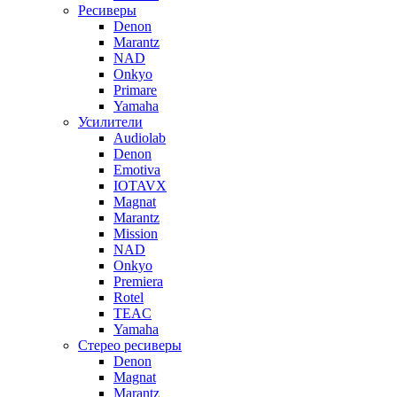
Ресиверы
Denon
Marantz
NAD
Onkyo
Primare
Yamaha
Усилители
Audiolab
Denon
Emotiva
IOTAVX
Magnat
Marantz
Mission
NAD
Onkyo
Premiera
Rotel
TEAC
Yamaha
Стерео ресиверы
Denon
Magnat
Marantz