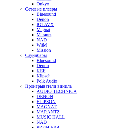
Onkyo
Сетевые плееры
Bluesound
Denon
IOTAVX
Magnat
Marantz
NAD
WiiM
Mission
Саундбары
Bluesound
Denon
KEF
Klipsch
Polk Audio
Проигрыватели винила
AUDIO-TECHNICA
DENON
ELIPSON
MAGNAT
MARANTZ
MUSIC HALL
NAD
PREMIERA