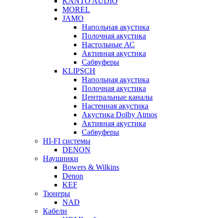
KANTO AUDIO
MOREL
JAMO
Напольная акустика
Полочная акустика
Настольные АС
Активная акустика
Сабвуферы
KLIPSCH
Напольная акустика
Полочная акустика
Центральные каналы
Настенная акустика
Акустика Dolby Atmos
Активная акустика
Сабвуферы
HI-FI системы
DENON
Наушники
Bowers & Wilkins
Denon
KEF
Тюнеры
NAD
Кабели