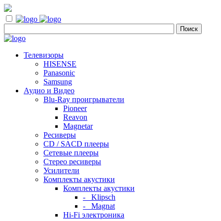
Телевизоры
HISENSE
Panasonic
Samsung
Аудио и Видео
Blu-Ray проигрыватели
Pioneer
Reavon
Magnetar
Ресиверы
CD / SACD плееры
Сетевые плееры
Стерео ресиверы
Усилители
Комплекты акустики
Комплекты акустики
- Klipsch
- Magnat
Hi-Fi электроника