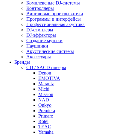
Комплексные DJ-системы
Контроллеры
Виниловые проигрыватели
Программы и интерфейсы
Профессиональная акустика
DJ-сэмплеры
DJ-эффекторы
Создание музыки
Наушники
Акустические системы
Аксессуары
Бренды
CD / SACD плееры
Denon
EMOTIVA
Marantz
Michi
Mission
NAD
Onkyo
Premiera
Primare
Rotel
TEAC
Yamaha