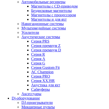
Автомобильные ресиверы
Магнитолы с CD-приводом
Бездисковые магнитолы
Магнитолы с процессором
Магнитолы и для яхт
Навигационные системы
Мультимедийные системы
Усилители
Акустические системы
Cерия PRS
Cерия премиум Z
Cерия премиум D
Cерия R
Cерия A
Cерия G
Cерия Gustom Fit
АС Champion
Cерия PRO
Cерия XX39R
Акустика для яхт
Сабвуферы
Аксессуары
Dj-оборудование
DJ-проигрыватели
Микшерные пульты