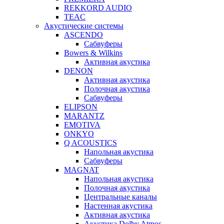
REKKORD AUDIO
TEAC
Акустические системы
ASCENDO
Сабвуферы
Bowers & Wilkins
Активная акустика
DENON
Активная акустика
Полочная акустика
Сабвуферы
ELIPSON
MARANTZ
EMOTIVA
ONKYO
Q ACOUSTICS
Напольная акустика
Сабвуферы
MAGNAT
Напольная акустика
Полочная акустика
Центральные каналы
Настенная акустика
Активная акустика
Акустика Dolby Atmos