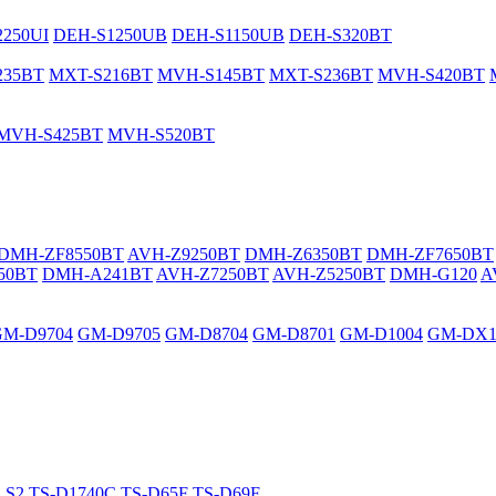
250UI
DEH-S1250UB
DEH-S1150UB
DEH-S320BT
235BT
MXT-S216BT
MVH-S145BT
MXT-S236BT
MVH-S420BT
MVH-S425BT
MVH-S520BT
DMH-ZF8550BT
AVH-Z9250BT
DMH-Z6350BT
DMH-ZF7650BT
50BT
DMH-A241BT
AVH-Z7250BT
AVH-Z5250BT
DMH-G120
A
GM-D9704
GM-D9705
GM-D8704
GM-D8701
GM-D1004
GM-DX1
LS2
TS-D1740C
TS-D65F
TS-D69F