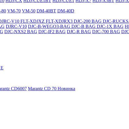
10
HDJ-CX
HDJ-CUE1BT
HDJ-CUE1
HDJ-X7
HDJ-X5BT
HDJ-X
-80
VM-70
VM-50
DM-40BT
DM-40D
DJRC-V10
FLT-XDJXZ
FLT-XDJRX3
DJC-200 BAG
DJC-RUCK
AG
DJRC-V10
DJC-B-WEGO3-BAG
DJC-B BAG
DJC-1X BAG
H
AG
DJC-NXS2 BAG
DJC-IF2 BAG
DJC-R BAG
DJC-700 BAG
DJ
NE
rantz CD6007
Marantz CD 70
Новинка