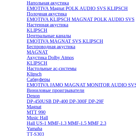
Напольная акустика
EMOTIVA
Magnat
POLK AUDIO
SVS
KLIPSCH
Полочная акустика
EMOTIVA
KLIPSCH
MAGNAT
POLK AUDIO
SVS
Настенная акустика
KLIPSCH
Центральные каналы
EMOTIVA
MAGNAT
SVS
KLIPSCH
Беспроводная акустика
MAGNAT
Акустика Dolby Atmos
KLIPSCH
Настольные ас-системы
Klipsch
Сабвуферы
EMOTIVA
JAMO
MAGNAT
MONITOR AUDIO
SV
Виниловые проигрыватели
Denon
DP-450USB
DP-400
DP-300F
DP-29F
Magnat
MTT 990
Music Hall
Hall US-1
MMF-1.3
MMF-1.5
MMF 2.3
Yamaha
TT-S303