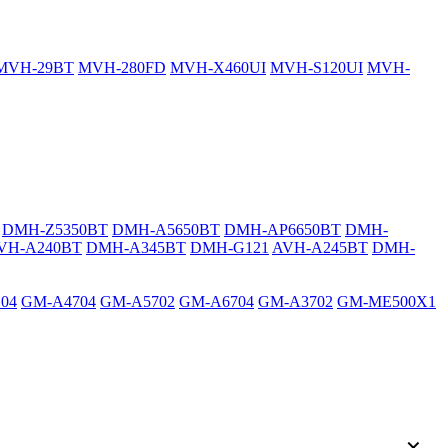
MVH-29BT
MVH-280FD
MVH-X460UI
MVH-S120UI
MVH-
DMH-Z5350BT
DMH-A5650BT
DMH-AP6650BT
DMH-
VH-A240BT
DMH-A345BT
DMH-G121
AVH-A245BT
DMH-
04
GM-A4704
GM-A5702
GM-A6704
GM-A3702
GM-ME500X1