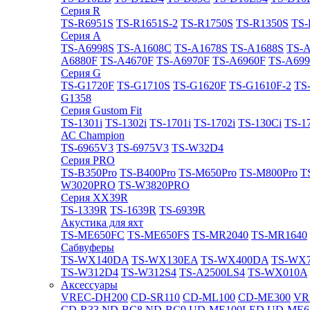
Cерия R
TS-R6951S
TS-R1651S-2
TS-R1750S
TS-R1350S
TS-
Cерия A
TS-A6998S
TS-A1608C
TS-A1678S
TS-A1688S
TS-
A6880F
TS-A4670F
TS-A6970F
TS-A6960F
TS-A699
Cерия G
TS-G1720F
TS-G1710S
TS-G1620F
TS-G1610F-2
TS
G1358
Cерия Gustom Fit
TS-1301i
TS-1302i
TS-1701i
TS-1702i
TS-130Ci
TS-1
АС Champion
TS-6965V3
TS-6975V3
TS-W32D4
Cерия PRO
TS-B350Pro
TS-B400Pro
TS-M650Pro
TS-M800Pro
T
W3020PRO
TS-W3820PRO
Cерия XX39R
TS-1339R
TS-1639R
TS-6939R
Акустика для яхт
TS-ME650FC
TS-ME650FS
TS-MR2040
TS-MR1640
Сабвуферы
TS-WX140DA
TS-WX130EA
TS-WX400DA
TS-WX
TS-W312D4
TS-W312S4
TS-A2500LS4
TS-WX010A
Аксессуары
VREC-DH200
CD-SR110
CD-ML100
CD-ME300
VR
CD-R33
ND-BC8
ND-BC9
UD-ME100LED
UD-ME6