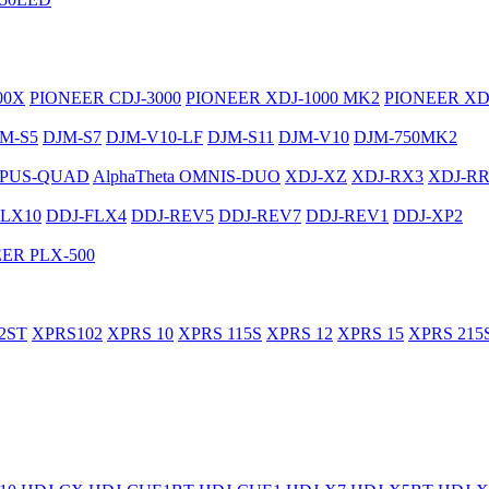
00X
PIONEER CDJ-3000
PIONEER XDJ-1000 MK2
PIONEER XD
M-S5
DJM-S7
DJM-V10-LF
DJM-S11
DJM-V10
DJM-750MK2
PUS-QUAD
AlphaTheta OMNIS-DUO
XDJ-XZ
XDJ-RX3
XDJ-R
FLX10
DDJ-FLX4
DDJ-REV5
DDJ-REV7
DDJ-REV1
DDJ-XP2
ER PLX-500
2ST
XPRS102
XPRS 10
XPRS 115S
XPRS 12
XPRS 15
XPRS 215