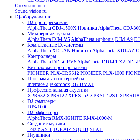
Onkyo-online.ru
Sound-vision.ru
Dj-оборудование
DJ-проигрыватели
AlphaTheta CDJ-1500X
Новинка
AlphaTheta CDJ-30
Микшерные пульты
AlphaTheta DJM-V5
AlphaTheta euphonia
DJM-A9
DJ
Комплексные DJ-системы
AlphaTheta XDJ-AN
Новинка
AlphaTheta XDJ-AZ
O
Контроллеры
AlphaTheta DDJ-GRV6
AlphaTheta DDJ-FLX2
DDJ-
Виниловые проигрыватели
PIONEER PLX-CRSS12
PIONEER PLX-1000
PIONE
Программы и интерфейсы
Interface 2
rekordbox
RB-DMX1
Профессиональная акустика
XPRS82
XPRS122
XPRS152
XPRS1152ST
XPRS118
DJ-сэмплеры
DJS-1000
DJ-эффекторы
AlphaTheta RMX-IGNITE
RMX-1000-M
Создание музыки
Toraiz AS-1
TORAIZ SQUID
SLAB
Наушники