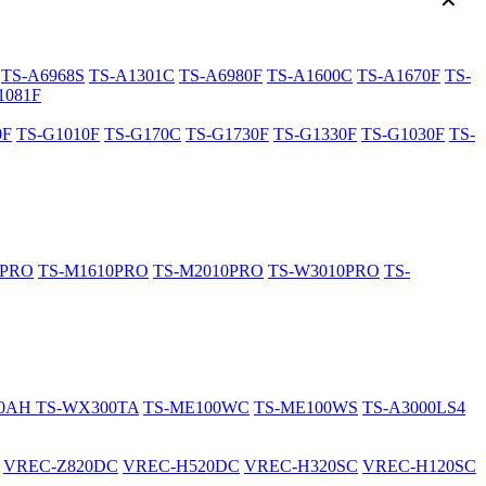
✕
TS-A6968S
TS-A1301C
TS-A6980F
TS-A1600C
TS-A1670F
TS-
1081F
0F
TS-G1010F
TS-G170C
TS-G1730F
TS-G1330F
TS-G1030F
TS-
0PRO
TS-M1610PRO
TS-M2010PRO
TS-W3010PRO
TS-
20AH
TS-WX300TA
TS-ME100WC
TS-ME100WS
TS-A3000LS4
VREC-Z820DC
VREC-H520DC
VREC-H320SC
VREC-H120SC