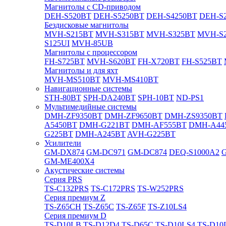
Магнитолы с CD-приводом
DEH-S520BT
DEH-S5250BT
DEH-S4250BT
DEH-S2
Бездисковые магнитолы
MVH-S215BT
MVH-S315BT
MVH-S325BT
MVH-S
S125UI
MVH-85UB
Магнитолы с процессором
FH-S725BT
MVH-S620BT
FH-X720BT
FH-S525BT
Магнитолы и для яхт
MVH-MS510BT
MVH-MS410BT
Навигационные системы
STH-80BT
SPH-DA240BT
SPH-10BT
ND-PS1
Мультимедийные системы
DMH-ZF9350BT
DMH-ZF9650BT
DMH-ZS9350BT
A5450BT
DMH-G221BT
DMH-AF555BT
DMH-A44
G225BT
DMH-A245BT
AVH-G225BT
Усилители
GM-DX874
GM-DC971
GM-DC874
DEQ-S1000A2
GM-ME400X4
Акустические системы
Cерия PRS
TS-C132PRS
TS-C172PRS
TS-W252PRS
Cерия премиум Z
TS-Z65CH
TS-Z65C
TS-Z65F
TS-Z10LS4
Cерия премиум D
TS-D10LB
TS-D12D4
TS-D65C
TS-D10LS4
TS-D10