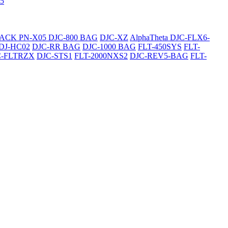
5
SACK
PN-X05
DJC-800 BAG
DJC-XZ
AlphaTheta DJC-FLX6-
DJ-HC02
DJC-RR BAG
DJC-1000 BAG
FLT-450SYS
FLT-
C-FLTRZX
DJC-STS1
FLT-2000NXS2
DJC-REV5-BAG
FLT-