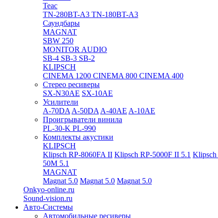
Teac
TN-280BT-A3
TN-180BT-A3
Саундбары
MAGNAT
SBW 250
MONITOR AUDIO
SB-4
SB-3
SB-2
KLIPSCH
CINEMA 1200
CINEMA 800
CINEMA 400
Стерео ресиверы
SX-N30AE
SX-10AE
Усилители
A-70DA
A-50DA
A-40AE
A-10AE
Проигрыватели винила
PL-30-K
PL-990
Комплекты акустики
KLIPSCH
Klipsch RP-8060FA II
Klipsch RP-5000F II 5.1
Klipsch
50M 5.1
MAGNAT
Magnat 5.0
Magnat 5.0
Magnat 5.0
Onkyo-online.ru
Sound-vision.ru
Авто-Системы
Автомобильные ресиверы