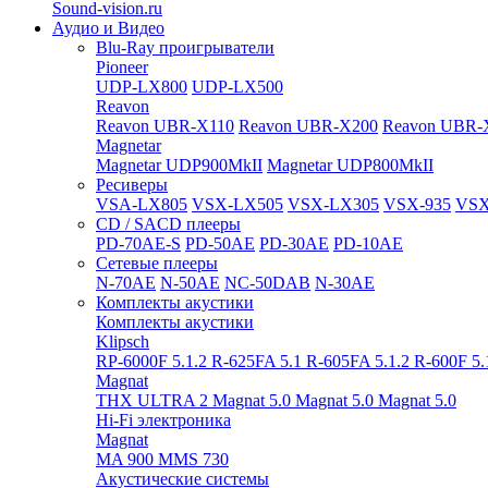
Sound-vision.ru
Аудио и Видео
Blu-Ray проигрыватели
Pioneer
UDP-LX800
UDP-LX500
Reavon
Reavon UBR-X110
Reavon UBR-X200
Reavon UBR-
Magnetar
Magnetar UDP900MkII
Magnetar UDP800MkII
Ресиверы
VSA-LX805
VSX-LX505
VSX-LX305
VSX-935
VSX
CD / SACD плееры
PD-70AE-S
PD-50AE
PD-30AE
PD-10AE
Сетевые плееры
N-70AE
N-50AE
NC-50DAB
N-30AE
Комплекты акустики
Комплекты акустики
Klipsch
RP-6000F 5.1.2
R-625FA 5.1
R-605FA 5.1.2
R-600F 5
Magnat
THX ULTRA 2
Magnat 5.0
Magnat 5.0
Magnat 5.0
Hi-Fi электроника
Magnat
MA 900
MMS 730
Акустические системы