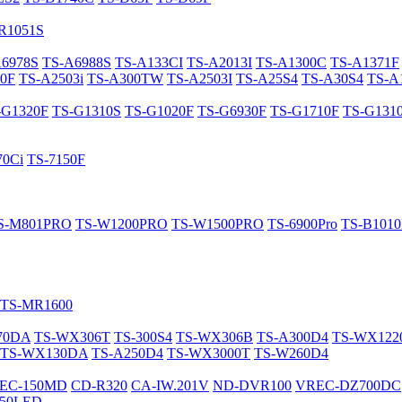
R1051S
A6978S
TS-A6988S
TS-A133CI
TS-A2013I
TS-A1300C
TS-A1371F
0F
TS-A2503i
TS-A300TW
TS-A2503I
TS-A25S4
TS-A30S4
TS-A
-G1320F
TS-G1310S
TS-G1020F
TS-G6930F
TS-G1710F
TS-G131
70Ci
TS-7150F
S-M801PRO
TS-W1200PRO
TS-W1500PRO
TS-6900Pro
TS-B101
TS-MR1600
70DA
TS-WX306T
TS-300S4
TS-WX306B
TS-A300D4
TS-WX12
TS-WX130DA
TS-A250D4
TS-WX3000T
TS-W260D4
EC-150MD
CD-R320
CA-IW.201V
ND-DVR100
VREC-DZ700DC
50LED