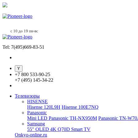
с 10 до 19 пн-вс
Tel: 7(495)669-83-51
+
7 800 533-90-25
+
7 (495) 145-34-22
Телевизоры
HISENSE
Hisense 120L9H
Hisense 100E7NQ
Panasonic
Mini LED Panasonic TH-NX950M
Panasonic TN-W7
Samsung
55" QLED 4K Q70D Smart TV
Onkyo-online.ru