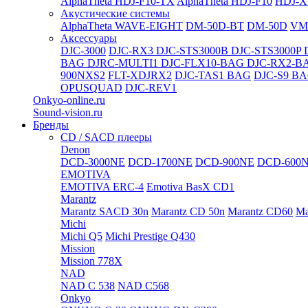
AlphaTheta HDJ-F10-TX
AlphaTheta HDJ-F10
HDJ-X
Акустические системы
AlphaTheta WAVE-EIGHT
DM-50D-BT
DM-50D
VM
Аксессуары
DJC-3000
DJC-RX3
DJC-STS3000B
DJC-STS3000P
BAG
DJRC-MULTI1
DJC-FLX10-BAG
DJC-RX2-B
900NXS2
FLT-XDJRX2
DJC-TAS1 BAG
DJC-S9 B
OPUSQUAD
DJC-REV1
Onkyo-online.ru
Sound-vision.ru
Бренды
CD / SACD плееры
Denon
DCD-3000NE
DCD-1700NE
DCD-900NE
DCD-600
EMOTIVA
EMOTIVA ERC-4
Emotiva BasX CD1
Marantz
Marantz SACD 30n
Marantz CD 50n
Marantz CD60
Ma
Michi
Michi Q5
Michi Prestige Q430
Mission
Mission 778X
NAD
NAD C 538
NAD C568
Onkyo