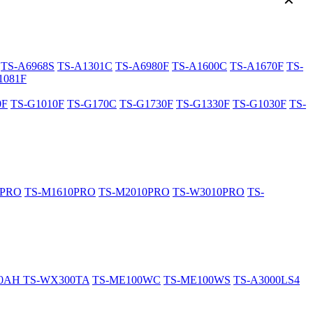
✕
TS-A6968S
TS-A1301C
TS-A6980F
TS-A1600C
TS-A1670F
TS-
1081F
0F
TS-G1010F
TS-G170C
TS-G1730F
TS-G1330F
TS-G1030F
TS-
0PRO
TS-M1610PRO
TS-M2010PRO
TS-W3010PRO
TS-
20AH
TS-WX300TA
TS-ME100WC
TS-ME100WS
TS-A3000LS4