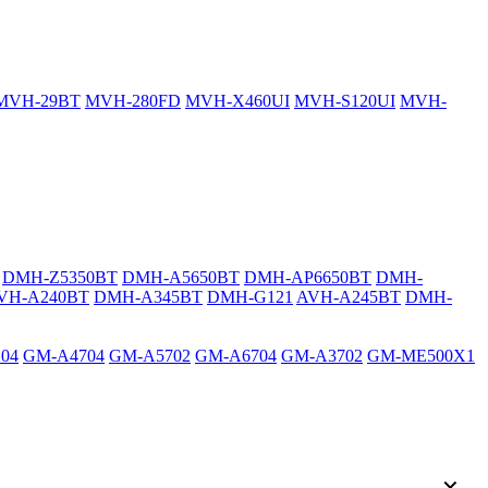
MVH-29BT
MVH-280FD
MVH-X460UI
MVH-S120UI
MVH-
DMH-Z5350BT
DMH-A5650BT
DMH-AP6650BT
DMH-
VH-A240BT
DMH-A345BT
DMH-G121
AVH-A245BT
DMH-
04
GM-A4704
GM-A5702
GM-A6704
GM-A3702
GM-ME500X1