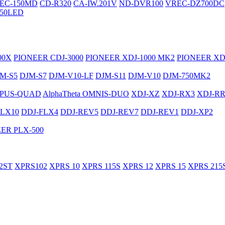
EC-150MD
CD-R320
CA-IW.201V
ND-DVR100
VREC-DZ700DC
50LED
00X
PIONEER CDJ-3000
PIONEER XDJ-1000 MK2
PIONEER XD
M-S5
DJM-S7
DJM-V10-LF
DJM-S11
DJM-V10
DJM-750MK2
PUS-QUAD
AlphaTheta OMNIS-DUO
XDJ-XZ
XDJ-RX3
XDJ-R
FLX10
DDJ-FLX4
DDJ-REV5
DDJ-REV7
DDJ-REV1
DDJ-XP2
ER PLX-500
2ST
XPRS102
XPRS 10
XPRS 115S
XPRS 12
XPRS 15
XPRS 215