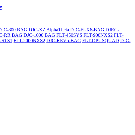
5
DJC-800 BAG
DJC-XZ
AlphaTheta DJC-FLX6-BAG
DJRC-
C-RR BAG
DJC-1000 BAG
FLT-450SYS
FLT-900NXS2
FLT-
-STS1
FLT-2000NXS2
DJC-REV5-BAG
FLT-OPUSQUAD
DJC-