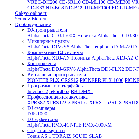
VREC-DH200
CD-SR110
CD-ML100
CD-ME300
VR
CD-R33
ND-BC8
ND-BC9
UD-ME100LED
UD-ME6
Onkyo-online.ru
Sound-vision.ru
Dj-оборудование
DJ-проигрыватели
AlphaTheta CDJ-1500X
Новинка
AlphaTheta CDJ-30
Микшерные пульты
AlphaTheta DJM-V5
AlphaTheta euphonia
DJM-A9
DJ
Комплексные DJ-системы
AlphaTheta XDJ-AN
Новинка
AlphaTheta XDJ-AZ
O
Контроллеры
AlphaTheta DDJ-GRV6
AlphaTheta DDJ-FLX2
DDJ-
Виниловые проигрыватели
PIONEER PLX-CRSS12
PIONEER PLX-1000
PIONE
Программы и интерфейсы
Interface 2
rekordbox
RB-DMX1
Профессиональная акустика
XPRS82
XPRS122
XPRS152
XPRS1152ST
XPRS118
DJ-сэмплеры
DJS-1000
DJ-эффекторы
AlphaTheta RMX-IGNITE
RMX-1000-M
Создание музыки
Toraiz AS-1
TORAIZ SQUID
SLAB