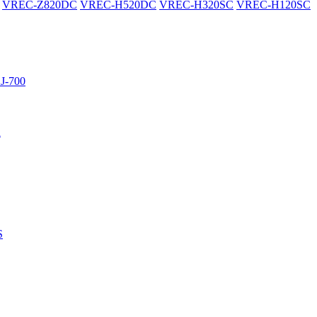
VREC-Z820DC
VREC-H520DC
VREC-H320SC
VREC-H120SC
J-700
R
S