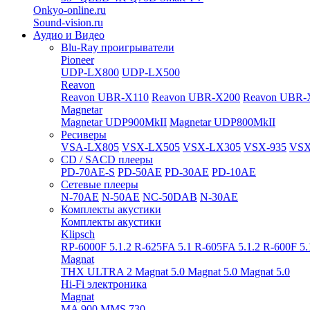
Onkyo-online.ru
Sound-vision.ru
Аудио и Видео
Blu-Ray проигрыватели
Pioneer
UDP-LX800
UDP-LX500
Reavon
Reavon UBR-X110
Reavon UBR-X200
Reavon UBR-
Magnetar
Magnetar UDP900MkII
Magnetar UDP800MkII
Ресиверы
VSA-LX805
VSX-LX505
VSX-LX305
VSX-935
VSX
CD / SACD плееры
PD-70AE-S
PD-50AE
PD-30AE
PD-10AE
Сетевые плееры
N-70AE
N-50AE
NC-50DAB
N-30AE
Комплекты акустики
Комплекты акустики
Klipsch
RP-6000F 5.1.2
R-625FA 5.1
R-605FA 5.1.2
R-600F 5
Magnat
THX ULTRA 2
Magnat 5.0
Magnat 5.0
Magnat 5.0
Hi-Fi электроника
Magnat
MA 900
MMS 730