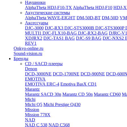
Наушники
AlphaTheta HDJ-F10-TX
AlphaTheta HDJ-F10
HDJ-X
Акустические системы
AlphaTheta WAVE-EIGHT
DM-50D-BT
DM-50D
VM
Аксессуары
DJC-3000
DJC-RX3
DJC-STS3000B
DJC-STS3000P
MULTI1
DJC-FLX10-BAG
DJC-RX2-BAG
DJRC-V1
XDJRX2
DJC-TAS1 BAG
DJC-S9 BAG
DJC-NXS2 
REV1
Onkyo-online.ru
Sound-vision.ru
Бренды
CD / SACD плееры
Denon
DCD-3000NE
DCD-1700NE
DCD-900NE
DCD-600
EMOTIVA
EMOTIVA ERC-4
Emotiva BasX CD1
Marantz
Marantz SACD 30n
Marantz CD 50n
Marantz CD60
Ma
Michi
Michi Q5
Michi Prestige Q430
Mission
Mission 778X
NAD
NAD C 538
NAD C568