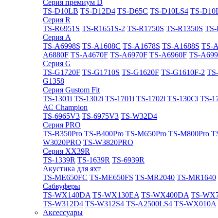
Cерия премиум D
TS-D10LB
TS-D12D4
TS-D65C
TS-D10LS4
TS-D10
Cерия R
TS-R6951S
TS-R1651S-2
TS-R1750S
TS-R1350S
TS-
Cерия A
TS-A6998S
TS-A1608C
TS-A1678S
TS-A1688S
TS-
A6880F
TS-A4670F
TS-A6970F
TS-A6960F
TS-A699
Cерия G
TS-G1720F
TS-G1710S
TS-G1620F
TS-G1610F-2
TS
G1358
Cерия Gustom Fit
TS-1301i
TS-1302i
TS-1701i
TS-1702i
TS-130Ci
TS-1
АС Champion
TS-6965V3
TS-6975V3
TS-W32D4
Cерия PRO
TS-B350Pro
TS-B400Pro
TS-M650Pro
TS-M800Pro
T
W3020PRO
TS-W3820PRO
Cерия XX39R
TS-1339R
TS-1639R
TS-6939R
Акустика для яхт
TS-ME650FC
TS-ME650FS
TS-MR2040
TS-MR1640
Сабвуферы
TS-WX140DA
TS-WX130EA
TS-WX400DA
TS-WX
TS-W312D4
TS-W312S4
TS-A2500LS4
TS-WX010A
Аксессуары