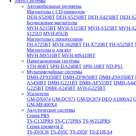
Авто-Системы
Автомобильные ресиверы
Магнитолы с CD-приводом
DEH-S520BT
DEH-S5250BT
DEH-S4250BT
DEH-S2
Бездисковые магнитолы
MVH-S215BT
MVH-S315BT
MVH-S325BT
MVH-S
S125UI
MVH-85UB
Магнитолы с процессором
FH-S725BT
MVH-S620BT
FH-X720BT
FH-S525BT
Магнитолы и для яхт
MVH-MS510BT
MVH-MS410BT
Навигационные системы
STH-80BT
SPH-DA240BT
SPH-10BT
ND-PS1
Мультимедийные системы
DMH-ZF9350BT
DMH-ZF9650BT
DMH-ZS9350BT
A5450BT
DMH-G221BT
DMH-AF555BT
DMH-A44
G225BT
DMH-A245BT
AVH-G225BT
Усилители
GM-DX874
GM-DC971
GM-DC874
DEQ-S1000A2
GM-ME400X4
Акустические системы
Cерия PRS
TS-C132PRS
TS-C172PRS
TS-W252PRS
Cерия премиум Z
TS-Z65CH
TS-Z65C
TS-Z65F
TS-Z10LS4