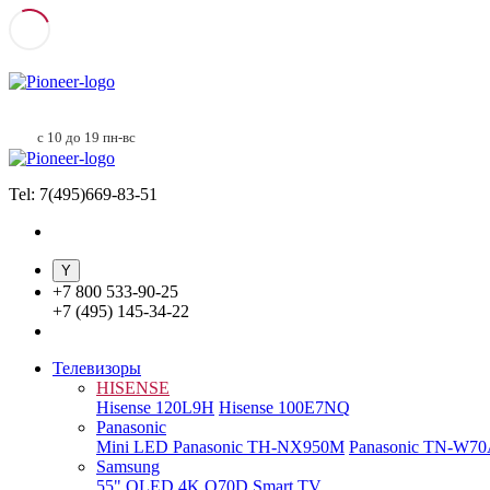
с 10 до 19 пн-вс
Tel: 7(495)669-83-51
+
7 800 533-90-25
+
7 (495) 145-34-22
Телевизоры
HISENSE
Hisense 120L9H
Hisense 100E7NQ
Panasonic
Mini LED Panasonic TH-NX950M
Panasonic TN-W7
Samsung
55" QLED 4K Q70D Smart TV