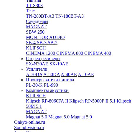
Yamaha
TT-S303
Teac
TN-280BT-A3
TN-180BT-A3
Саундбары
MAGNAT
SBW 250
MONITOR AUDIO
SB-4
SB-3
SB-2
KLIPSCH
CINEMA 1200
CINEMA 800
CINEMA 400
Стерео ресиверы
SX-N30AE
SX-10AE
Усилители
A-70DA
A-50DA
A-40AE
A-10AE
Проигрыватели винила
PL-30-K
PL-990
Комплекты акустики
KLIPSCH
Klipsch RP-8060FA II
Klipsch RP-5000F II 5.1
Klipsch
50M 5.1
MAGNAT
Magnat 5.0
Magnat 5.0
Magnat 5.0
Onkyo-online.ru
Sound-vision.ru