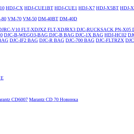
10
HDJ-CX
HDJ-CUE1BT
HDJ-CUE1
HDJ-X7
HDJ-X5BT
HDJ-X
-80
VM-70
VM-50
DM-40BT
DM-40D
DJRC-V10
FLT-XDJXZ
FLT-XDJRX3
DJC-RUCKSACK
PN-X05
0
DJC-B-WEGO3-BAG
DJC-B BAG
DJC-1X BAG
HDJ-HC02
DJ
BAG
DJC-IF2 BAG
DJC-R BAG
DJC-700 BAG
DJC-FLTRZX
DJC
NE
rantz CD6007
Marantz CD 70
Новинка