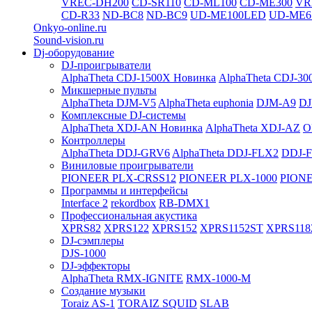
VREC-DH200
CD-SR110
CD-ML100
CD-ME300
VR
CD-R33
ND-BC8
ND-BC9
UD-ME100LED
UD-ME6
Onkyo-online.ru
Sound-vision.ru
Dj-оборудование
DJ-проигрыватели
AlphaTheta CDJ-1500X
Новинка
AlphaTheta CDJ-30
Микшерные пульты
AlphaTheta DJM-V5
AlphaTheta euphonia
DJM-A9
DJ
Комплексные DJ-системы
AlphaTheta XDJ-AN
Новинка
AlphaTheta XDJ-AZ
O
Контроллеры
AlphaTheta DDJ-GRV6
AlphaTheta DDJ-FLX2
DDJ-
Виниловые проигрыватели
PIONEER PLX-CRSS12
PIONEER PLX-1000
PIONE
Программы и интерфейсы
Interface 2
rekordbox
RB-DMX1
Профессиональная акустика
XPRS82
XPRS122
XPRS152
XPRS1152ST
XPRS118
DJ-сэмплеры
DJS-1000
DJ-эффекторы
AlphaTheta RMX-IGNITE
RMX-1000-M
Создание музыки
Toraiz AS-1
TORAIZ SQUID
SLAB