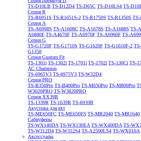
Cерия премиум D
TS-D10LB
TS-D12D4
TS-D65C
TS-D10LS4
TS-D10
Cерия R
TS-R6951S
TS-R1651S-2
TS-R1750S
TS-R1350S
TS-
Cерия A
TS-A6998S
TS-A1608C
TS-A1678S
TS-A1688S
TS-
A6880F
TS-A4670F
TS-A6970F
TS-A6960F
TS-A699
Cерия G
TS-G1720F
TS-G1710S
TS-G1620F
TS-G1610F-2
TS
G1358
Cерия Gustom Fit
TS-1301i
TS-1302i
TS-1701i
TS-1702i
TS-130Ci
TS-1
АС Champion
TS-6965V3
TS-6975V3
TS-W32D4
Cерия PRO
TS-B350Pro
TS-B400Pro
TS-M650Pro
TS-M800Pro
T
W3020PRO
TS-W3820PRO
Cерия XX39R
TS-1339R
TS-1639R
TS-6939R
Акустика для яхт
TS-ME650FC
TS-ME650FS
TS-MR2040
TS-MR1640
Сабвуферы
TS-WX140DA
TS-WX130EA
TS-WX400DA
TS-WX
TS-W312D4
TS-W312S4
TS-A2500LS4
TS-WX010A
Аксессуары