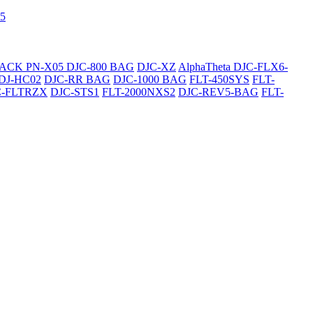
5
SACK
PN-X05
DJC-800 BAG
DJC-XZ
AlphaTheta DJC-FLX6-
DJ-HC02
DJC-RR BAG
DJC-1000 BAG
FLT-450SYS
FLT-
C-FLTRZX
DJC-STS1
FLT-2000NXS2
DJC-REV5-BAG
FLT-