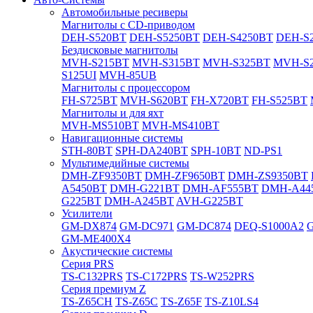
Автомобильные ресиверы
Магнитолы с CD-приводом
DEH-S520BT
DEH-S5250BT
DEH-S4250BT
DEH-S2
Бездисковые магнитолы
MVH-S215BT
MVH-S315BT
MVH-S325BT
MVH-S
S125UI
MVH-85UB
Магнитолы с процессором
FH-S725BT
MVH-S620BT
FH-X720BT
FH-S525BT
Магнитолы и для яхт
MVH-MS510BT
MVH-MS410BT
Навигационные системы
STH-80BT
SPH-DA240BT
SPH-10BT
ND-PS1
Мультимедийные системы
DMH-ZF9350BT
DMH-ZF9650BT
DMH-ZS9350BT
A5450BT
DMH-G221BT
DMH-AF555BT
DMH-A44
G225BT
DMH-A245BT
AVH-G225BT
Усилители
GM-DX874
GM-DC971
GM-DC874
DEQ-S1000A2
GM-ME400X4
Акустические системы
Cерия PRS
TS-C132PRS
TS-C172PRS
TS-W252PRS
Cерия премиум Z
TS-Z65CH
TS-Z65C
TS-Z65F
TS-Z10LS4