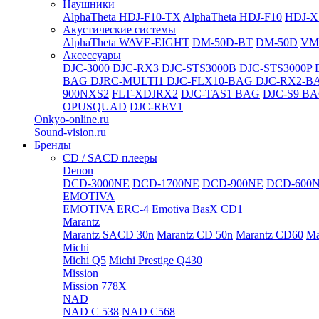
Наушники
AlphaTheta HDJ-F10-TX
AlphaTheta HDJ-F10
HDJ-X
Акустические системы
AlphaTheta WAVE-EIGHT
DM-50D-BT
DM-50D
VM
Аксессуары
DJC-3000
DJC-RX3
DJC-STS3000B
DJC-STS3000P
BAG
DJRC-MULTI1
DJC-FLX10-BAG
DJC-RX2-B
900NXS2
FLT-XDJRX2
DJC-TAS1 BAG
DJC-S9 B
OPUSQUAD
DJC-REV1
Onkyo-online.ru
Sound-vision.ru
Бренды
CD / SACD плееры
Denon
DCD-3000NE
DCD-1700NE
DCD-900NE
DCD-600
EMOTIVA
EMOTIVA ERC-4
Emotiva BasX CD1
Marantz
Marantz SACD 30n
Marantz CD 50n
Marantz CD60
Ma
Michi
Michi Q5
Michi Prestige Q430
Mission
Mission 778X
NAD
NAD C 538
NAD C568