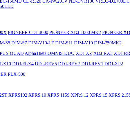
EC-150MD
CD-R320
CA-IW.201V
ND-DVR100
VREC-DZ700DC
50LED
00X
PIONEER CDJ-3000
PIONEER XDJ-1000 MK2
PIONEER XD
M-S5
DJM-S7
DJM-V10-LF
DJM-S11
DJM-V10
DJM-750MK2
PUS-QUAD
AlphaTheta OMNIS-DUO
XDJ-XZ
XDJ-RX3
XDJ-R
FLX10
DDJ-FLX4
DDJ-REV5
DDJ-REV7
DDJ-REV1
DDJ-XP2
ER PLX-500
2ST
XPRS102
XPRS 10
XPRS 115S
XPRS 12
XPRS 15
XPRS 215