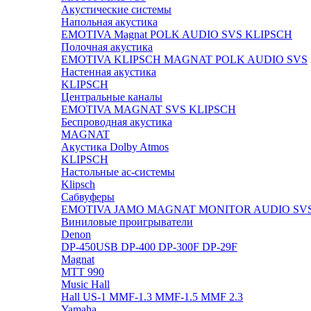
Акустические системы
Напольная акустика
EMOTIVA
Magnat
POLK AUDIO
SVS
KLIPSCH
Полочная акустика
EMOTIVA
KLIPSCH
MAGNAT
POLK AUDIO
SVS
Настенная акустика
KLIPSCH
Центральные каналы
EMOTIVA
MAGNAT
SVS
KLIPSCH
Беспроводная акустика
MAGNAT
Акустика Dolby Atmos
KLIPSCH
Настольные ас-системы
Klipsch
Сабвуферы
EMOTIVA
JAMO
MAGNAT
MONITOR AUDIO
SV
Виниловые проигрыватели
Denon
DP-450USB
DP-400
DP-300F
DP-29F
Magnat
MTT 990
Music Hall
Hall US-1
MMF-1.3
MMF-1.5
MMF 2.3
Yamaha