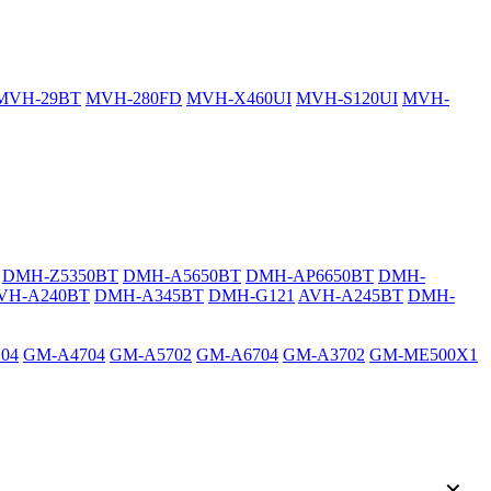
MVH-29BT
MVH-280FD
MVH-X460UI
MVH-S120UI
MVH-
DMH-Z5350BT
DMH-A5650BT
DMH-AP6650BT
DMH-
VH-A240BT
DMH-A345BT
DMH-G121
AVH-A245BT
DMH-
04
GM-A4704
GM-A5702
GM-A6704
GM-A3702
GM-ME500X1