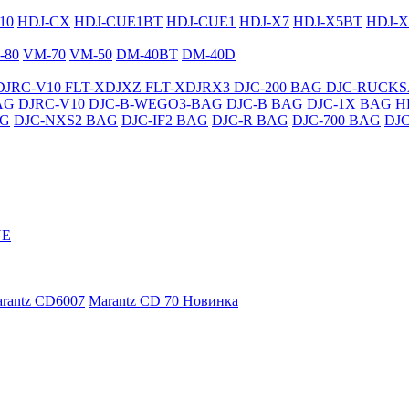
10
HDJ-CX
HDJ-CUE1BT
HDJ-CUE1
HDJ-X7
HDJ-X5BT
HDJ-X
-80
VM-70
VM-50
DM-40BT
DM-40D
DJRC-V10
FLT-XDJXZ
FLT-XDJRX3
DJC-200 BAG
DJC-RUCK
AG
DJRC-V10
DJC-B-WEGO3-BAG
DJC-B BAG
DJC-1X BAG
H
AG
DJC-NXS2 BAG
DJC-IF2 BAG
DJC-R BAG
DJC-700 BAG
DJ
NE
rantz CD6007
Marantz CD 70
Новинка