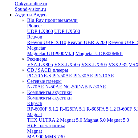
Onkyo-online.ru
Sound-vision.ru
Аудио и Видео
Blu-Ray проигрыватели
Pioneer
UDP-LX800
UDP-LX500
Reavon
Reavon UBR-X110
Reavon UBR-X200
Reavon UBR-
Magnetar
Magnetar UDP900MkII
Magnetar UDP800MkII
Ресиверы
VSA-LX805
VSX-LX505
VSX-LX305
VSX-935
VSX
CD / SACD плееры
PD-70AE-S
PD-50AE
PD-30AE
PD-10AE
Сетевые плееры
N-70AE
N-50AE
NC-50DAB
N-30AE
Комплекты акустики
Комплекты акустики
Klipsch
RP-6000F 5.1.2
R-625FA 5.1
R-605FA 5.1.2
R-600F 5
Magnat
THX ULTRA 2
Magnat 5.0
Magnat 5.0
Magnat 5.0
Hi-Fi электроника
Magnat
MA 900
MMS 730