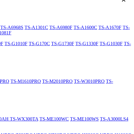
✕
TS-A6968S
TS-A1301C
TS-A6980F
TS-A1600C
TS-A1670F
TS-
1081F
0F
TS-G1010F
TS-G170C
TS-G1730F
TS-G1330F
TS-G1030F
TS-
0PRO
TS-M1610PRO
TS-M2010PRO
TS-W3010PRO
TS-
20AH
TS-WX300TA
TS-ME100WC
TS-ME100WS
TS-A3000LS4