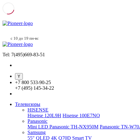
с 10 до 19 пн-вс
Tel: 7(495)669-83-51
+
7 800 533-90-25
+
7 (495) 145-34-22
Телевизоры
HISENSE
Hisense 120L9H
Hisense 100E7NQ
Panasonic
Mini LED Panasonic TH-NX950M
Panasonic TN-W7
Samsung
55" QLED 4K Q70D Smart TV