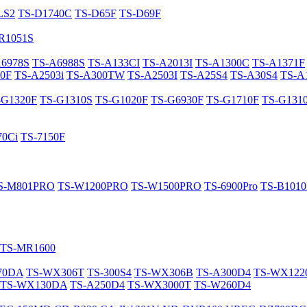
LS2
TS-D1740C
TS-D65F
TS-D69F
R1051S
A6978S
TS-A6988S
TS-A133CI
TS-A2013I
TS-A1300C
TS-A1371F
0F
TS-A2503i
TS-A300TW
TS-A2503I
TS-A25S4
TS-A30S4
TS-A
-G1320F
TS-G1310S
TS-G1020F
TS-G6930F
TS-G1710F
TS-G131
70Ci
TS-7150F
S-M801PRO
TS-W1200PRO
TS-W1500PRO
TS-6900Pro
TS-B101
TS-MR1600
70DA
TS-WX306T
TS-300S4
TS-WX306B
TS-A300D4
TS-WX12
TS-WX130DA
TS-A250D4
TS-WX3000T
TS-W260D4