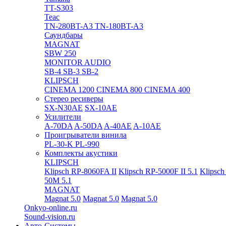
TT-S303
Teac
TN-280BT-A3
TN-180BT-A3
Саундбары
MAGNAT
SBW 250
MONITOR AUDIO
SB-4
SB-3
SB-2
KLIPSCH
CINEMA 1200
CINEMA 800
CINEMA 400
Стерео ресиверы
SX-N30AE
SX-10AE
Усилители
A-70DA
A-50DA
A-40AE
A-10AE
Проигрыватели винила
PL-30-K
PL-990
Комплекты акустики
KLIPSCH
Klipsch RP-8060FA II
Klipsch RP-5000F II 5.1
Klipsch
50M 5.1
MAGNAT
Magnat 5.0
Magnat 5.0
Magnat 5.0
Onkyo-online.ru
Sound-vision.ru
Авто-Системы