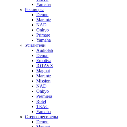
Yamaha
Ресиверы
Denon
Marantz
NAD
Onkyo
Primare
Yamaha
Усилители
Audiolab
Denon
Emotiva
IOTAVX
Magnat
Marantz
Mission
NAD
Onkyo
Premiera
Rotel
TEAC
Yamaha
Стерео ресиверы
Denon
Magnat