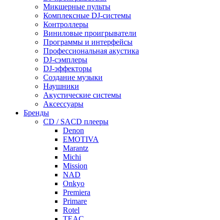
Микшерные пульты
Комплексные DJ-системы
Контроллеры
Виниловые проигрыватели
Программы и интерфейсы
Профессиональная акустика
DJ-сэмплеры
DJ-эффекторы
Создание музыки
Наушники
Акустические системы
Аксессуары
Бренды
CD / SACD плееры
Denon
EMOTIVA
Marantz
Michi
Mission
NAD
Onkyo
Premiera
Primare
Rotel
TEAC