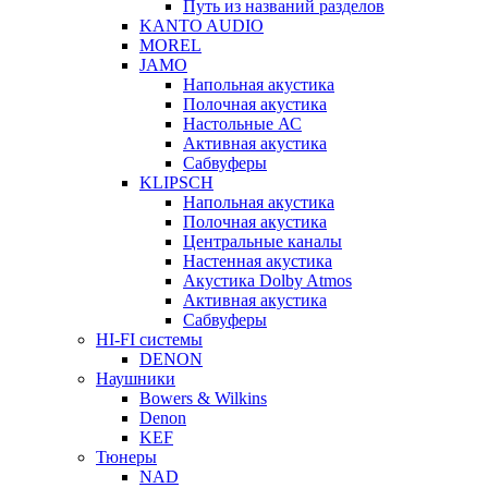
Путь из названий разделов
KANTO AUDIO
MOREL
JAMO
Напольная акустика
Полочная акустика
Настольные АС
Активная акустика
Сабвуферы
KLIPSCH
Напольная акустика
Полочная акустика
Центральные каналы
Настенная акустика
Акустика Dolby Atmos
Активная акустика
Сабвуферы
HI-FI системы
DENON
Наушники
Bowers & Wilkins
Denon
KEF
Тюнеры
NAD