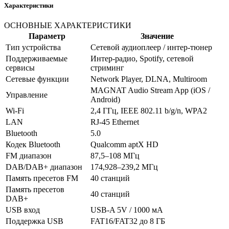
Характеристики
ОСНОВНЫЕ ХАРАКТЕРИСТИКИ
Параметр
Значение
Тип устройства
Сетевой аудиоплеер / интер
-тюнер
Поддерживаемые
Интер
-радио, Spotify, сетевой
сервисы
стриминг
Сетевые функции
Network Player, DLNA, Multiroom
MAGNAT Audio Stream App (iOS /
Управление
Android)
Wi-Fi
2,4 ГГц, IEEE 802.11 b/g/n, WPA2
LAN
RJ-45 Ethernet
Bluetooth
5.0
Кодек Bluetooth
Qualcomm aptX HD
FM диапазон
87,5–108 МГц
DAB/DAB+ диапазон
174,928–239,2 МГц
Память пресетов FM
40 станций
Память пресетов
40 станций
DAB+
USB вход
USB-A 5V / 1000 мА
Поддержка USB
FAT16/FAT32 до 8 ГБ