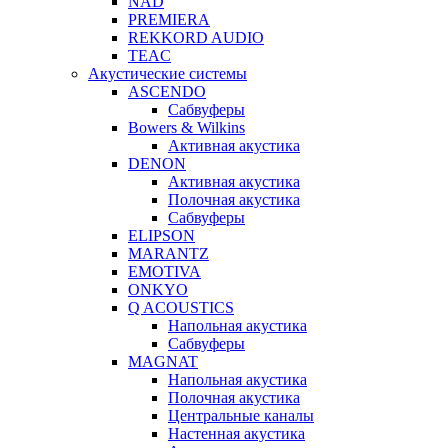
NAD
PREMIERA
REKKORD AUDIO
TEAC
Акустические системы
ASCENDO
Сабвуферы
Bowers & Wilkins
Активная акустика
DENON
Активная акустика
Полочная акустика
Сабвуферы
ELIPSON
MARANTZ
EMOTIVA
ONKYO
Q ACOUSTICS
Напольная акустика
Сабвуферы
MAGNAT
Напольная акустика
Полочная акустика
Центральные каналы
Настенная акустика