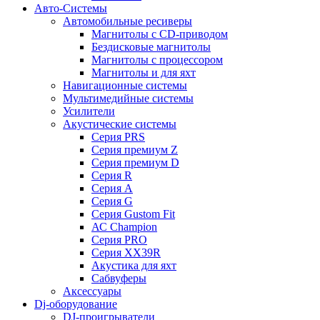
Авто-Системы
Автомобильные ресиверы
Магнитолы с CD-приводом
Бездисковые магнитолы
Магнитолы с процессором
Магнитолы и для яхт
Навигационные системы
Мультимедийные системы
Усилители
Акустические системы
Cерия PRS
Cерия премиум Z
Cерия премиум D
Cерия R
Cерия A
Cерия G
Cерия Gustom Fit
АС Champion
Cерия PRO
Cерия XX39R
Акустика для яхт
Сабвуферы
Аксессуары
Dj-оборудование
DJ-проигрыватели