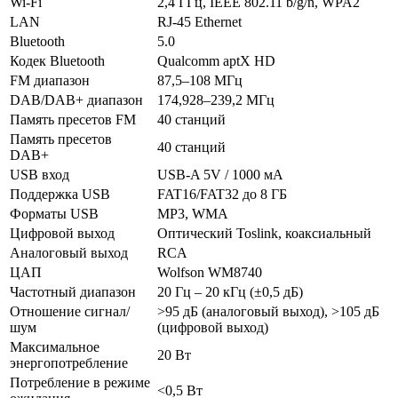
Wi-Fi
2,4 ГГц, IEEE 802.11 b/g/n, WPA2
LAN
RJ-45 Ethernet
Bluetooth
5.0
Кодек Bluetooth
Qualcomm aptX HD
FM диапазон
87,5–108 МГц
DAB/DAB+ диапазон
174,928–239,2 МГц
Память пресетов FM
40 станций
Память пресетов
40 станций
DAB+
USB вход
USB-A 5V / 1000 мА
Поддержка USB
FAT16/FAT32 до 8 ГБ
Форматы USB
MP3, WMA
Цифровой выход
Оптический Toslink, коаксиальный
Аналоговый выход
RCA
ЦАП
Wolfson WM8740
Частотный диапазон
20 Гц – 20 кГц (±0,5 дБ)
Отношение сигнал/
>95 дБ (аналоговый выход), >105 дБ
шум
(цифровой выход)
Максимальное
20 Вт
энергопотребление
Потребление в режиме
<0,5 Вт