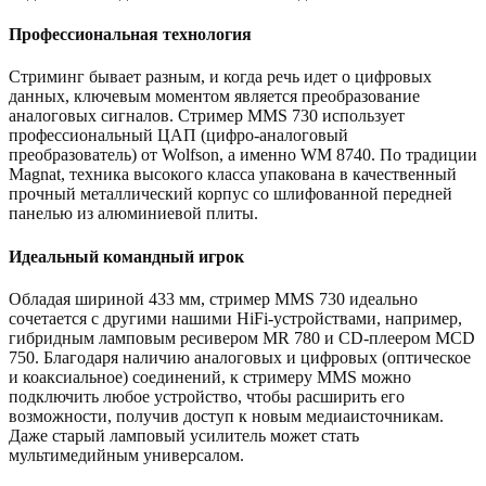
Профессиональная технология
Стриминг бывает разным, и когда речь идет о цифровых
данных, ключевым моментом является преобразование
аналоговых сигналов. Стример MMS 730 использует
профессиональный ЦАП (цифро-аналоговый
преобразователь) от Wolfson, а именно WM 8740. По традиции
Magnat, техника высокого класса упакована в качественный
прочный металлический корпус со шлифованной передней
панелью из алюминиевой плиты.
Идеальный командный игрок
Обладая шириной 433 мм, стример MMS 730 идеально
сочетается с другими нашими HiFi-устройствами, например,
гибридным ламповым ресивером MR 780 и CD-плеером MCD
750. Благодаря наличию аналоговых и цифровых (оптическое
и коаксиальное) соединений, к стримеру MMS можно
подключить любое устройство, чтобы расширить его
возможности, получив доступ к новым медиаисточникам.
Даже старый ламповый усилитель может стать
мультимедийным универсалом.