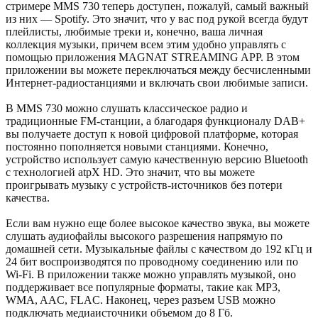
стримере MMS 730 теперь доступен, пожалуй, самый важный
из них — Spotify. Это значит, что у вас под рукой всегда будут
плейлисты, любимые треки и, конечно, ваша личная
коллекция музыки, причем всем этим удобно управлять с
помощью приложения MAGNAT STREAMING APP. В этом
приложении вы можете переключаться между бесчисленными
Интернет-радиостанциями и включать свои любимые записи.
В MMS 730 можно слушать классическое радио и
традиционные FM-станции, а благодаря функционалу DAB+
вы получаете доступ к новой цифровой платформе, которая
постоянно пополняется новыми станциями. Конечно,
устройство использует самую качественную версию Bluetooth
с технологией atpX HD. Это значит, что вы можете
проигрывать музыку с устройств-источников без потери
качества.
Если вам нужно еще более высокое качество звука, вы можете
слушать аудиофайлы высокого разрешения напрямую по
домашней сети. Музыкальные файлы с качеством до 192 кГц и
24 бит воспроизводятся по проводному соединению или по
Wi-Fi. В приложении также можно управлять музыкой, оно
поддерживает все популярные форматы, такие как MP3,
WMA, AAC, FLAC. Наконец, через разъем USB можно
подключать медиаисточники объемом до 8 Гб.