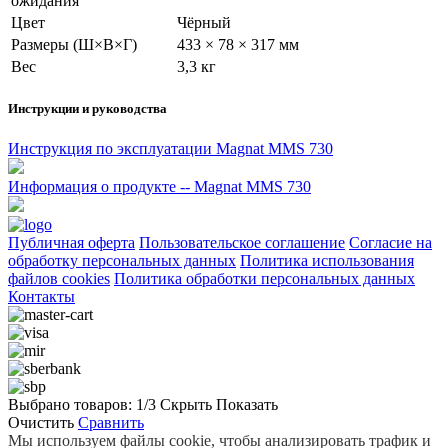
ожидания
Цвет
Чёрный
Размеры (Ш×В×Г)
433 × 78 × 317 мм
Вес
3,3 кг
Инструкции и руководства
Инструкция по эксплуатации Magnat MMS 730
Информация о продукте -- Magnat MMS 730
Публичная оферта
Пользовательское соглашение
Согласие на
обработку персональных данных
Политика использования
файлов cookies
Политика обработки персональных данных
Контакты
Выбрано товаров:
1
/3
Скрыть
Показать
Очистить
Сравнить
Мы используем файлы cookie, чтобы анализировать трафик и