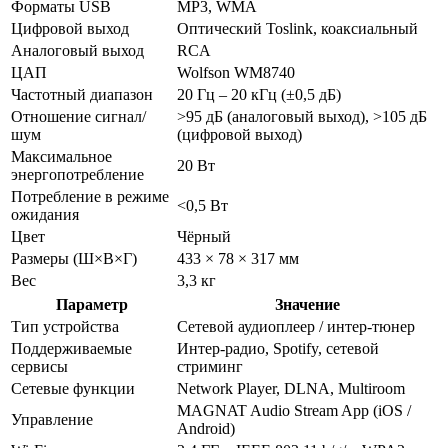
Форматы USB
MP3, WMA
Цифровой выход
Оптический Toslink, коаксиальный
Аналоговый выход
RCA
ЦАП
Wolfson WM8740
Частотный диапазон
20 Гц – 20 кГц (±0,5 дБ)
Отношение сигнал/
>95 дБ (аналоговый выход), >105 дБ
шум
(цифровой выход)
Максимальное
20 Вт
энергопотребление
Потребление в режиме
<0,5 Вт
ожидания
Цвет
Чёрный
Размеры (Ш×В×Г)
433 × 78 × 317 мм
Вес
3,3 кг
Параметр
Значение
Тип устройства
Сетевой аудиоплеер / интер
-тюнер
Поддерживаемые
Интер
-радио, Spotify, сетевой
сервисы
стриминг
Сетевые функции
Network Player, DLNA, Multiroom
MAGNAT Audio Stream App (iOS /
Управление
Android)