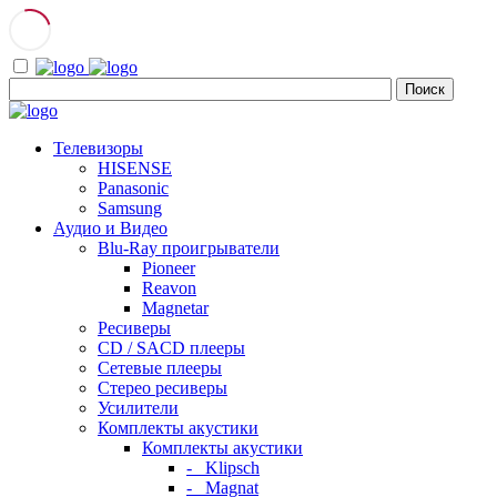
Телевизоры
HISENSE
Panasonic
Samsung
Аудио и Видео
Blu-Ray проигрыватели
Pioneer
Reavon
Magnetar
Ресиверы
CD / SACD плееры
Сетевые плееры
Стерео ресиверы
Усилители
Комплекты акустики
Комплекты акустики
- Klipsch
- Magnat