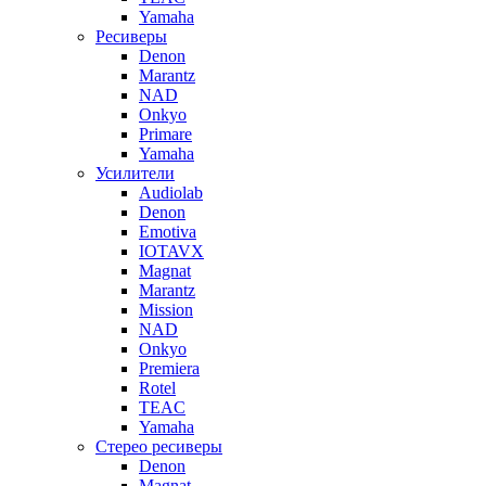
Yamaha
Ресиверы
Denon
Marantz
NAD
Onkyo
Primare
Yamaha
Усилители
Audiolab
Denon
Emotiva
IOTAVX
Magnat
Marantz
Mission
NAD
Onkyo
Premiera
Rotel
TEAC
Yamaha
Стерео ресиверы
Denon
Magnat