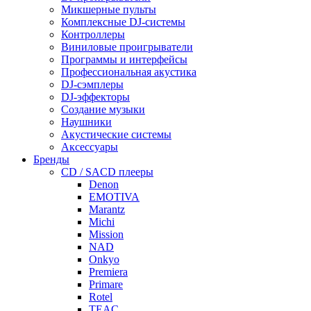
Микшерные пульты
Комплексные DJ-системы
Контроллеры
Виниловые проигрыватели
Программы и интерфейсы
Профессиональная акустика
DJ-сэмплеры
DJ-эффекторы
Создание музыки
Наушники
Акустические системы
Аксессуары
Бренды
CD / SACD плееры
Denon
EMOTIVA
Marantz
Michi
Mission
NAD
Onkyo
Premiera
Primare
Rotel
TEAC