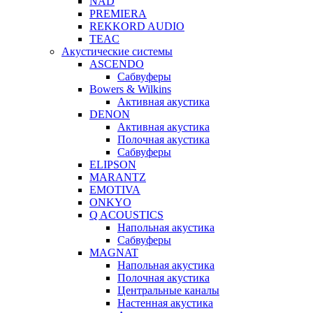
NAD
PREMIERA
REKKORD AUDIO
TEAC
Акустические системы
ASCENDO
Сабвуферы
Bowers & Wilkins
Активная акустика
DENON
Активная акустика
Полочная акустика
Сабвуферы
ELIPSON
MARANTZ
EMOTIVA
ONKYO
Q ACOUSTICS
Напольная акустика
Сабвуферы
MAGNAT
Напольная акустика
Полочная акустика
Центральные каналы
Настенная акустика