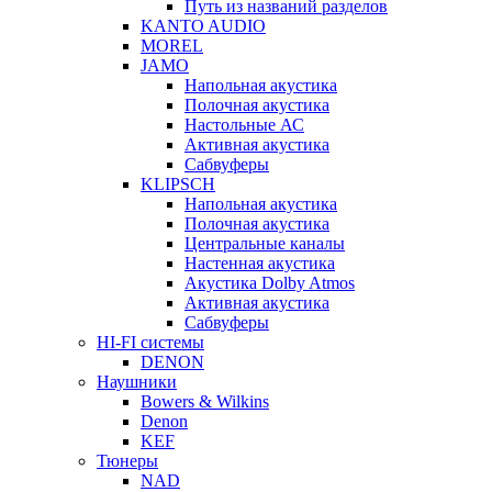
Путь из названий разделов
KANTO AUDIO
MOREL
JAMO
Напольная акустика
Полочная акустика
Настольные АС
Активная акустика
Сабвуферы
KLIPSCH
Напольная акустика
Полочная акустика
Центральные каналы
Настенная акустика
Акустика Dolby Atmos
Активная акустика
Сабвуферы
HI-FI системы
DENON
Наушники
Bowers & Wilkins
Denon
KEF
Тюнеры
NAD