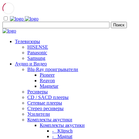
Телевизоры
HISENSE
Panasonic
Samsung
Аудио и Видео
Blu-Ray проигрыватели
Pioneer
Reavon
Magnetar
Ресиверы
CD / SACD плееры
Сетевые плееры
Стерео ресиверы
Усилители
Комплекты акустики
Комплекты акустики
- Klipsch
- Magnat