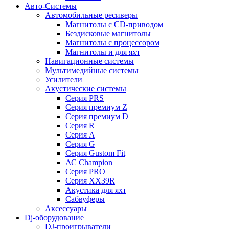
Авто-Системы
Автомобильные ресиверы
Магнитолы с CD-приводом
Бездисковые магнитолы
Магнитолы с процессором
Магнитолы и для яхт
Навигационные системы
Мультимедийные системы
Усилители
Акустические системы
Cерия PRS
Cерия премиум Z
Cерия премиум D
Cерия R
Cерия A
Cерия G
Cерия Gustom Fit
АС Champion
Cерия PRO
Cерия XX39R
Акустика для яхт
Сабвуферы
Аксессуары
Dj-оборудование
DJ-проигрыватели