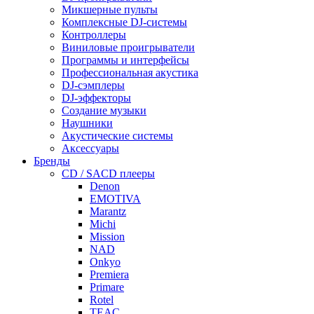
Микшерные пульты
Комплексные DJ-системы
Контроллеры
Виниловые проигрыватели
Программы и интерфейсы
Профессиональная акустика
DJ-сэмплеры
DJ-эффекторы
Создание музыки
Наушники
Акустические системы
Аксессуары
Бренды
CD / SACD плееры
Denon
EMOTIVA
Marantz
Michi
Mission
NAD
Onkyo
Premiera
Primare
Rotel
TEAC