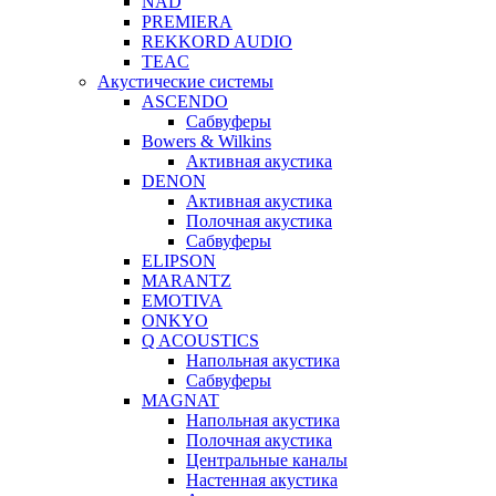
NAD
PREMIERA
REKKORD AUDIO
TEAC
Акустические системы
ASCENDO
Сабвуферы
Bowers & Wilkins
Активная акустика
DENON
Активная акустика
Полочная акустика
Сабвуферы
ELIPSON
MARANTZ
EMOTIVA
ONKYO
Q ACOUSTICS
Напольная акустика
Сабвуферы
MAGNAT
Напольная акустика
Полочная акустика
Центральные каналы
Настенная акустика