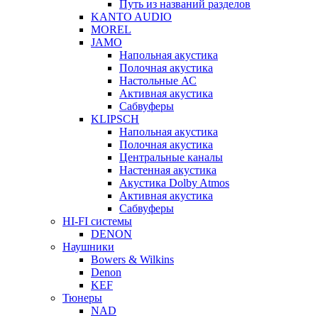
Путь из названий разделов
KANTO AUDIO
MOREL
JAMO
Напольная акустика
Полочная акустика
Настольные АС
Активная акустика
Сабвуферы
KLIPSCH
Напольная акустика
Полочная акустика
Центральные каналы
Настенная акустика
Акустика Dolby Atmos
Активная акустика
Сабвуферы
HI-FI системы
DENON
Наушники
Bowers & Wilkins
Denon
KEF
Тюнеры
NAD