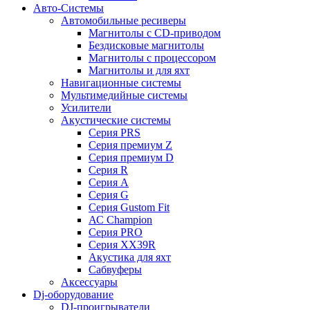
Авто-Системы
Автомобильные ресиверы
Магнитолы с CD-приводом
Бездисковые магнитолы
Магнитолы с процессором
Магнитолы и для яхт
Навигационные системы
Мультимедийные системы
Усилители
Акустические системы
Cерия PRS
Cерия премиум Z
Cерия премиум D
Cерия R
Cерия A
Cерия G
Cерия Gustom Fit
АС Champion
Cерия PRO
Cерия XX39R
Акустика для яхт
Сабвуферы
Аксессуары
Dj-оборудование
DJ-проигрыватели