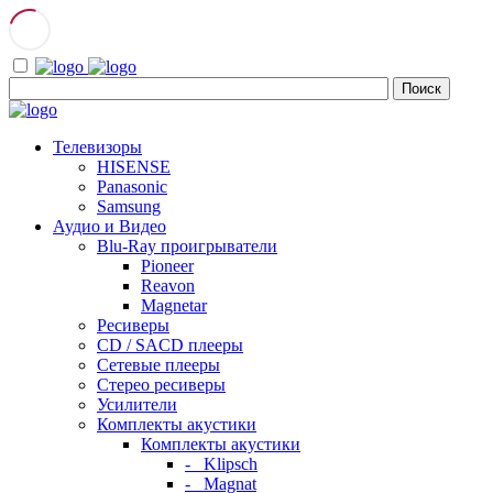
Телевизоры
HISENSE
Panasonic
Samsung
Аудио и Видео
Blu-Ray проигрыватели
Pioneer
Reavon
Magnetar
Ресиверы
CD / SACD плееры
Сетевые плееры
Стерео ресиверы
Усилители
Комплекты акустики
Комплекты акустики
- Klipsch
- Magnat