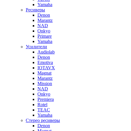
Yamaha
Ресиверы
Denon
Marantz
NAD
Onkyo
Primare
Yamaha
Усилители
Audiolab
Denon
Emotiva
IOTAVX
Magnat
Marantz
Mission
NAD
Onkyo
Premiera
Rotel
TEAC
Yamaha
Стерео ресиверы
Denon
Magnat