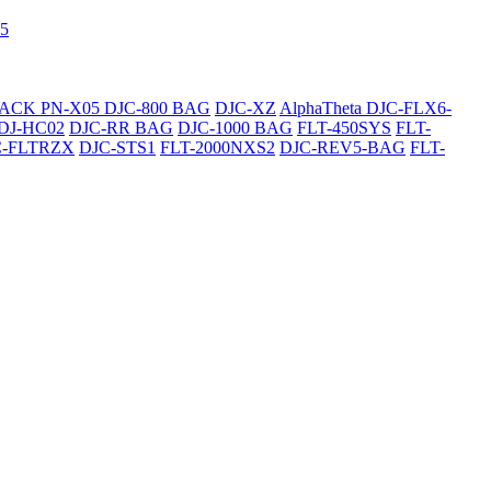
5
SACK
PN-X05
DJC-800 BAG
DJC-XZ
AlphaTheta DJC-FLX6-
DJ-HC02
DJC-RR BAG
DJC-1000 BAG
FLT-450SYS
FLT-
C-FLTRZX
DJC-STS1
FLT-2000NXS2
DJC-REV5-BAG
FLT-