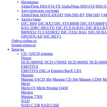
Наушники
AlphaTheta HDJ-F10-TX
AlphaTheta HDJ-F10
HDJ-X
Акустические системы
AlphaTheta WAVE-EIGHT
DM-50D-BT
DM-50D
VM
Аксессуары
DJC-3000
DJC-RX3
DJC-STS3000B
DJC-STS3000P
BAG
DJRC-MULTI1
DJC-FLX10-BAG
DJC-RX2-B
900NXS2
FLT-XDJRX2
DJC-TAS1 BAG
DJC-S9 B
OPUSQUAD
DJC-REV1
Onkyo-online.ru
Sound-vision.ru
Бренды
CD / SACD плееры
Denon
DCD-3000NE
DCD-1700NE
DCD-900NE
DCD-600
EMOTIVA
EMOTIVA ERC-4
Emotiva BasX CD1
Marantz
Marantz SACD 30n
Marantz CD 50n
Marantz CD60
Ma
Michi
Michi Q5
Michi Prestige Q430
Mission
Mission 778X
NAD
NAD C 538
NAD C568