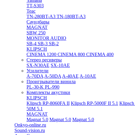
Yamaha
TT-S303
Teac
TN-280BT-A3
TN-180BT-A3
Саундбары
MAGNAT
SBW 250
MONITOR AUDIO
SB-4
SB-3
SB-2
KLIPSCH
CINEMA 1200
CINEMA 800
CINEMA 400
Стерео ресиверы
SX-N30AE
SX-10AE
Усилители
A-70DA
A-50DA
A-40AE
A-10AE
Проигрыватели винила
PL-30-K
PL-990
Комплекты акустики
KLIPSCH
Klipsch RP-8060FA II
Klipsch RP-5000F II 5.1
Klipsch
50M 5.1
MAGNAT
Magnat 5.0
Magnat 5.0
Magnat 5.0
Onkyo-online.ru
Sound-vision.ru