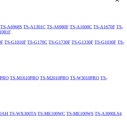
✕
TS-A6968S
TS-A1301C
TS-A6980F
TS-A1600C
TS-A1670F
TS-
1081F
0F
TS-G1010F
TS-G170C
TS-G1730F
TS-G1330F
TS-G1030F
TS-
0PRO
TS-M1610PRO
TS-M2010PRO
TS-W3010PRO
TS-
20AH
TS-WX300TA
TS-ME100WC
TS-ME100WS
TS-A3000LS4