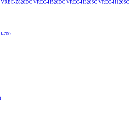
VREC-Z820DC
VREC-H520DC
VREC-H320SC
VREC-H120SC
J-700
R
S