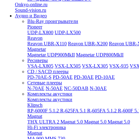
Onkyo-online.ru
Sound-vision.ru
Аудио и Видео
Blu-Ray проигрыватели
Pioneer
UDP-LX800
UDP-LX500
Reavon
Reavon UBR-X110
Reavon UBR-X200
Reavon UBR-
Magnetar
Magnetar UDP900MkII
Magnetar UDP800MkII
Ресиверы
VSA-LX805
VSX-LX505
VSX-LX305
VSX-935
VSX
CD / SACD плееры
PD-70AE-S
PD-50AE
PD-30AE
PD-10AE
Сетевые плееры
N-70AE
N-50AE
NC-50DAB
N-30AE
Комплекты акустики
Комплекты акустики
Klipsch
RP-6000F 5.1.2
R-625FA 5.1
R-605FA 5.1.2
R-600F 5
Magnat
THX ULTRA 2
Magnat 5.0
Magnat 5.0
Magnat 5.0
Hi-Fi электроника
Magnat
MA 900
MMS 730