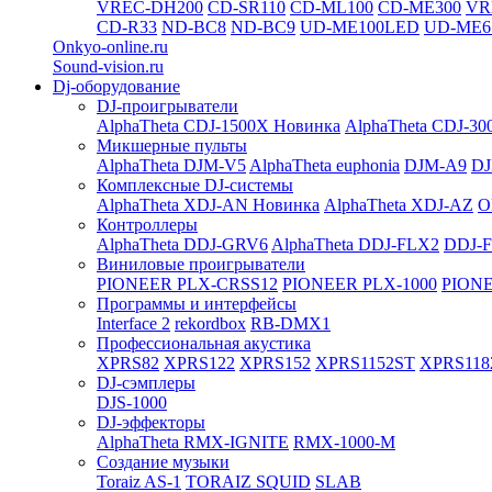
VREC-DH200
CD-SR110
CD-ML100
CD-ME300
VR
CD-R33
ND-BC8
ND-BC9
UD-ME100LED
UD-ME6
Onkyo-online.ru
Sound-vision.ru
Dj-оборудование
DJ-проигрыватели
AlphaTheta CDJ-1500X
Новинка
AlphaTheta CDJ-30
Микшерные пульты
AlphaTheta DJM-V5
AlphaTheta euphonia
DJM-A9
DJ
Комплексные DJ-системы
AlphaTheta XDJ-AN
Новинка
AlphaTheta XDJ-AZ
O
Контроллеры
AlphaTheta DDJ-GRV6
AlphaTheta DDJ-FLX2
DDJ-
Виниловые проигрыватели
PIONEER PLX-CRSS12
PIONEER PLX-1000
PIONE
Программы и интерфейсы
Interface 2
rekordbox
RB-DMX1
Профессиональная акустика
XPRS82
XPRS122
XPRS152
XPRS1152ST
XPRS118
DJ-сэмплеры
DJS-1000
DJ-эффекторы
AlphaTheta RMX-IGNITE
RMX-1000-M
Создание музыки
Toraiz AS-1
TORAIZ SQUID
SLAB