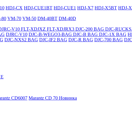
10
HDJ-CX
HDJ-CUE1BT
HDJ-CUE1
HDJ-X7
HDJ-X5BT
HDJ-X
-80
VM-70
VM-50
DM-40BT
DM-40D
DJRC-V10
FLT-XDJXZ
FLT-XDJRX3
DJC-200 BAG
DJC-RUCK
AG
DJRC-V10
DJC-B-WEGO3-BAG
DJC-B BAG
DJC-1X BAG
H
AG
DJC-NXS2 BAG
DJC-IF2 BAG
DJC-R BAG
DJC-700 BAG
DJ
NE
rantz CD6007
Marantz CD 70
Новинка