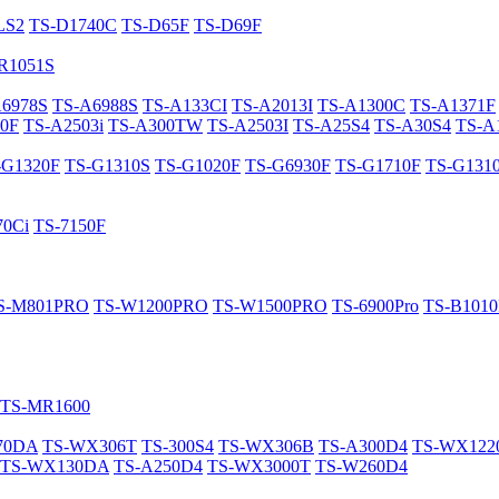
LS2
TS-D1740C
TS-D65F
TS-D69F
R1051S
A6978S
TS-A6988S
TS-A133CI
TS-A2013I
TS-A1300C
TS-A1371F
0F
TS-A2503i
TS-A300TW
TS-A2503I
TS-A25S4
TS-A30S4
TS-A
-G1320F
TS-G1310S
TS-G1020F
TS-G6930F
TS-G1710F
TS-G131
70Ci
TS-7150F
S-M801PRO
TS-W1200PRO
TS-W1500PRO
TS-6900Pro
TS-B101
TS-MR1600
70DA
TS-WX306T
TS-300S4
TS-WX306B
TS-A300D4
TS-WX12
TS-WX130DA
TS-A250D4
TS-WX3000T
TS-W260D4