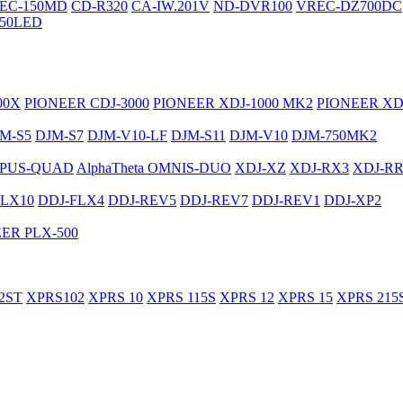
EC-150MD
CD-R320
CA-IW.201V
ND-DVR100
VREC-DZ700DC
50LED
00X
PIONEER CDJ-3000
PIONEER XDJ-1000 MK2
PIONEER XD
M-S5
DJM-S7
DJM-V10-LF
DJM-S11
DJM-V10
DJM-750MK2
PUS-QUAD
AlphaTheta OMNIS-DUO
XDJ-XZ
XDJ-RX3
XDJ-R
FLX10
DDJ-FLX4
DDJ-REV5
DDJ-REV7
DDJ-REV1
DDJ-XP2
ER PLX-500
2ST
XPRS102
XPRS 10
XPRS 115S
XPRS 12
XPRS 15
XPRS 215