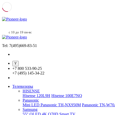
с 10 до 19 пн-вс
Tel: 7(495)669-83-51
+
7 800 533-90-25
+
7 (495) 145-34-22
Телевизоры
HISENSE
Hisense 120L9H
Hisense 100E7NQ
Panasonic
Mini LED Panasonic TH-NX950M
Panasonic TN-W7
Samsung
55" QLED 4K Q70D Smart TV