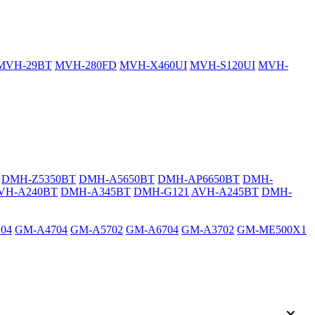
MVH-29BT
MVH-280FD
MVH-X460UI
MVH-S120UI
MVH-
DMH-Z5350BT
DMH-A5650BT
DMH-AP6650BT
DMH-
VH-A240BT
DMH-A345BT
DMH-G121
AVH-A245BT
DMH-
04
GM-A4704
GM-A5702
GM-A6704
GM-A3702
GM-ME500X1