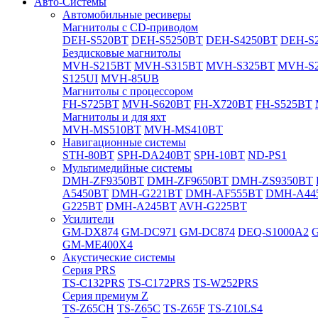
Авто-Системы
Автомобильные ресиверы
Магнитолы с CD-приводом
DEH-S520BT
DEH-S5250BT
DEH-S4250BT
DEH-S2
Бездисковые магнитолы
MVH-S215BT
MVH-S315BT
MVH-S325BT
MVH-S
S125UI
MVH-85UB
Магнитолы с процессором
FH-S725BT
MVH-S620BT
FH-X720BT
FH-S525BT
Магнитолы и для яхт
MVH-MS510BT
MVH-MS410BT
Навигационные системы
STH-80BT
SPH-DA240BT
SPH-10BT
ND-PS1
Мультимедийные системы
DMH-ZF9350BT
DMH-ZF9650BT
DMH-ZS9350BT
A5450BT
DMH-G221BT
DMH-AF555BT
DMH-A44
G225BT
DMH-A245BT
AVH-G225BT
Усилители
GM-DX874
GM-DC971
GM-DC874
DEQ-S1000A2
GM-ME400X4
Акустические системы
Cерия PRS
TS-C132PRS
TS-C172PRS
TS-W252PRS
Cерия премиум Z
TS-Z65CH
TS-Z65C
TS-Z65F
TS-Z10LS4