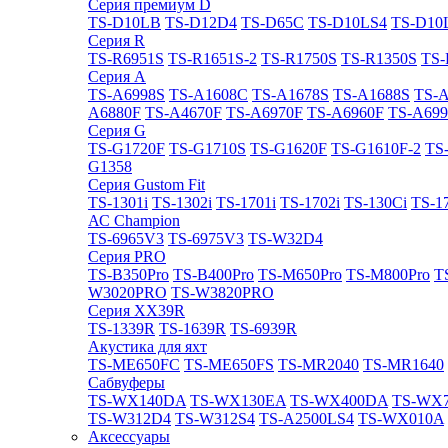
Cерия премиум D
TS-D10LB
TS-D12D4
TS-D65C
TS-D10LS4
TS-D10
Cерия R
TS-R6951S
TS-R1651S-2
TS-R1750S
TS-R1350S
TS-
Cерия A
TS-A6998S
TS-A1608C
TS-A1678S
TS-A1688S
TS-
A6880F
TS-A4670F
TS-A6970F
TS-A6960F
TS-A699
Cерия G
TS-G1720F
TS-G1710S
TS-G1620F
TS-G1610F-2
TS
G1358
Cерия Gustom Fit
TS-1301i
TS-1302i
TS-1701i
TS-1702i
TS-130Ci
TS-1
АС Champion
TS-6965V3
TS-6975V3
TS-W32D4
Cерия PRO
TS-B350Pro
TS-B400Pro
TS-M650Pro
TS-M800Pro
T
W3020PRO
TS-W3820PRO
Cерия XX39R
TS-1339R
TS-1639R
TS-6939R
Акустика для яхт
TS-ME650FC
TS-ME650FS
TS-MR2040
TS-MR1640
Сабвуферы
TS-WX140DA
TS-WX130EA
TS-WX400DA
TS-WX
TS-W312D4
TS-W312S4
TS-A2500LS4
TS-WX010A
Аксессуары