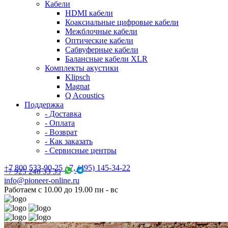
Кабели
HDMI кабели
Коаксиальные цифровые кабели
Межблочные кабели
Оптические кабели
Сабвуферные кабели
Балансные кабели XLR
Комплекты акустики
Klipsch
Magnat
Q Acoustics
Поддержка
- Доставка
- Оплата
- Возврат
- Как заказать
- Сервисные центры
+7 800 533-90-25 +7, (495) 145-34-22
+7 925 248 33 35
info@pioneer-online.ru
Работаем с 10.00 до 19.00 пн - вс