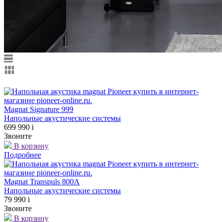
Magnat Signature 999
Напольные акустические системы
699 990
i
Звоните
В корзину
Подробнее
Magnat Transpuls 800A
Напольные акустические системы
79 990
i
Звоните
В корзину