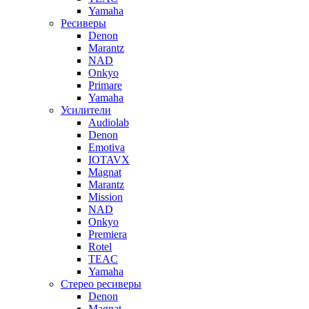
Yamaha
Ресиверы
Denon
Marantz
NAD
Onkyo
Primare
Yamaha
Усилители
Audiolab
Denon
Emotiva
IOTAVX
Magnat
Marantz
Mission
NAD
Onkyo
Premiera
Rotel
TEAC
Yamaha
Стерео ресиверы
Denon
Magnat