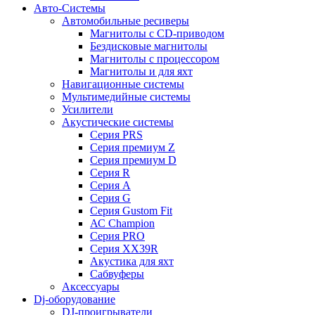
Авто-Системы
Автомобильные ресиверы
Магнитолы с CD-приводом
Бездисковые магнитолы
Магнитолы с процессором
Магнитолы и для яхт
Навигационные системы
Мультимедийные системы
Усилители
Акустические системы
Cерия PRS
Cерия премиум Z
Cерия премиум D
Cерия R
Cерия A
Cерия G
Cерия Gustom Fit
АС Champion
Cерия PRO
Cерия XX39R
Акустика для яхт
Сабвуферы
Аксессуары
Dj-оборудование
DJ-проигрыватели