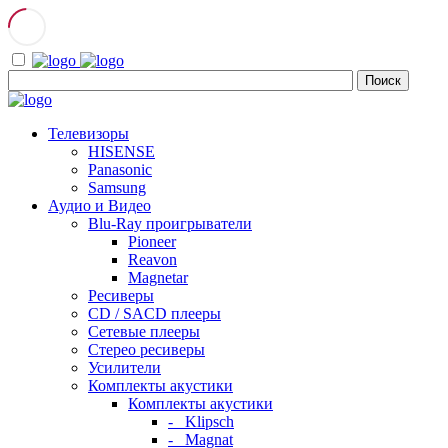
Телевизоры
HISENSE
Panasonic
Samsung
Аудио и Видео
Blu-Ray проигрыватели
Pioneer
Reavon
Magnetar
Ресиверы
CD / SACD плееры
Сетевые плееры
Стерео ресиверы
Усилители
Комплекты акустики
Комплекты акустики
- Klipsch
- Magnat