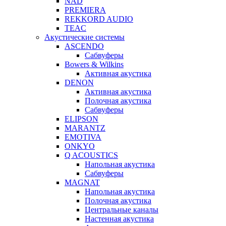
NAD
PREMIERA
REKKORD AUDIO
TEAC
Акустические системы
ASCENDO
Сабвуферы
Bowers & Wilkins
Активная акустика
DENON
Активная акустика
Полочная акустика
Сабвуферы
ELIPSON
MARANTZ
EMOTIVA
ONKYO
Q ACOUSTICS
Напольная акустика
Сабвуферы
MAGNAT
Напольная акустика
Полочная акустика
Центральные каналы
Настенная акустика