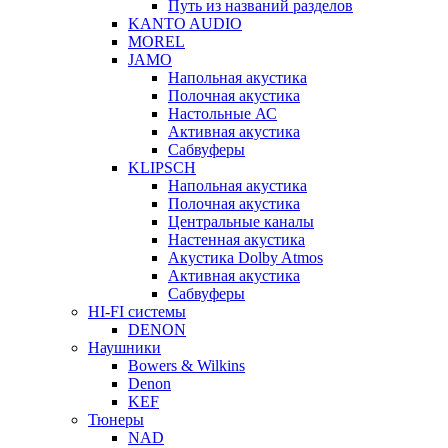
Путь из названий разделов
KANTO AUDIO
MOREL
JAMO
Напольная акустика
Полочная акустика
Настольные АС
Активная акустика
Сабвуферы
KLIPSCH
Напольная акустика
Полочная акустика
Центральные каналы
Настенная акустика
Акустика Dolby Atmos
Активная акустика
Сабвуферы
HI-FI системы
DENON
Наушники
Bowers & Wilkins
Denon
KEF
Тюнеры
NAD