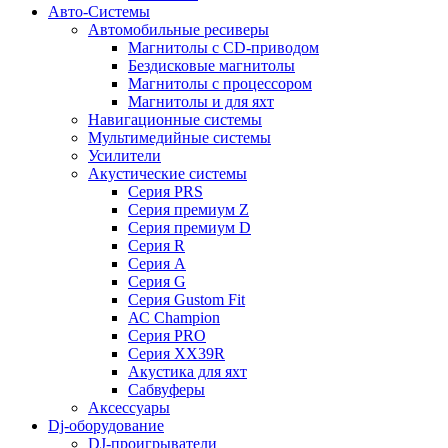
Авто-Системы
Автомобильные ресиверы
Магнитолы с CD-приводом
Бездисковые магнитолы
Магнитолы с процессором
Магнитолы и для яхт
Навигационные системы
Мультимедийные системы
Усилители
Акустические системы
Cерия PRS
Cерия премиум Z
Cерия премиум D
Cерия R
Cерия A
Cерия G
Cерия Gustom Fit
АС Champion
Cерия PRO
Cерия XX39R
Акустика для яхт
Сабвуферы
Аксессуары
Dj-оборудование
DJ-проигрыватели