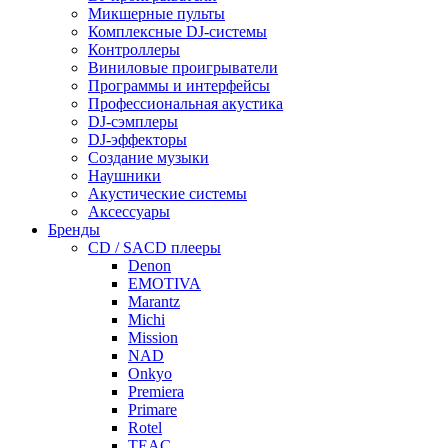
Микшерные пульты
Комплексные DJ-системы
Контроллеры
Виниловые проигрыватели
Программы и интерфейсы
Профессиональная акустика
DJ-сэмплеры
DJ-эффекторы
Создание музыки
Наушники
Акустические системы
Аксессуары
Бренды
CD / SACD плееры
Denon
EMOTIVA
Marantz
Michi
Mission
NAD
Onkyo
Premiera
Primare
Rotel
TEAC