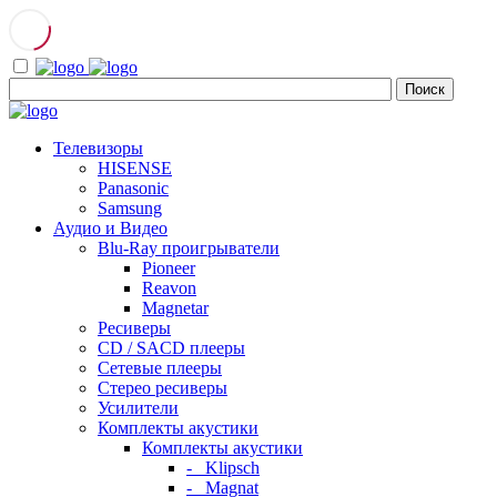
Телевизоры
HISENSE
Panasonic
Samsung
Аудио и Видео
Blu-Ray проигрыватели
Pioneer
Reavon
Magnetar
Ресиверы
CD / SACD плееры
Сетевые плееры
Стерео ресиверы
Усилители
Комплекты акустики
Комплекты акустики
- Klipsch
- Magnat