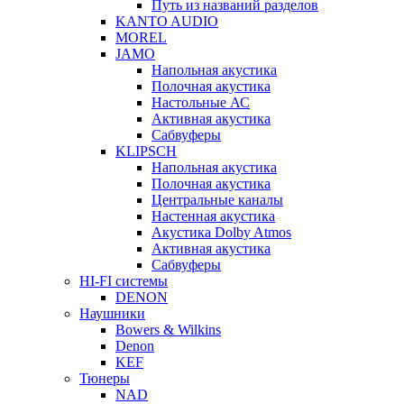
Путь из названий разделов
KANTO AUDIO
MOREL
JAMO
Напольная акустика
Полочная акустика
Настольные АС
Активная акустика
Сабвуферы
KLIPSCH
Напольная акустика
Полочная акустика
Центральные каналы
Настенная акустика
Акустика Dolby Atmos
Активная акустика
Сабвуферы
HI-FI системы
DENON
Наушники
Bowers & Wilkins
Denon
KEF
Тюнеры
NAD