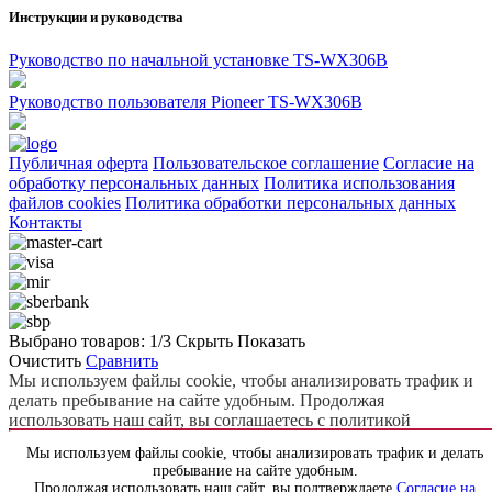
Инструкции и руководства
Руководство по начальной установке TS-WX306B
Руководство пользователя Pioneer TS-WX306B
Публичная оферта
Пользовательское соглашение
Согласие на
обработку персональных данных
Политика использования
файлов cookies
Политика обработки персональных данных
Контакты
Выбрано товаров:
1
/3
Скрыть
Показать
Очистить
Сравнить
Мы используем файлы cookie, чтобы анализировать трафик и
делать пребывание на сайте удобным. Продолжая
использовать наш сайт, вы соглашаетесь с политикой
использования файлов cookie.
Подробнее
Мы используем файлы cookie, чтобы анализировать трафик и делать
Принять
Отклонить
пребывание на сайте удобным.
Продолжая использовать сайт, вы соглашаетесь политикой
Продолжая использовать наш сайт, вы подтверждаете
Согласие на