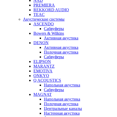
NAD
PREMIERA
REKKORD AUDIO
TEAC
Акустические системы
ASCENDO
Сабвуферы
Bowers & Wilkins
Активная акустика
DENON
Активная акустика
Полочная акустика
Сабвуферы
ELIPSON
MARANTZ
EMOTIVA
ONKYO
Q ACOUSTICS
Напольная акустика
Сабвуферы
MAGNAT
Напольная акустика
Полочная акустика
Центральные каналы
Настенная акустика