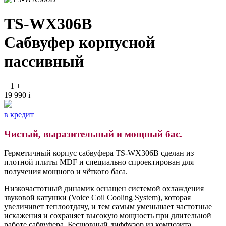
TS-WX306B
Сабвуфер корпусной
пассивный
–
1
+
19 990
i
в кредит
Чистый, выразительный и мощный бас.
Герметичный корпус сабвуфера TS-WX306B сделан из
плотной плиты MDF и специально спроектирован для
получения мощного и чёткого баса.
Низкочастотный динамик оснащен системой охлаждения
звуковой катушки (Voice Coil Cooling System), которая
увеличивет теплоотдачу, и тем самым уменьшает частотные
искажения и сохраняет высокую мощность при длительной
работе сабвуфера. Бесшовный диффузор из композита,