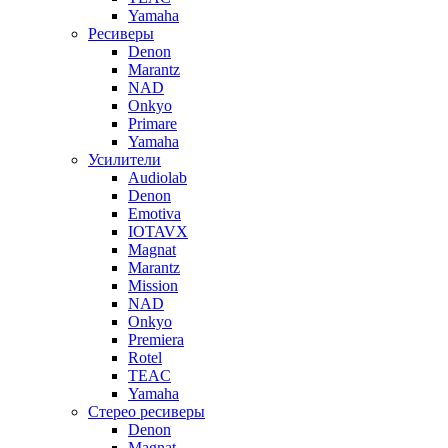
Yamaha
Ресиверы
Denon
Marantz
NAD
Onkyo
Primare
Yamaha
Усилители
Audiolab
Denon
Emotiva
IOTAVX
Magnat
Marantz
Mission
NAD
Onkyo
Premiera
Rotel
TEAC
Yamaha
Стерео ресиверы
Denon
Magnat