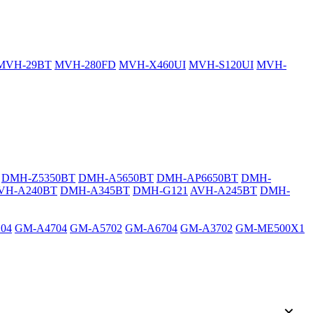
MVH-29BT
MVH-280FD
MVH-X460UI
MVH-S120UI
MVH-
DMH-Z5350BT
DMH-A5650BT
DMH-AP6650BT
DMH-
VH-A240BT
DMH-A345BT
DMH-G121
AVH-A245BT
DMH-
04
GM-A4704
GM-A5702
GM-A6704
GM-A3702
GM-ME500X1