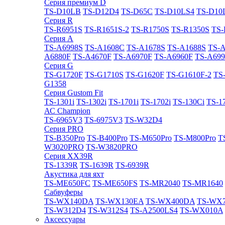
Cерия премиум D
TS-D10LB
TS-D12D4
TS-D65C
TS-D10LS4
TS-D10
Cерия R
TS-R6951S
TS-R1651S-2
TS-R1750S
TS-R1350S
TS-
Cерия A
TS-A6998S
TS-A1608C
TS-A1678S
TS-A1688S
TS-
A6880F
TS-A4670F
TS-A6970F
TS-A6960F
TS-A699
Cерия G
TS-G1720F
TS-G1710S
TS-G1620F
TS-G1610F-2
TS
G1358
Cерия Gustom Fit
TS-1301i
TS-1302i
TS-1701i
TS-1702i
TS-130Ci
TS-1
АС Champion
TS-6965V3
TS-6975V3
TS-W32D4
Cерия PRO
TS-B350Pro
TS-B400Pro
TS-M650Pro
TS-M800Pro
T
W3020PRO
TS-W3820PRO
Cерия XX39R
TS-1339R
TS-1639R
TS-6939R
Акустика для яхт
TS-ME650FC
TS-ME650FS
TS-MR2040
TS-MR1640
Сабвуферы
TS-WX140DA
TS-WX130EA
TS-WX400DA
TS-WX
TS-W312D4
TS-W312S4
TS-A2500LS4
TS-WX010A
Аксессуары