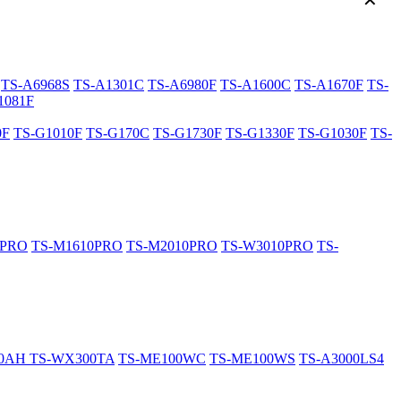
✕
TS-A6968S
TS-A1301C
TS-A6980F
TS-A1600C
TS-A1670F
TS-
1081F
0F
TS-G1010F
TS-G170C
TS-G1730F
TS-G1330F
TS-G1030F
TS-
0PRO
TS-M1610PRO
TS-M2010PRO
TS-W3010PRO
TS-
20AH
TS-WX300TA
TS-ME100WC
TS-ME100WS
TS-A3000LS4