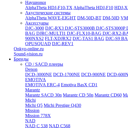
Наушники
AlphaTheta HDJ-F10-TX
AlphaTheta HDJ-F10
HDJ-X
Акустические системы
AlphaTheta WAVE-EIGHT
DM-50D-BT
DM-50D
VM
Аксессуары
DJC-3000
DJC-RX3
DJC-STS3000B
DJC-STS3000P
BAG
DJRC-MULTI1
DJC-FLX10-BAG
DJC-RX2-B
900NXS2
FLT-XDJRX2
DJC-TAS1 BAG
DJC-S9 B
OPUSQUAD
DJC-REV1
Onkyo-online.ru
Sound-vision.ru
Бренды
CD / SACD плееры
Denon
DCD-3000NE
DCD-1700NE
DCD-900NE
DCD-600
EMOTIVA
EMOTIVA ERC-4
Emotiva BasX CD1
Marantz
Marantz SACD 30n
Marantz CD 50n
Marantz CD60
Ma
Michi
Michi Q5
Michi Prestige Q430
Mission
Mission 778X
NAD
NAD C 538
NAD C568