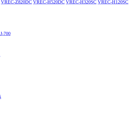
VREC-Z820DC
VREC-H520DC
VREC-H320SC
VREC-H120SC
J-700
R
S