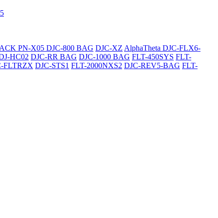
5
SACK
PN-X05
DJC-800 BAG
DJC-XZ
AlphaTheta DJC-FLX6-
DJ-HC02
DJC-RR BAG
DJC-1000 BAG
FLT-450SYS
FLT-
C-FLTRZX
DJC-STS1
FLT-2000NXS2
DJC-REV5-BAG
FLT-