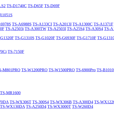
LS2
TS-D1740C
TS-D65F
TS-D69F
R1051S
A6978S
TS-A6988S
TS-A133CI
TS-A2013I
TS-A1300C
TS-A1371F
0F
TS-A2503i
TS-A300TW
TS-A2503I
TS-A25S4
TS-A30S4
TS-A
-G1320F
TS-G1310S
TS-G1020F
TS-G6930F
TS-G1710F
TS-G131
70Ci
TS-7150F
S-M801PRO
TS-W1200PRO
TS-W1500PRO
TS-6900Pro
TS-B101
TS-MR1600
70DA
TS-WX306T
TS-300S4
TS-WX306B
TS-A300D4
TS-WX12
TS-WX130DA
TS-A250D4
TS-WX3000T
TS-W260D4