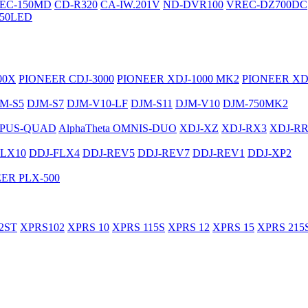
EC-150MD
CD-R320
CA-IW.201V
ND-DVR100
VREC-DZ700DC
50LED
00X
PIONEER CDJ-3000
PIONEER XDJ-1000 MK2
PIONEER XD
M-S5
DJM-S7
DJM-V10-LF
DJM-S11
DJM-V10
DJM-750MK2
PUS-QUAD
AlphaTheta OMNIS-DUO
XDJ-XZ
XDJ-RX3
XDJ-R
FLX10
DDJ-FLX4
DDJ-REV5
DDJ-REV7
DDJ-REV1
DDJ-XP2
ER PLX-500
2ST
XPRS102
XPRS 10
XPRS 115S
XPRS 12
XPRS 15
XPRS 215