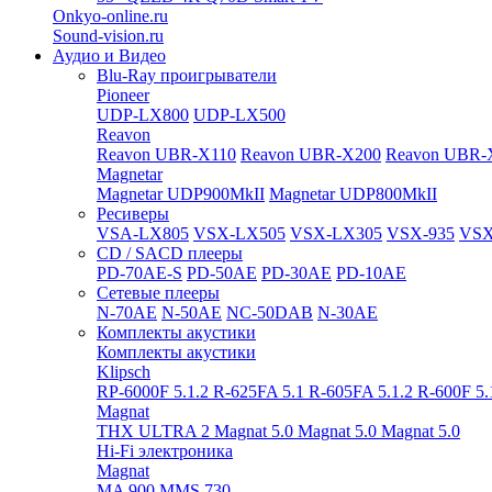
Onkyo-online.ru
Sound-vision.ru
Аудио и Видео
Blu-Ray проигрыватели
Pioneer
UDP-LX800
UDP-LX500
Reavon
Reavon UBR-X110
Reavon UBR-X200
Reavon UBR-
Magnetar
Magnetar UDP900MkII
Magnetar UDP800MkII
Ресиверы
VSA-LX805
VSX-LX505
VSX-LX305
VSX-935
VSX
CD / SACD плееры
PD-70AE-S
PD-50AE
PD-30AE
PD-10AE
Сетевые плееры
N-70AE
N-50AE
NC-50DAB
N-30AE
Комплекты акустики
Комплекты акустики
Klipsch
RP-6000F 5.1.2
R-625FA 5.1
R-605FA 5.1.2
R-600F 5
Magnat
THX ULTRA 2
Magnat 5.0
Magnat 5.0
Magnat 5.0
Hi-Fi электроника
Magnat
MA 900
MMS 730