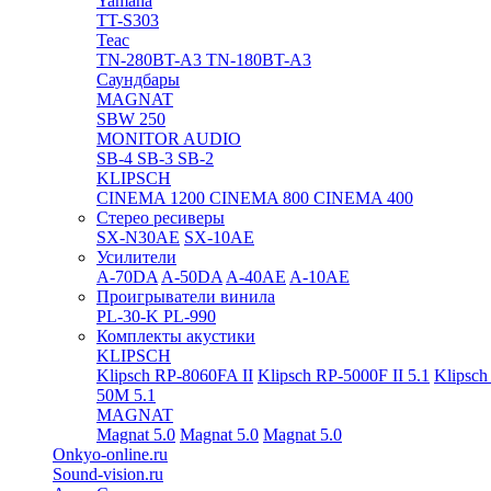
Yamaha
TT-S303
Teac
TN-280BT-A3
TN-180BT-A3
Саундбары
MAGNAT
SBW 250
MONITOR AUDIO
SB-4
SB-3
SB-2
KLIPSCH
CINEMA 1200
CINEMA 800
CINEMA 400
Стерео ресиверы
SX-N30AE
SX-10AE
Усилители
A-70DA
A-50DA
A-40AE
A-10AE
Проигрыватели винила
PL-30-K
PL-990
Комплекты акустики
KLIPSCH
Klipsch RP-8060FA II
Klipsch RP-5000F II 5.1
Klipsch
50M 5.1
MAGNAT
Magnat 5.0
Magnat 5.0
Magnat 5.0
Onkyo-online.ru
Sound-vision.ru