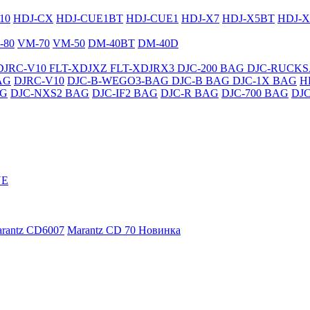
10
HDJ-CX
HDJ-CUE1BT
HDJ-CUE1
HDJ-X7
HDJ-X5BT
HDJ-X
-80
VM-70
VM-50
DM-40BT
DM-40D
DJRC-V10
FLT-XDJXZ
FLT-XDJRX3
DJC-200 BAG
DJC-RUCK
AG
DJRC-V10
DJC-B-WEGO3-BAG
DJC-B BAG
DJC-1X BAG
H
AG
DJC-NXS2 BAG
DJC-IF2 BAG
DJC-R BAG
DJC-700 BAG
DJ
NE
rantz CD6007
Marantz CD 70
Новинка