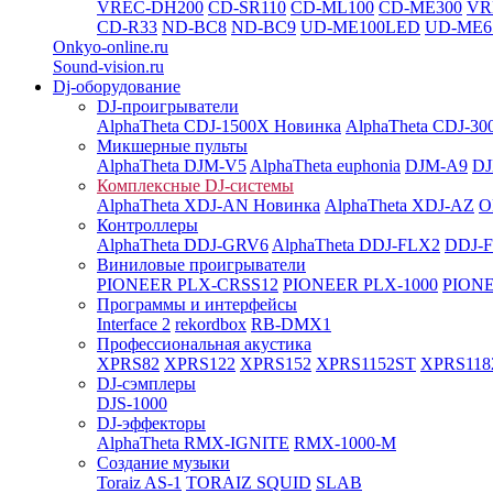
VREC-DH200
CD-SR110
CD-ML100
CD-ME300
VR
CD-R33
ND-BC8
ND-BC9
UD-ME100LED
UD-ME6
Onkyo-online.ru
Sound-vision.ru
Dj-оборудование
DJ-проигрыватели
AlphaTheta CDJ-1500X
Новинка
AlphaTheta CDJ-30
Микшерные пульты
AlphaTheta DJM-V5
AlphaTheta euphonia
DJM-A9
DJ
Комплексные DJ-системы
AlphaTheta XDJ-AN
Новинка
AlphaTheta XDJ-AZ
O
Контроллеры
AlphaTheta DDJ-GRV6
AlphaTheta DDJ-FLX2
DDJ-
Виниловые проигрыватели
PIONEER PLX-CRSS12
PIONEER PLX-1000
PIONE
Программы и интерфейсы
Interface 2
rekordbox
RB-DMX1
Профессиональная акустика
XPRS82
XPRS122
XPRS152
XPRS1152ST
XPRS118
DJ-сэмплеры
DJS-1000
DJ-эффекторы
AlphaTheta RMX-IGNITE
RMX-1000-M
Создание музыки
Toraiz AS-1
TORAIZ SQUID
SLAB