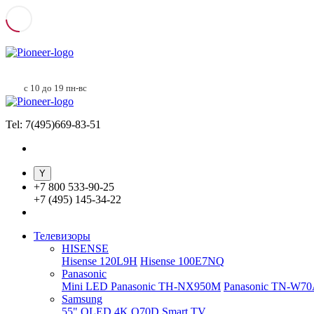
с 10 до 19 пн-вс
Tel: 7(495)669-83-51
+
7 800 533-90-25
+
7 (495) 145-34-22
Телевизоры
HISENSE
Hisense 120L9H
Hisense 100E7NQ
Panasonic
Mini LED Panasonic TH-NX950M
Panasonic TN-W7
Samsung
55" QLED 4K Q70D Smart TV