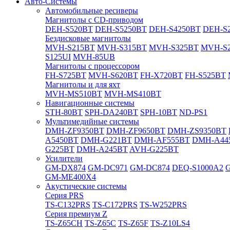
Авто-Системы
Автомобильные ресиверы
Магнитолы с CD-приводом
DEH-S520BT
DEH-S5250BT
DEH-S4250BT
DEH-S2
Бездисковые магнитолы
MVH-S215BT
MVH-S315BT
MVH-S325BT
MVH-S
S125UI
MVH-85UB
Магнитолы с процессором
FH-S725BT
MVH-S620BT
FH-X720BT
FH-S525BT
Магнитолы и для яхт
MVH-MS510BT
MVH-MS410BT
Навигационные системы
STH-80BT
SPH-DA240BT
SPH-10BT
ND-PS1
Мультимедийные системы
DMH-ZF9350BT
DMH-ZF9650BT
DMH-ZS9350BT
A5450BT
DMH-G221BT
DMH-AF555BT
DMH-A44
G225BT
DMH-A245BT
AVH-G225BT
Усилители
GM-DX874
GM-DC971
GM-DC874
DEQ-S1000A2
GM-ME400X4
Акустические системы
Cерия PRS
TS-C132PRS
TS-C172PRS
TS-W252PRS
Cерия премиум Z
TS-Z65CH
TS-Z65C
TS-Z65F
TS-Z10LS4