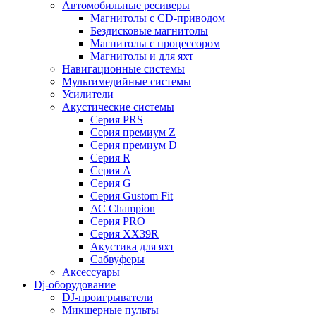
Автомобильные ресиверы
Магнитолы с CD-приводом
Бездисковые магнитолы
Магнитолы с процессором
Магнитолы и для яхт
Навигационные системы
Мультимедийные системы
Усилители
Акустические системы
Cерия PRS
Cерия премиум Z
Cерия премиум D
Cерия R
Cерия A
Cерия G
Cерия Gustom Fit
АС Champion
Cерия PRO
Cерия XX39R
Акустика для яхт
Сабвуферы
Аксессуары
Dj-оборудование
DJ-проигрыватели
Микшерные пульты