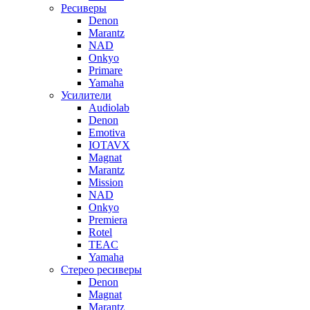
Ресиверы
Denon
Marantz
NAD
Onkyo
Primare
Yamaha
Усилители
Audiolab
Denon
Emotiva
IOTAVX
Magnat
Marantz
Mission
NAD
Onkyo
Premiera
Rotel
TEAC
Yamaha
Стерео ресиверы
Denon
Magnat
Marantz