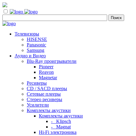
Телевизоры
HISENSE
Panasonic
Samsung
Аудио и Видео
Blu-Ray проигрыватели
Pioneer
Reavon
Magnetar
Ресиверы
CD / SACD плееры
Сетевые плееры
Стерео ресиверы
Усилители
Комплекты акустики
Комплекты акустики
- Klipsch
- Magnat
Hi-Fi электроника