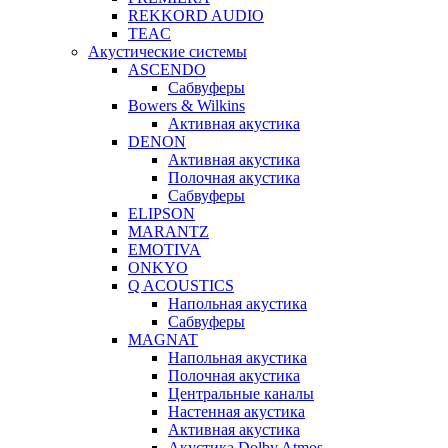
REKKORD AUDIO
TEAC
Акустические системы
ASCENDO
Сабвуферы
Bowers & Wilkins
Активная акустика
DENON
Активная акустика
Полочная акустика
Сабвуферы
ELIPSON
MARANTZ
EMOTIVA
ONKYO
Q ACOUSTICS
Напольная акустика
Сабвуферы
MAGNAT
Напольная акустика
Полочная акустика
Центральные каналы
Настенная акустика
Активная акустика
Акустика Dolby Atmos