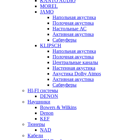
KANTO AUDIO
MOREL
JAMO
Напольная акустика
Полочная акустика
Настольные АС
Активная акустика
Сабвуферы
KLIPSCH
Напольная акустика
Полочная акустика
Центральные каналы
Настенная акустика
Акустика Dolby Atmos
Активная акустика
Сабвуферы
HI-FI системы
DENON
Наушники
Bowers & Wilkins
Denon
KEF
Тюнеры
NAD
Кабели