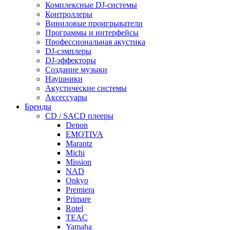
Комплексные DJ-системы
Контроллеры
Виниловые проигрыватели
Программы и интерфейсы
Профессиональная акустика
DJ-сэмплеры
DJ-эффекторы
Создание музыки
Наушники
Акустические системы
Аксессуары
Бренды
CD / SACD плееры
Denon
EMOTIVA
Marantz
Michi
Mission
NAD
Onkyo
Premiera
Primare
Rotel
TEAC
Yamaha