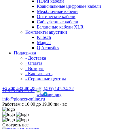
HDMI кабели
Коаксиальные цифровые кабели
Межблочные кабели
Оптические кабели
Сабвуферные кабели
Балансные кабели XLR
Комплекты акустики
Klipsch
Magnat
Q Acoustics
Поддержка
- Доставка
- Оплата
- Возврат
- Как заказать
- Сервисные центры
+7 800 533-90-25 +7, (495) 145-34-22
+7 925 248 33 35
info@pioneer-online.ru
Работаем с 10.00 до 19.00 пн - вс
Смотреть все