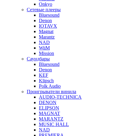
Onkyo
Сетевые плееры
Bluesound
Denon
IOTAVX
Magnat
Marantz
NAD
WiiM
Mission
Саундбары
Bluesound
Denon
KEF
Klipsch
Polk Audio
Проигрыватели винила
AUDIO-TECHNICA
DENON
ELIPSON
MAGNAT
MARANTZ
MUSIC HALL
NAD
PREMIERA