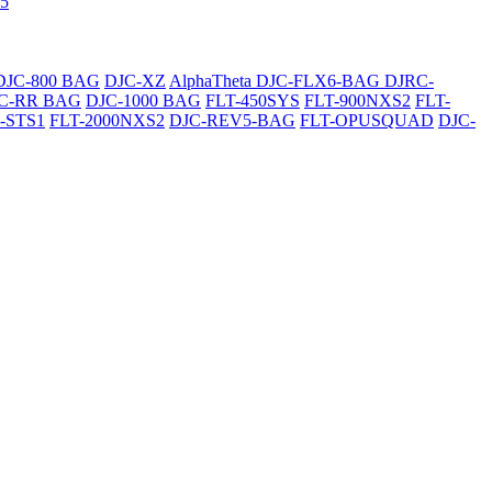
5
DJC-800 BAG
DJC-XZ
AlphaTheta DJC-FLX6-BAG
DJRC-
C-RR BAG
DJC-1000 BAG
FLT-450SYS
FLT-900NXS2
FLT-
-STS1
FLT-2000NXS2
DJC-REV5-BAG
FLT-OPUSQUAD
DJC-