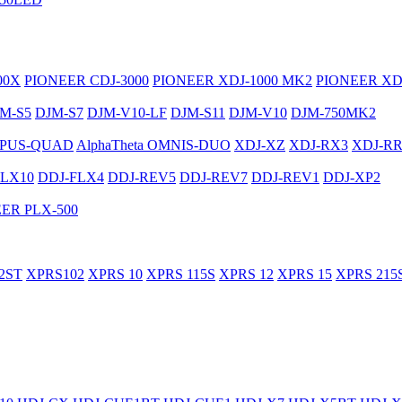
00X
PIONEER CDJ-3000
PIONEER XDJ-1000 MK2
PIONEER XD
M-S5
DJM-S7
DJM-V10-LF
DJM-S11
DJM-V10
DJM-750MK2
PUS-QUAD
AlphaTheta OMNIS-DUO
XDJ-XZ
XDJ-RX3
XDJ-R
FLX10
DDJ-FLX4
DDJ-REV5
DDJ-REV7
DDJ-REV1
DDJ-XP2
ER PLX-500
2ST
XPRS102
XPRS 10
XPRS 115S
XPRS 12
XPRS 15
XPRS 215