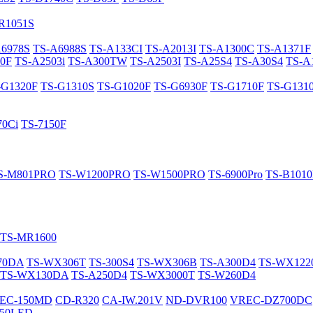
R1051S
A6978S
TS-A6988S
TS-A133CI
TS-A2013I
TS-A1300C
TS-A1371F
0F
TS-A2503i
TS-A300TW
TS-A2503I
TS-A25S4
TS-A30S4
TS-A
-G1320F
TS-G1310S
TS-G1020F
TS-G6930F
TS-G1710F
TS-G131
70Ci
TS-7150F
S-M801PRO
TS-W1200PRO
TS-W1500PRO
TS-6900Pro
TS-B101
TS-MR1600
70DA
TS-WX306T
TS-300S4
TS-WX306B
TS-A300D4
TS-WX12
TS-WX130DA
TS-A250D4
TS-WX3000T
TS-W260D4
EC-150MD
CD-R320
CA-IW.201V
ND-DVR100
VREC-DZ700DC
50LED