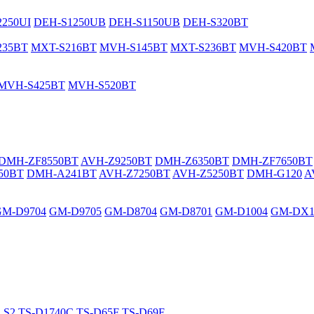
250UI
DEH-S1250UB
DEH-S1150UB
DEH-S320BT
235BT
MXT-S216BT
MVH-S145BT
MXT-S236BT
MVH-S420BT
MVH-S425BT
MVH-S520BT
DMH-ZF8550BT
AVH-Z9250BT
DMH-Z6350BT
DMH-ZF7650BT
50BT
DMH-A241BT
AVH-Z7250BT
AVH-Z5250BT
DMH-G120
A
GM-D9704
GM-D9705
GM-D8704
GM-D8701
GM-D1004
GM-DX1
LS2
TS-D1740C
TS-D65F
TS-D69F