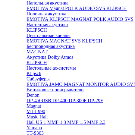
Напольная акустика
EMOTIVA
Magnat
POLK AUDIO
SVS
KLIPSCH
Полочная акустика
EMOTIVA
KLIPSCH
MAGNAT
POLK AUDIO
SVS
Настенная акустика
KLIPSCH
Центральные каналы
EMOTIVA
MAGNAT
SVS
KLIPSCH
Беспроводная акустика
MAGNAT
Акустика Dolby Atmos
KLIPSCH
Настольные ас-системы
Klipsch
Сабвуферы
EMOTIVA
JAMO
MAGNAT
MONITOR AUDIO
SV
Виниловые проигрыватели
Denon
DP-450USB
DP-400
DP-300F
DP-29F
Magnat
MTT 990
Music Hall
Hall US-1
MMF-1.3
MMF-1.5
MMF 2.3
Yamaha
TT-S303