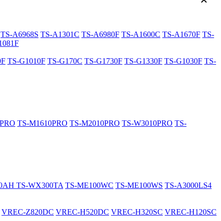
✕
TS-A6968S
TS-A1301C
TS-A6980F
TS-A1600C
TS-A1670F
TS-
1081F
0F
TS-G1010F
TS-G170C
TS-G1730F
TS-G1330F
TS-G1030F
TS-
0PRO
TS-M1610PRO
TS-M2010PRO
TS-W3010PRO
TS-
20AH
TS-WX300TA
TS-ME100WC
TS-ME100WS
TS-A3000LS4
VREC-Z820DC
VREC-H520DC
VREC-H320SC
VREC-H120SC