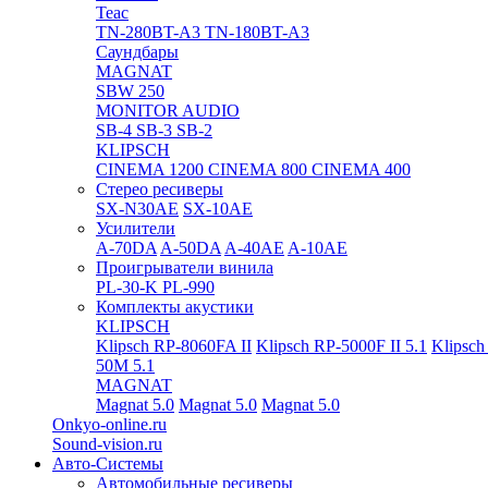
Teac
TN-280BT-A3
TN-180BT-A3
Саундбары
MAGNAT
SBW 250
MONITOR AUDIO
SB-4
SB-3
SB-2
KLIPSCH
CINEMA 1200
CINEMA 800
CINEMA 400
Стерео ресиверы
SX-N30AE
SX-10AE
Усилители
A-70DA
A-50DA
A-40AE
A-10AE
Проигрыватели винила
PL-30-K
PL-990
Комплекты акустики
KLIPSCH
Klipsch RP-8060FA II
Klipsch RP-5000F II 5.1
Klipsch
50M 5.1
MAGNAT
Magnat 5.0
Magnat 5.0
Magnat 5.0
Onkyo-online.ru
Sound-vision.ru
Авто-Системы
Автомобильные ресиверы