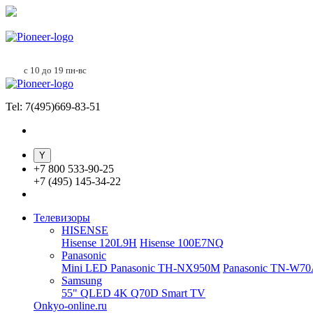
с 10 до 19 пн-вс
Tel: 7(495)669-83-51
+
7 800 533-90-25
+
7 (495) 145-34-22
Телевизоры
HISENSE
Hisense 120L9H
Hisense 100E7NQ
Panasonic
Mini LED Panasonic TH-NX950M
Panasonic TN-W7
Samsung
55" QLED 4K Q70D Smart TV
Onkyo-online.ru