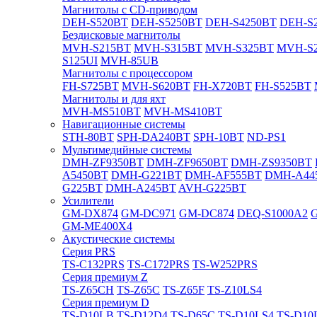
Магнитолы с CD-приводом
DEH-S520BT
DEH-S5250BT
DEH-S4250BT
DEH-S2
Бездисковые магнитолы
MVH-S215BT
MVH-S315BT
MVH-S325BT
MVH-S
S125UI
MVH-85UB
Магнитолы с процессором
FH-S725BT
MVH-S620BT
FH-X720BT
FH-S525BT
Магнитолы и для яхт
MVH-MS510BT
MVH-MS410BT
Навигационные системы
STH-80BT
SPH-DA240BT
SPH-10BT
ND-PS1
Мультимедийные системы
DMH-ZF9350BT
DMH-ZF9650BT
DMH-ZS9350BT
A5450BT
DMH-G221BT
DMH-AF555BT
DMH-A44
G225BT
DMH-A245BT
AVH-G225BT
Усилители
GM-DX874
GM-DC971
GM-DC874
DEQ-S1000A2
GM-ME400X4
Акустические системы
Cерия PRS
TS-C132PRS
TS-C172PRS
TS-W252PRS
Cерия премиум Z
TS-Z65CH
TS-Z65C
TS-Z65F
TS-Z10LS4
Cерия премиум D
TS-D10LB
TS-D12D4
TS-D65C
TS-D10LS4
TS-D10