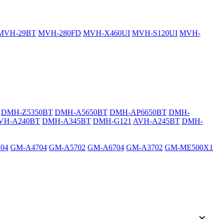
MVH-29BT
MVH-280FD
MVH-X460UI
MVH-S120UI
MVH-
DMH-Z5350BT
DMH-A5650BT
DMH-AP6650BT
DMH-
VH-A240BT
DMH-A345BT
DMH-G121
AVH-A245BT
DMH-
04
GM-A4704
GM-A5702
GM-A6704
GM-A3702
GM-ME500X1