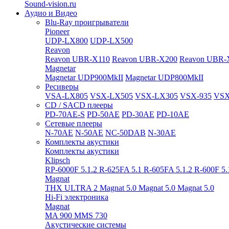
Sound-vision.ru
Аудио и Видео
Blu-Ray проигрыватели
Pioneer
UDP-LX800
UDP-LX500
Reavon
Reavon UBR-X110
Reavon UBR-X200
Reavon UBR-
Magnetar
Magnetar UDP900MkII
Magnetar UDP800MkII
Ресиверы
VSA-LX805
VSX-LX505
VSX-LX305
VSX-935
VSX
CD / SACD плееры
PD-70AE-S
PD-50AE
PD-30AE
PD-10AE
Сетевые плееры
N-70AE
N-50AE
NC-50DAB
N-30AE
Комплекты акустики
Комплекты акустики
Klipsch
RP-6000F 5.1.2
R-625FA 5.1
R-605FA 5.1.2
R-600F 5
Magnat
THX ULTRA 2
Magnat 5.0
Magnat 5.0
Magnat 5.0
Hi-Fi электроника
Magnat
MA 900
MMS 730
Акустические системы