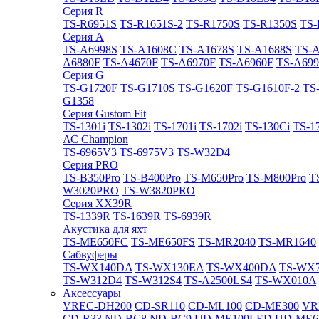
Cерия R
TS-R6951S
TS-R1651S-2
TS-R1750S
TS-R1350S
TS-
Cерия A
TS-A6998S
TS-A1608C
TS-A1678S
TS-A1688S
TS-
A6880F
TS-A4670F
TS-A6970F
TS-A6960F
TS-A699
Cерия G
TS-G1720F
TS-G1710S
TS-G1620F
TS-G1610F-2
TS
G1358
Cерия Gustom Fit
TS-1301i
TS-1302i
TS-1701i
TS-1702i
TS-130Ci
TS-1
АС Champion
TS-6965V3
TS-6975V3
TS-W32D4
Cерия PRO
TS-B350Pro
TS-B400Pro
TS-M650Pro
TS-M800Pro
T
W3020PRO
TS-W3820PRO
Cерия XX39R
TS-1339R
TS-1639R
TS-6939R
Акустика для яхт
TS-ME650FC
TS-ME650FS
TS-MR2040
TS-MR1640
Сабвуферы
TS-WX140DA
TS-WX130EA
TS-WX400DA
TS-WX
TS-W312D4
TS-W312S4
TS-A2500LS4
TS-WX010A
Аксессуары
VREC-DH200
CD-SR110
CD-ML100
CD-ME300
VR
CD-R33
ND-BC8
ND-BC9
UD-ME100LED
UD-ME6