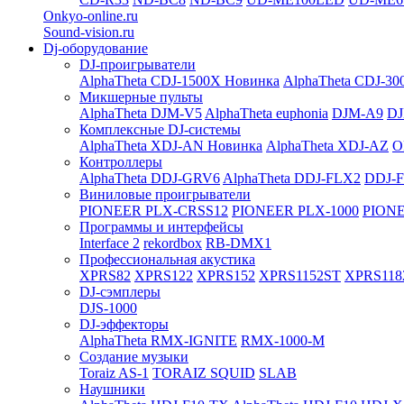
Onkyo-online.ru
Sound-vision.ru
Dj-оборудование
DJ-проигрыватели
AlphaTheta CDJ-1500X
Новинка
AlphaTheta CDJ-30
Микшерные пульты
AlphaTheta DJM-V5
AlphaTheta euphonia
DJM-A9
DJ
Комплексные DJ-системы
AlphaTheta XDJ-AN
Новинка
AlphaTheta XDJ-AZ
O
Контроллеры
AlphaTheta DDJ-GRV6
AlphaTheta DDJ-FLX2
DDJ-
Виниловые проигрыватели
PIONEER PLX-CRSS12
PIONEER PLX-1000
PIONE
Программы и интерфейсы
Interface 2
rekordbox
RB-DMX1
Профессиональная акустика
XPRS82
XPRS122
XPRS152
XPRS1152ST
XPRS118
DJ-сэмплеры
DJS-1000
DJ-эффекторы
AlphaTheta RMX-IGNITE
RMX-1000-M
Создание музыки
Toraiz AS-1
TORAIZ SQUID
SLAB
Наушники