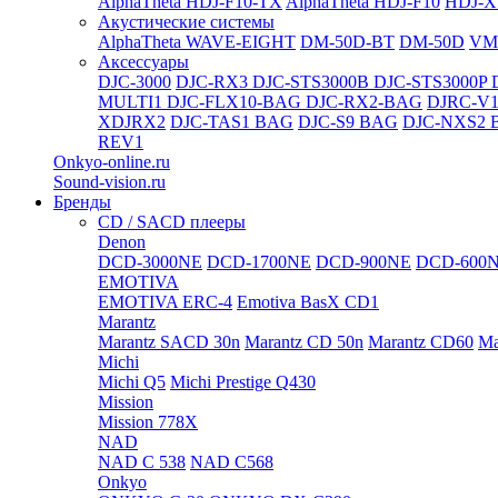
AlphaTheta HDJ-F10-TX
AlphaTheta HDJ-F10
HDJ-X
Акустические системы
AlphaTheta WAVE-EIGHT
DM-50D-BT
DM-50D
VM
Аксессуары
DJC-3000
DJC-RX3
DJC-STS3000B
DJC-STS3000P
MULTI1
DJC-FLX10-BAG
DJC-RX2-BAG
DJRC-V1
XDJRX2
DJC-TAS1 BAG
DJC-S9 BAG
DJC-NXS2 
REV1
Onkyo-online.ru
Sound-vision.ru
Бренды
CD / SACD плееры
Denon
DCD-3000NE
DCD-1700NE
DCD-900NE
DCD-600
EMOTIVA
EMOTIVA ERC-4
Emotiva BasX CD1
Marantz
Marantz SACD 30n
Marantz CD 50n
Marantz CD60
Ma
Michi
Michi Q5
Michi Prestige Q430
Mission
Mission 778X
NAD
NAD C 538
NAD C568
Onkyo