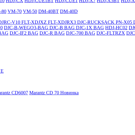
10
HDJ-CX
HDJ-CUE1BT
HDJ-CUE1
HDJ-X7
HDJ-X5BT
HDJ-X
-80
VM-70
VM-50
DM-40BT
DM-40D
DJRC-V10
FLT-XDJXZ
FLT-XDJRX3
DJC-RUCKSACK
PN-X05
0
DJC-B-WEGO3-BAG
DJC-B BAG
DJC-1X BAG
HDJ-HC02
DJ
BAG
DJC-IF2 BAG
DJC-R BAG
DJC-700 BAG
DJC-FLTRZX
DJC
NE
rantz CD6007
Marantz CD 70
Новинка