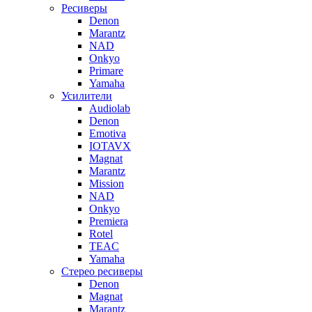
Ресиверы
Denon
Marantz
NAD
Onkyo
Primare
Yamaha
Усилители
Audiolab
Denon
Emotiva
IOTAVX
Magnat
Marantz
Mission
NAD
Onkyo
Premiera
Rotel
TEAC
Yamaha
Стерео ресиверы
Denon
Magnat
Marantz