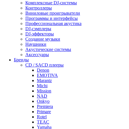
Комплексные DJ-системы
Контроллеры
Виниловые проигрыватели
Программы и интерфейсы
Профессиональная акустика
DJ-сэмплеры
DJ-эффекторы
Создание музыки
Наушники
Акустические системы
Аксессуары
Бренды
CD / SACD плееры
Denon
EMOTIVA
Marantz
Michi
Mission
NAD
Onkyo
Premiera
Primare
Rotel
TEAC
Yamaha