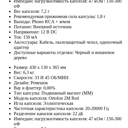
Импеданс нагрузки/емкость капсюля: 47 кОм / 150-300
пФ
Вес капсюля: 7,2 г
Рекомендуемая прижимная сила капсулы: 1,8 г
Выходы: Phono RCA + земля
Питание: Внешний источник
Напряжение: 12 В DC
Ток: 150 мА
Аксессуары: Кабель, пылезащитный чехол, одиночный
адаптер
Доступные варианты отделки: Черный и вишневое
дерево
Размер: 430 x 130 x 365 мм
Вес: 6,3 кг
Скорости: 33 И 45 ОБ/МИН
Дизайн: Ремешок
Вау и флаттер: 0,06%
Тип капсулы: Подвижный магнит (MM)
Модель капсюля: Ortofon 2M Red
Игла капсюля: Эллиптическая
Частотная характеристика капсюля: 20-20000 Гц
Разделение каналов капсюля: 22 дБ
Импеданс нагрузки/емкость капсюля: 47 кОм / 150-300
пФ