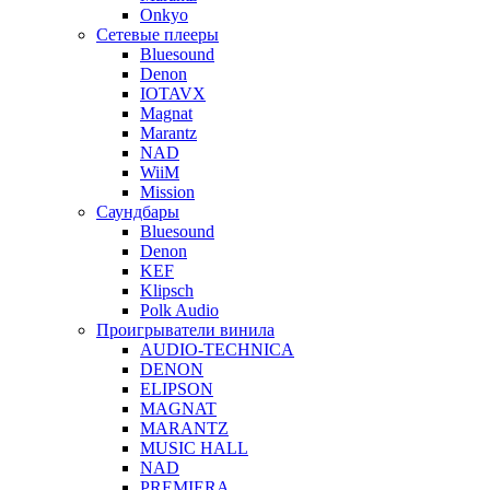
Onkyo
Сетевые плееры
Bluesound
Denon
IOTAVX
Magnat
Marantz
NAD
WiiM
Mission
Саундбары
Bluesound
Denon
KEF
Klipsch
Polk Audio
Проигрыватели винила
AUDIO-TECHNICA
DENON
ELIPSON
MAGNAT
MARANTZ
MUSIC HALL
NAD
PREMIERA