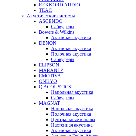
REKKORD AUDIO
TEAC
Акустические системы
ASCENDO
Сабвуферы
Bowers & Wilkins
Активная акустика
DENON
Активная акустика
Полочная акустика
Сабвуферы
ELIPSON
MARANTZ
EMOTIVA
ONKYO
Q ACOUSTICS
Напольная акустика
Сабвуферы
MAGNAT
Напольная акустика
Полочная акустика
Центральные каналы
Настенная акустика
Активная акустика
Акустика Dolby Atmos