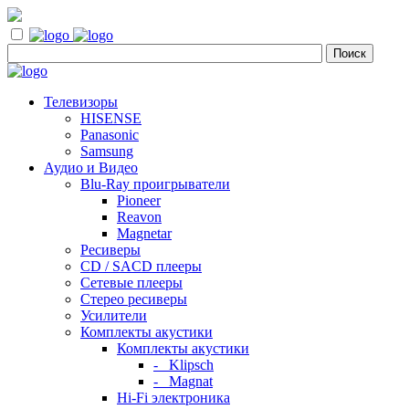
Телевизоры
HISENSE
Panasonic
Samsung
Аудио и Видео
Blu-Ray проигрыватели
Pioneer
Reavon
Magnetar
Ресиверы
CD / SACD плееры
Сетевые плееры
Стерео ресиверы
Усилители
Комплекты акустики
Комплекты акустики
- Klipsch
- Magnat
Hi-Fi электроника