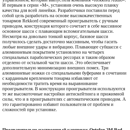
И первым в серии «M», установив очень высокую планку
качества для всей линейки. Разработчики поставили перед
собой цель разработать на основе высококачественных
тонармов Rekkord современный проигрыватель с ручным
приводом, конструкция которого сочетает в себе массивное
основное шасси с плавающим вспомогательным шасси.
Несмотря на довольно тонкий корпус, базовое шасси
получилось сделать достаточно массивным, чтобы гасить
любые внешние удары и вибрацию. Плавающее субшасси с
алюминиевым покрытием установлено на четырех
специальных параболических рессорах и таким образом
отделено от остальной части шасси. Это обеспечивает
дополнительную минимизацию внешних помех. Три
алюминиевые ножки со специальными буферами в сочетании
с карданным креплением тонарма избавляют от
необходимости тратить время на выравнивание
проигрывателя. В конструкции проигрывателя используются
те же высокоточные настройки антискейтинга и прижимной
силы, что и в проигрывателях с автоматическим приводом. А
это гарантированно избавит пользователя от проблем и
сложностей при установке.
Предварительно настроенный картридж Ortofon 2M Red