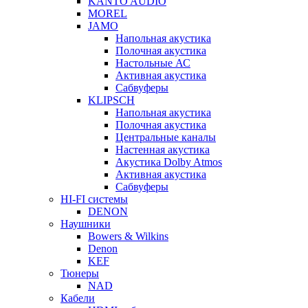
KANTO AUDIO
MOREL
JAMO
Напольная акустика
Полочная акустика
Настольные АС
Активная акустика
Сабвуферы
KLIPSCH
Напольная акустика
Полочная акустика
Центральные каналы
Настенная акустика
Акустика Dolby Atmos
Активная акустика
Сабвуферы
HI-FI системы
DENON
Наушники
Bowers & Wilkins
Denon
KEF
Тюнеры
NAD
Кабели