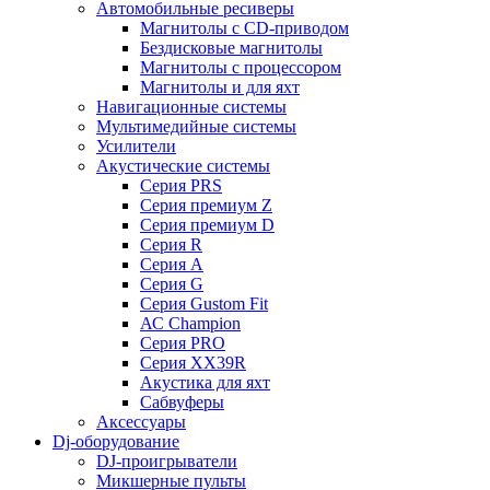
Автомобильные ресиверы
Магнитолы с CD-приводом
Бездисковые магнитолы
Магнитолы с процессором
Магнитолы и для яхт
Навигационные системы
Мультимедийные системы
Усилители
Акустические системы
Cерия PRS
Cерия премиум Z
Cерия премиум D
Cерия R
Cерия A
Cерия G
Cерия Gustom Fit
АС Champion
Cерия PRO
Cерия XX39R
Акустика для яхт
Сабвуферы
Аксессуары
Dj-оборудование
DJ-проигрыватели
Микшерные пульты