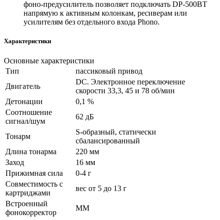
фоно‑предусилитель позволяет подключать DP‑500BT
напрямую к активным колонкам, ресиверам или
усилителям без отдельного входа Phono.
Характеристики
Основные характеристики
Тип
пассиковый привод
DC. Электронное переключение
Двигатель
скорости 33,3, 45 и 78 об/мин
Детонации
0,1 %
Соотношение
62 дБ
сигнал/шум
S-образный, статически
Тонарм
сбалансированный
Длина тонарма
220 мм
Заход
16 мм
Прижимная сила
0-4 г
Совместимость с
вес от 5 до 13 г
картриджами
Встроенный
MM
фонокорректор