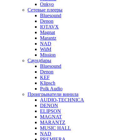
Onkyo
Сетевые плееры
Bluesound
Denon
IOTAVX
Magnat
Marantz
NAD
WiiM
Mission
Саундбары
Bluesound
Denon
KEF
Klipsch
Polk Audio
Проигрыватели винила
AUDIO-TECHNICA
DENON
ELIPSON
MAGNAT
MARANTZ
MUSIC HALL
NAD
PREMIERA