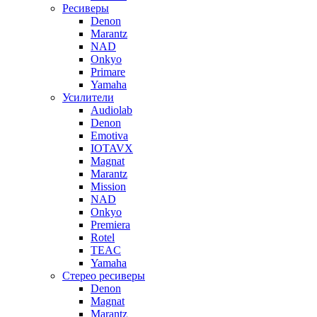
Ресиверы
Denon
Marantz
NAD
Onkyo
Primare
Yamaha
Усилители
Audiolab
Denon
Emotiva
IOTAVX
Magnat
Marantz
Mission
NAD
Onkyo
Premiera
Rotel
TEAC
Yamaha
Стерео ресиверы
Denon
Magnat
Marantz