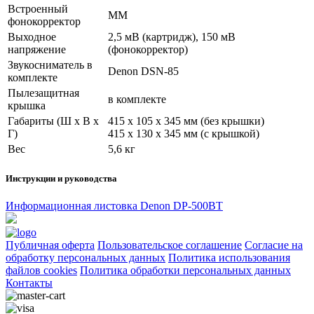
Встроенный
MM
фонокорректор
Выходное
2,5 мВ (картридж), 150 мВ
напряжение
(фонокорректор)
Звукосниматель в
Denon DSN-85
комплекте
Пылезащитная
в комплекте
крышка
Габариты (Ш х В х
415 х 105 х 345 мм (без крышки)
Г)
415 х 130 х 345 мм (с крышкой)
Вес
5,6 кг
Инструкции и руководства
Информационная листовка Denon DP-500BT
Публичная оферта
Пользовательское соглашение
Согласие на
обработку персональных данных
Политика использования
файлов cookies
Политика обработки персональных данных
Контакты