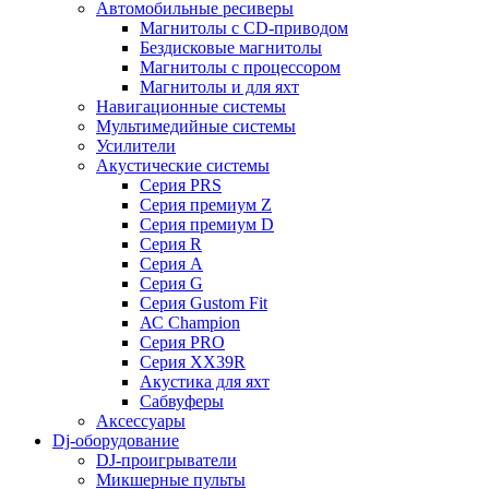
Автомобильные ресиверы
Магнитолы с CD-приводом
Бездисковые магнитолы
Магнитолы с процессором
Магнитолы и для яхт
Навигационные системы
Мультимедийные системы
Усилители
Акустические системы
Cерия PRS
Cерия премиум Z
Cерия премиум D
Cерия R
Cерия A
Cерия G
Cерия Gustom Fit
АС Champion
Cерия PRO
Cерия XX39R
Акустика для яхт
Сабвуферы
Аксессуары
Dj-оборудование
DJ-проигрыватели
Микшерные пульты