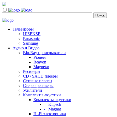
Телевизоры
HISENSE
Panasonic
Samsung
Аудио и Видео
Blu-Ray проигрыватели
Pioneer
Reavon
Magnetar
Ресиверы
CD / SACD плееры
Сетевые плееры
Стерео ресиверы
Усилители
Комплекты акустики
Комплекты акустики
- Klipsch
- Magnat
Hi-Fi электроника