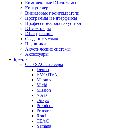
Комплексные DJ-системы
Контроллеры
Виниловые проигрыватели
Программы и интерфейсы
Профессиональная акустика
DJ-сэмплеры
DJ-эффекторы
Создание музыки
Наушники
Акустические системы
Аксессуары
Бренды
CD / SACD плееры
Denon
EMOTIVA
Marantz
Michi
Mission
NAD
Onkyo
Premiera
Primare
Rotel
TEAC
Yamaha