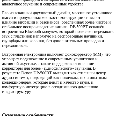
аналоговое звучание и современные удобства.
Его изысканный двухцветный дизайн, массивное устойчивое
шасси и продуманная жесткость конструкции снижают
влияние вибраций и резонансов, обеспечивая более чистое и
стабильное воспроизведение винила. DP‑500BT оснащён
встроенным Bluetooth‑модулем, который позволяет передавать
звук с пластинок напрямую на беспроводные наушники,
саундбары или колонки, без дополнительных проводов и
переходников.
Встроенная электроника включает фонокорректор (MM), что
упрощает подключение к современным усилителям и
активной акустике, а также поддерживает внешние
корректоры для более «аудиофильского» звучания. В
результате Denon DP‑500BT выглядит как стильный центр
аудио‑системы, подходящий как новичкам, так и опытным
коллекционерам, которые ценят и качество звука, и
комфортную интеграцию в сегодняшнюю домашнюю
инфраструктуру.
Основные особенности