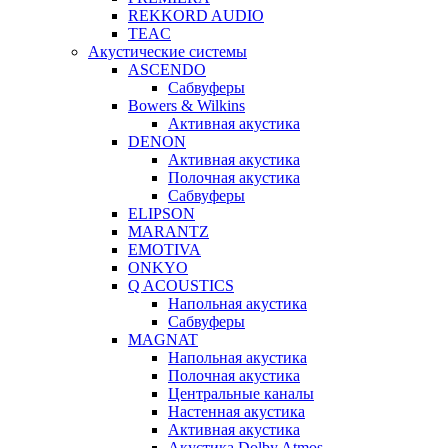
REKKORD AUDIO
TEAC
Акустические системы
ASCENDO
Сабвуферы
Bowers & Wilkins
Активная акустика
DENON
Активная акустика
Полочная акустика
Сабвуферы
ELIPSON
MARANTZ
EMOTIVA
ONKYO
Q ACOUSTICS
Напольная акустика
Сабвуферы
MAGNAT
Напольная акустика
Полочная акустика
Центральные каналы
Настенная акустика
Активная акустика
Акустика Dolby Atmos