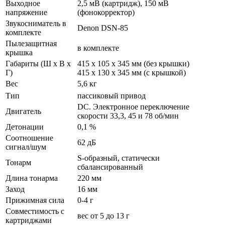
Выходное
2,5 мВ (картридж), 150 мВ
напряжение
(фонокорректор)
Звукосниматель в
Denon DSN-85
комплекте
Пылезащитная
в комплекте
крышка
Габариты (Ш х В х
415 х 105 х 345 мм (без крышки)
Г)
415 х 130 х 345 мм (с крышкой)
Вес
5,6 кг
Тип
пассиковый привод
DC. Электронное переключение
Двигатель
скорости 33,3, 45 и 78 об/мин
Детонации
0,1 %
Соотношение
62 дБ
сигнал/шум
S-образный, статически
Тонарм
сбалансированный
Длина тонарма
220 мм
Заход
16 мм
Прижимная сила
0-4 г
Совместимость с
вес от 5 до 13 г
картриджами