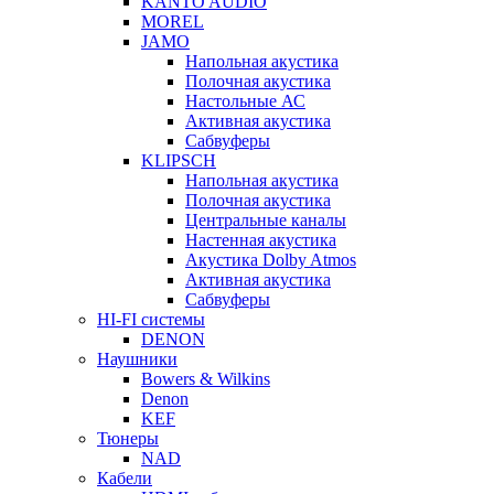
KANTO AUDIO
MOREL
JAMO
Напольная акустика
Полочная акустика
Настольные АС
Активная акустика
Сабвуферы
KLIPSCH
Напольная акустика
Полочная акустика
Центральные каналы
Настенная акустика
Акустика Dolby Atmos
Активная акустика
Сабвуферы
HI-FI системы
DENON
Наушники
Bowers & Wilkins
Denon
KEF
Тюнеры
NAD
Кабели