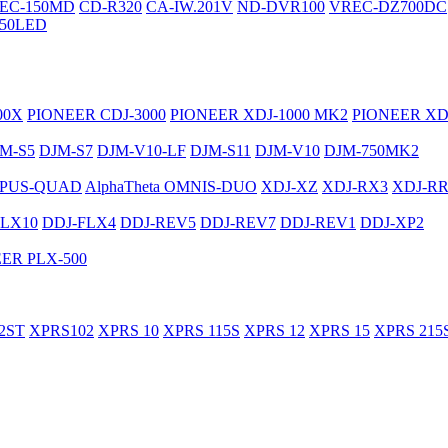
EC-150MD
CD-R320
CA-IW.201V
ND-DVR100
VREC-DZ700DC
50LED
00X
PIONEER CDJ-3000
PIONEER XDJ-1000 MK2
PIONEER XD
M-S5
DJM-S7
DJM-V10-LF
DJM-S11
DJM-V10
DJM-750MK2
PUS-QUAD
AlphaTheta OMNIS-DUO
XDJ-XZ
XDJ-RX3
XDJ-R
FLX10
DDJ-FLX4
DDJ-REV5
DDJ-REV7
DDJ-REV1
DDJ-XP2
ER PLX-500
2ST
XPRS102
XPRS 10
XPRS 115S
XPRS 12
XPRS 15
XPRS 215