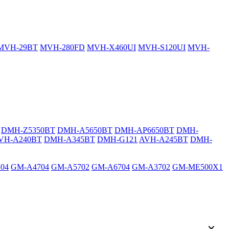
MVH-29BT
MVH-280FD
MVH-X460UI
MVH-S120UI
MVH-
DMH-Z5350BT
DMH-A5650BT
DMH-AP6650BT
DMH-
VH-A240BT
DMH-A345BT
DMH-G121
AVH-A245BT
DMH-
04
GM-A4704
GM-A5702
GM-A6704
GM-A3702
GM-ME500X1