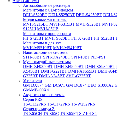
Авто-Системы
Автомобильные ресиверы
Магнитолы с CD-приводом
DEH-S520BT
DEH-S5250BT
DEH-S4250BT
DEH-S2
Бездисковые магнитолы
MVH-S215BT
MVH-S315BT
MVH-S325BT
MVH-S
S125UI
MVH-85UB
Магнитолы с процессором
FH-S725BT
MVH-S620BT
FH-X720BT
FH-S525BT
Магнитолы и для яхт
MVH-MS510BT
MVH-MS410BT
Навигационные системы
STH-80BT
SPH-DA240BT
SPH-10BT
ND-PS1
Мультимедийные системы
DMH-ZF9350BT
DMH-ZF9650BT
DMH-ZS9350BT
A5450BT
DMH-G221BT
DMH-AF555BT
DMH-A44
G225BT
DMH-A245BT
AVH-G225BT
Усилители
GM-DX874
GM-DC971
GM-DC874
DEQ-S1000A2
GM-ME400X4
Акустические системы
Cерия PRS
TS-C132PRS
TS-C172PRS
TS-W252PRS
Cерия премиум Z
TS-Z65CH
TS-Z65C
TS-Z65F
TS-Z10LS4