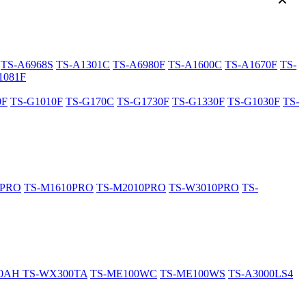
✕
TS-A6968S
TS-A1301C
TS-A6980F
TS-A1600C
TS-A1670F
TS-
1081F
0F
TS-G1010F
TS-G170C
TS-G1730F
TS-G1330F
TS-G1030F
TS-
0PRO
TS-M1610PRO
TS-M2010PRO
TS-W3010PRO
TS-
20AH
TS-WX300TA
TS-ME100WC
TS-ME100WS
TS-A3000LS4