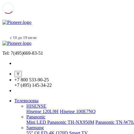
с 10 до 19 пн-вс
Tel: 7(495)669-83-51
+
7 800 533-90-25
+
7 (495) 145-34-22
Телевизоры
HISENSE
Hisense 120L9H
Hisense 100E7NQ
Panasonic
Mini LED Panasonic TH-NX950M
Panasonic TN-W7
Samsung
55" QLED 4K Q70D Smart TV