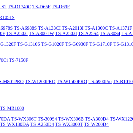
LS2
TS-D1740C
TS-D65F
TS-D69F
R1051S
A6978S
TS-A6988S
TS-A133CI
TS-A2013I
TS-A1300C
TS-A1371F
0F
TS-A2503i
TS-A300TW
TS-A2503I
TS-A25S4
TS-A30S4
TS-A
-G1320F
TS-G1310S
TS-G1020F
TS-G6930F
TS-G1710F
TS-G131
70Ci
TS-7150F
S-M801PRO
TS-W1200PRO
TS-W1500PRO
TS-6900Pro
TS-B101
TS-MR1600
70DA
TS-WX306T
TS-300S4
TS-WX306B
TS-A300D4
TS-WX12
TS-WX130DA
TS-A250D4
TS-WX3000T
TS-W260D4