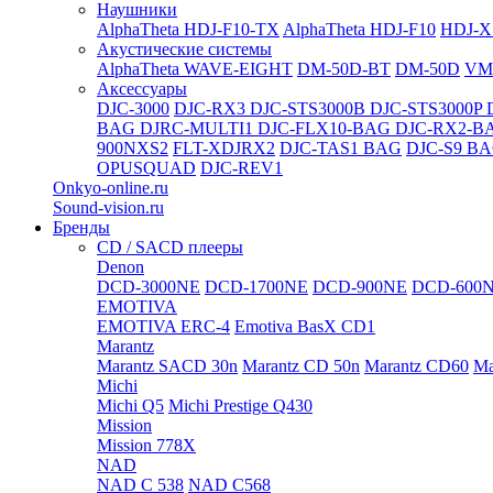
Наушники
AlphaTheta HDJ-F10-TX
AlphaTheta HDJ-F10
HDJ-X
Акустические системы
AlphaTheta WAVE-EIGHT
DM-50D-BT
DM-50D
VM
Аксессуары
DJC-3000
DJC-RX3
DJC-STS3000B
DJC-STS3000P
BAG
DJRC-MULTI1
DJC-FLX10-BAG
DJC-RX2-B
900NXS2
FLT-XDJRX2
DJC-TAS1 BAG
DJC-S9 B
OPUSQUAD
DJC-REV1
Onkyo-online.ru
Sound-vision.ru
Бренды
CD / SACD плееры
Denon
DCD-3000NE
DCD-1700NE
DCD-900NE
DCD-600
EMOTIVA
EMOTIVA ERC-4
Emotiva BasX CD1
Marantz
Marantz SACD 30n
Marantz CD 50n
Marantz CD60
Ma
Michi
Michi Q5
Michi Prestige Q430
Mission
Mission 778X
NAD
NAD C 538
NAD C568