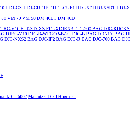
10
HDJ-CX
HDJ-CUE1BT
HDJ-CUE1
HDJ-X7
HDJ-X5BT
HDJ-X
-80
VM-70
VM-50
DM-40BT
DM-40D
DJRC-V10
FLT-XDJXZ
FLT-XDJRX3
DJC-200 BAG
DJC-RUCK
AG
DJRC-V10
DJC-B-WEGO3-BAG
DJC-B BAG
DJC-1X BAG
H
AG
DJC-NXS2 BAG
DJC-IF2 BAG
DJC-R BAG
DJC-700 BAG
DJ
NE
rantz CD6007
Marantz CD 70
Новинка