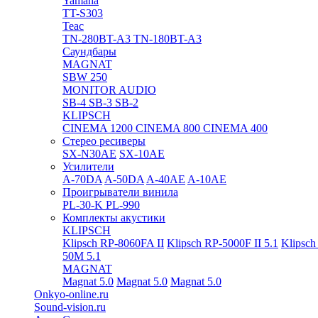
Yamaha
TT-S303
Teac
TN-280BT-A3
TN-180BT-A3
Саундбары
MAGNAT
SBW 250
MONITOR AUDIO
SB-4
SB-3
SB-2
KLIPSCH
CINEMA 1200
CINEMA 800
CINEMA 400
Стерео ресиверы
SX-N30AE
SX-10AE
Усилители
A-70DA
A-50DA
A-40AE
A-10AE
Проигрыватели винила
PL-30-K
PL-990
Комплекты акустики
KLIPSCH
Klipsch RP-8060FA II
Klipsch RP-5000F II 5.1
Klipsch
50M 5.1
MAGNAT
Magnat 5.0
Magnat 5.0
Magnat 5.0
Onkyo-online.ru
Sound-vision.ru