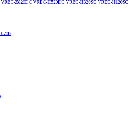
VREC-Z820DC
VREC-H520DC
VREC-H320SC
VREC-H120SC
J-700
R
S