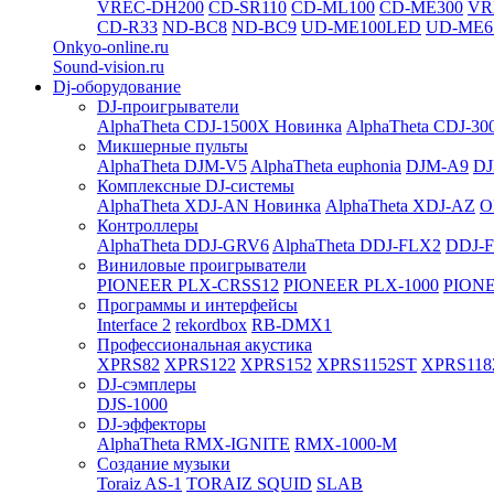
VREC-DH200
CD-SR110
CD-ML100
CD-ME300
VR
CD-R33
ND-BC8
ND-BC9
UD-ME100LED
UD-ME6
Onkyo-online.ru
Sound-vision.ru
Dj-оборудование
DJ-проигрыватели
AlphaTheta CDJ-1500X
Новинка
AlphaTheta CDJ-30
Микшерные пульты
AlphaTheta DJM-V5
AlphaTheta euphonia
DJM-A9
DJ
Комплексные DJ-системы
AlphaTheta XDJ-AN
Новинка
AlphaTheta XDJ-AZ
O
Контроллеры
AlphaTheta DDJ-GRV6
AlphaTheta DDJ-FLX2
DDJ-
Виниловые проигрыватели
PIONEER PLX-CRSS12
PIONEER PLX-1000
PIONE
Программы и интерфейсы
Interface 2
rekordbox
RB-DMX1
Профессиональная акустика
XPRS82
XPRS122
XPRS152
XPRS1152ST
XPRS118
DJ-сэмплеры
DJS-1000
DJ-эффекторы
AlphaTheta RMX-IGNITE
RMX-1000-M
Создание музыки
Toraiz AS-1
TORAIZ SQUID
SLAB