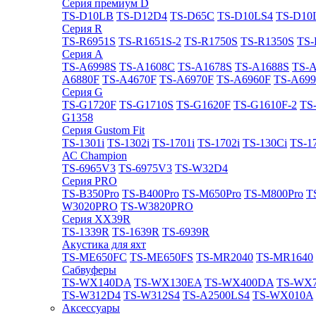
Cерия премиум D
TS-D10LB
TS-D12D4
TS-D65C
TS-D10LS4
TS-D10
Cерия R
TS-R6951S
TS-R1651S-2
TS-R1750S
TS-R1350S
TS-
Cерия A
TS-A6998S
TS-A1608C
TS-A1678S
TS-A1688S
TS-
A6880F
TS-A4670F
TS-A6970F
TS-A6960F
TS-A699
Cерия G
TS-G1720F
TS-G1710S
TS-G1620F
TS-G1610F-2
TS
G1358
Cерия Gustom Fit
TS-1301i
TS-1302i
TS-1701i
TS-1702i
TS-130Ci
TS-1
АС Champion
TS-6965V3
TS-6975V3
TS-W32D4
Cерия PRO
TS-B350Pro
TS-B400Pro
TS-M650Pro
TS-M800Pro
T
W3020PRO
TS-W3820PRO
Cерия XX39R
TS-1339R
TS-1639R
TS-6939R
Акустика для яхт
TS-ME650FC
TS-ME650FS
TS-MR2040
TS-MR1640
Сабвуферы
TS-WX140DA
TS-WX130EA
TS-WX400DA
TS-WX
TS-W312D4
TS-W312S4
TS-A2500LS4
TS-WX010A
Аксессуары