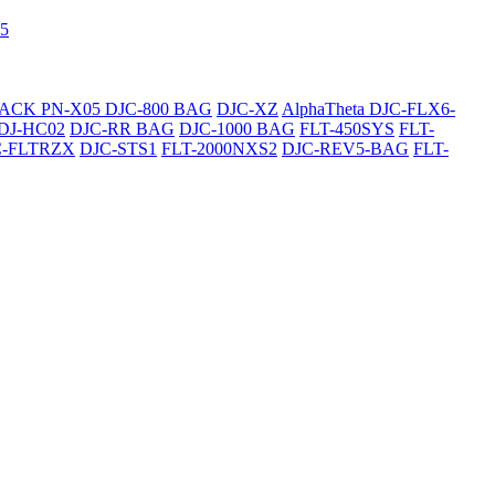
5
SACK
PN-X05
DJC-800 BAG
DJC-XZ
AlphaTheta DJC-FLX6-
DJ-HC02
DJC-RR BAG
DJC-1000 BAG
FLT-450SYS
FLT-
C-FLTRZX
DJC-STS1
FLT-2000NXS2
DJC-REV5-BAG
FLT-