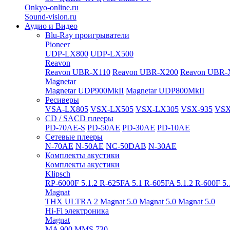
Onkyo-online.ru
Sound-vision.ru
Аудио и Видео
Blu-Ray проигрыватели
Pioneer
UDP-LX800
UDP-LX500
Reavon
Reavon UBR-X110
Reavon UBR-X200
Reavon UBR-
Magnetar
Magnetar UDP900MkII
Magnetar UDP800MkII
Ресиверы
VSA-LX805
VSX-LX505
VSX-LX305
VSX-935
VSX
CD / SACD плееры
PD-70AE-S
PD-50AE
PD-30AE
PD-10AE
Сетевые плееры
N-70AE
N-50AE
NC-50DAB
N-30AE
Комплекты акустики
Комплекты акустики
Klipsch
RP-6000F 5.1.2
R-625FA 5.1
R-605FA 5.1.2
R-600F 5
Magnat
THX ULTRA 2
Magnat 5.0
Magnat 5.0
Magnat 5.0
Hi-Fi электроника
Magnat
MA 900
MMS 730