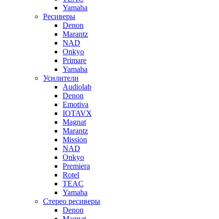
Yamaha
Ресиверы
Denon
Marantz
NAD
Onkyo
Primare
Yamaha
Усилители
Audiolab
Denon
Emotiva
IOTAVX
Magnat
Marantz
Mission
NAD
Onkyo
Premiera
Rotel
TEAC
Yamaha
Стерео ресиверы
Denon
Magnat