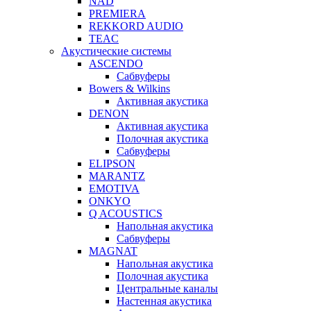
NAD
PREMIERA
REKKORD AUDIO
TEAC
Акустические системы
ASCENDO
Сабвуферы
Bowers & Wilkins
Активная акустика
DENON
Активная акустика
Полочная акустика
Сабвуферы
ELIPSON
MARANTZ
EMOTIVA
ONKYO
Q ACOUSTICS
Напольная акустика
Сабвуферы
MAGNAT
Напольная акустика
Полочная акустика
Центральные каналы
Настенная акустика