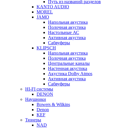
Путь из названий разделов
KANTO AUDIO
MOREL
JAMO
Напольная акустика
Полочная акустика
Настольные АС
Активная акустика
Сабвуферы
KLIPSCH
Напольная акустика
Полочная акустика
Центральные каналы
Настенная акустика
Акустика Dolby Atmos
Активная акустика
Сабвуферы
HI-FI системы
DENON
Наушники
Bowers & Wilkins
Denon
KEF
Тюнеры
NAD