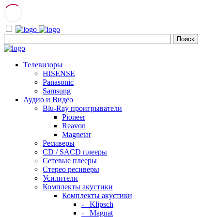
Телевизоры
HISENSE
Panasonic
Samsung
Аудио и Видео
Blu-Ray проигрыватели
Pioneer
Reavon
Magnetar
Ресиверы
CD / SACD плееры
Сетевые плееры
Стерео ресиверы
Усилители
Комплекты акустики
Комплекты акустики
- Klipsch
- Magnat