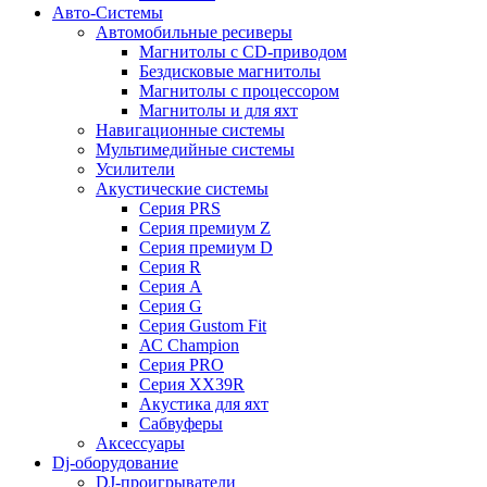
Авто-Системы
Автомобильные ресиверы
Магнитолы с CD-приводом
Бездисковые магнитолы
Магнитолы с процессором
Магнитолы и для яхт
Навигационные системы
Мультимедийные системы
Усилители
Акустические системы
Cерия PRS
Cерия премиум Z
Cерия премиум D
Cерия R
Cерия A
Cерия G
Cерия Gustom Fit
АС Champion
Cерия PRO
Cерия XX39R
Акустика для яхт
Сабвуферы
Аксессуары
Dj-оборудование
DJ-проигрыватели