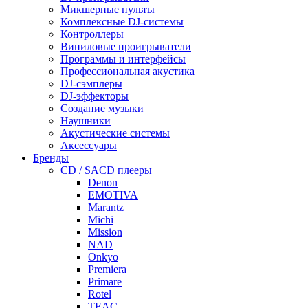
Микшерные пульты
Комплексные DJ-системы
Контроллеры
Виниловые проигрыватели
Программы и интерфейсы
Профессиональная акустика
DJ-сэмплеры
DJ-эффекторы
Создание музыки
Наушники
Акустические системы
Аксессуары
Бренды
CD / SACD плееры
Denon
EMOTIVA
Marantz
Michi
Mission
NAD
Onkyo
Premiera
Primare
Rotel
TEAC