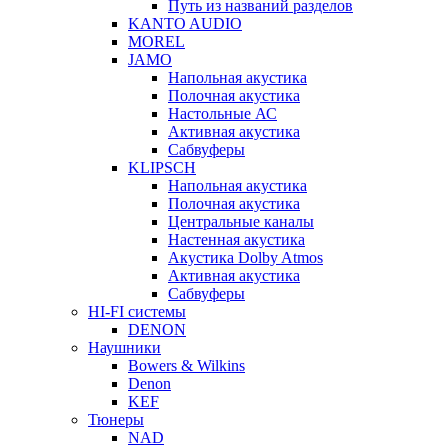
Путь из названий разделов
KANTO AUDIO
MOREL
JAMO
Напольная акустика
Полочная акустика
Настольные АС
Активная акустика
Сабвуферы
KLIPSCH
Напольная акустика
Полочная акустика
Центральные каналы
Настенная акустика
Акустика Dolby Atmos
Активная акустика
Сабвуферы
HI-FI системы
DENON
Наушники
Bowers & Wilkins
Denon
KEF
Тюнеры
NAD