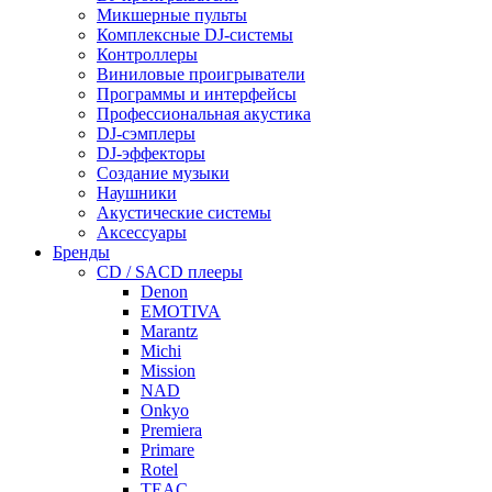
Микшерные пульты
Комплексные DJ-системы
Контроллеры
Виниловые проигрыватели
Программы и интерфейсы
Профессиональная акустика
DJ-сэмплеры
DJ-эффекторы
Создание музыки
Наушники
Акустические системы
Аксессуары
Бренды
CD / SACD плееры
Denon
EMOTIVA
Marantz
Michi
Mission
NAD
Onkyo
Premiera
Primare
Rotel
TEAC