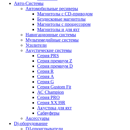
Авто-Системы
Автомобильные ресиверы
Магнитолы с CD-приводом
Бездисковые магнитолы
Магнитолы с процессором
Магнитолы и для яхт
Навигационные системы
Мультимедийные системы
Усилители
Акустические системы
Cерия PRS
Cерия премиум Z
Cерия премиум D
Cерия R
Cерия A
Cерия G
Cерия Gustom Fit
АС Champion
Cерия PRO
Cерия XX39R
Акустика для яхт
Сабвуферы
Аксессуары
Dj-оборудование
DJ-проигрыватели