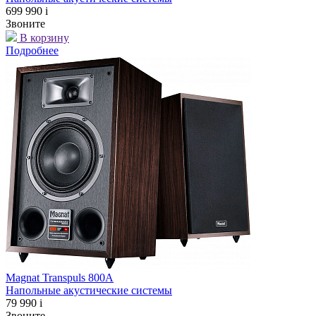
699 990
i
Звоните
В корзину
Подробнее
Magnat Transpuls 800A
Напольные акустические системы
79 990
i
Звоните