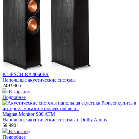
KLIPSCH RP-8060FA
Напольные акустические системы
249 990
i
В корзину
Подробнее
Magnat Monitor S80 ATM
Напольные акустические системы с Dolby Atmos
59 990
i
В корзину
Подробнее