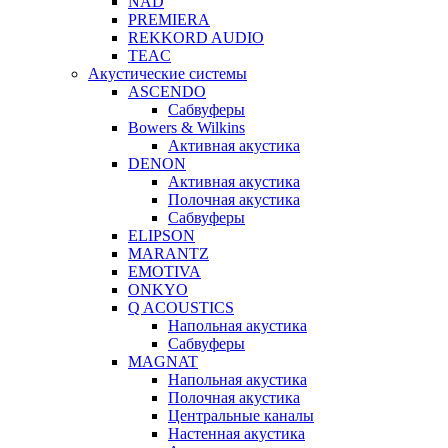
NAD
PREMIERA
REKKORD AUDIO
TEAC
Акустические системы
ASCENDO
Сабвуферы
Bowers & Wilkins
Активная акустика
DENON
Активная акустика
Полочная акустика
Сабвуферы
ELIPSON
MARANTZ
EMOTIVA
ONKYO
Q ACOUSTICS
Напольная акустика
Сабвуферы
MAGNAT
Напольная акустика
Полочная акустика
Центральные каналы
Настенная акустика