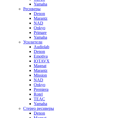
Yamaha
Ресиверы
Denon
Marantz
NAD
Onkyo
Primare
Yamaha
Усилители
Audiolab
Denon
Emotiva
IOTAVX
Magnat
Marantz
Mission
NAD
Onkyo
Premiera
Rotel
TEAC
Yamaha
Стерео ресиверы
Denon
Magnat