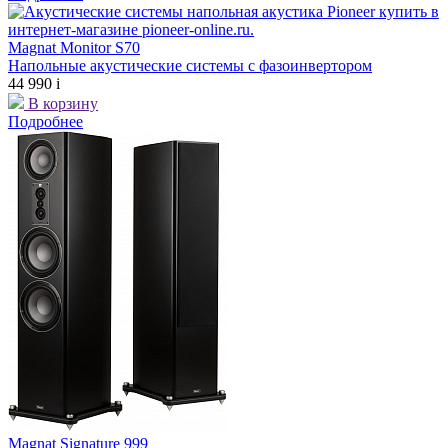
Magnat Monitor S70
Напольные акустические системы с фазоинвертором
44 990
i
В корзину
Подробнее
Magnat Signature 999