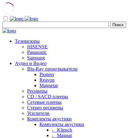
Телевизоры
HISENSE
Panasonic
Samsung
Аудио и Видео
Blu-Ray проигрыватели
Pioneer
Reavon
Magnetar
Ресиверы
CD / SACD плееры
Сетевые плееры
Стерео ресиверы
Усилители
Комплекты акустики
Комплекты акустики
- Klipsch
- Magnat