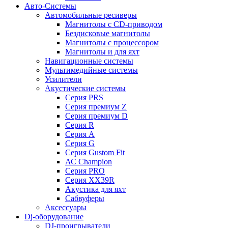
Авто-Системы
Автомобильные ресиверы
Магнитолы с CD-приводом
Бездисковые магнитолы
Магнитолы с процессором
Магнитолы и для яхт
Навигационные системы
Мультимедийные системы
Усилители
Акустические системы
Cерия PRS
Cерия премиум Z
Cерия премиум D
Cерия R
Cерия A
Cерия G
Cерия Gustom Fit
АС Champion
Cерия PRO
Cерия XX39R
Акустика для яхт
Сабвуферы
Аксессуары
Dj-оборудование
DJ-проигрыватели