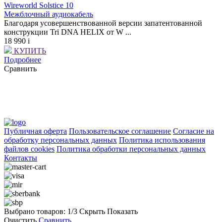
Wireworld Solstice 10
Межблочный аудиокабель
Благодаря усовершенствованной версии запатентованной
конструкции Tri DNA HELIX от W ...
18 990
i
КУПИТЬ
Подробнее
Сравнить
Публичная оферта
Пользовательское соглашение
Согласие на
обработку персональных данных
Политика использования
файлов cookies
Политика обработки персональных данных
Контакты
Выбрано товаров:
1
/3
Скрыть
Показать
Очистить
Сравнить