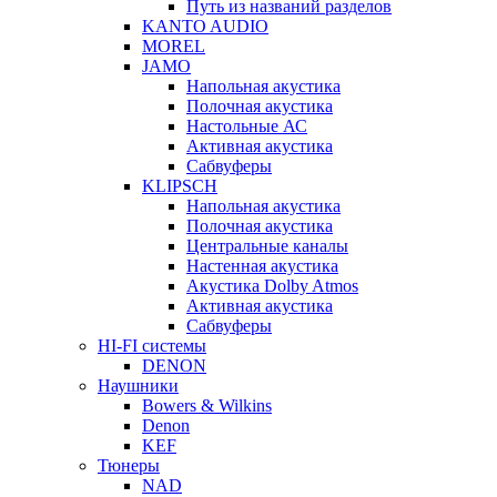
Путь из названий разделов
KANTO AUDIO
MOREL
JAMO
Напольная акустика
Полочная акустика
Настольные АС
Активная акустика
Сабвуферы
KLIPSCH
Напольная акустика
Полочная акустика
Центральные каналы
Настенная акустика
Акустика Dolby Atmos
Активная акустика
Сабвуферы
HI-FI системы
DENON
Наушники
Bowers & Wilkins
Denon
KEF
Тюнеры
NAD