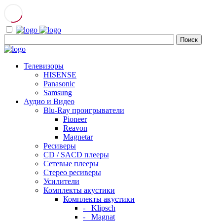
Телевизоры
HISENSE
Panasonic
Samsung
Аудио и Видео
Blu-Ray проигрыватели
Pioneer
Reavon
Magnetar
Ресиверы
CD / SACD плееры
Сетевые плееры
Стерео ресиверы
Усилители
Комплекты акустики
Комплекты акустики
- Klipsch
- Magnat