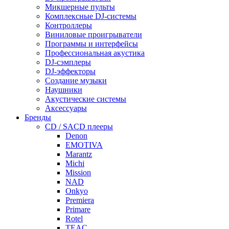
Микшерные пульты
Комплексные DJ-системы
Контроллеры
Виниловые проигрыватели
Программы и интерфейсы
Профессиональная акустика
DJ-сэмплеры
DJ-эффекторы
Создание музыки
Наушники
Акустические системы
Аксессуары
Бренды
CD / SACD плееры
Denon
EMOTIVA
Marantz
Michi
Mission
NAD
Onkyo
Premiera
Primare
Rotel
TEAC