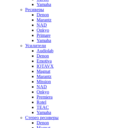
Yamaha
Ресиверы
Denon
Marantz
NAD
Onkyo
Primare
Yamaha
Усилители
Audiolab
Denon
Emotiva
IOTAVX
Magnat
Marantz
Mission
NAD
Onkyo
Premiera
Rotel
TEAC
Yamaha
Стерео ресиверы
Denon
Magnat