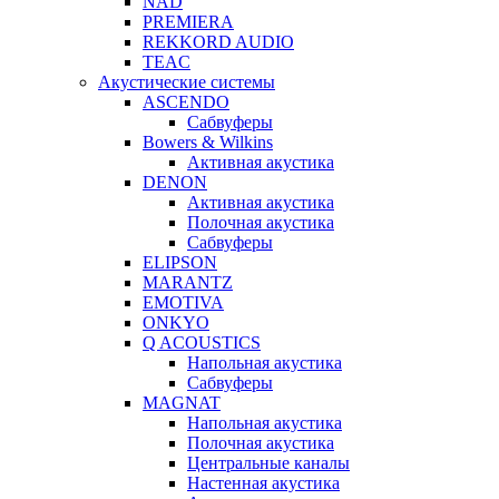
NAD
PREMIERA
REKKORD AUDIO
TEAC
Акустические системы
ASCENDO
Сабвуферы
Bowers & Wilkins
Активная акустика
DENON
Активная акустика
Полочная акустика
Сабвуферы
ELIPSON
MARANTZ
EMOTIVA
ONKYO
Q ACOUSTICS
Напольная акустика
Сабвуферы
MAGNAT
Напольная акустика
Полочная акустика
Центральные каналы
Настенная акустика