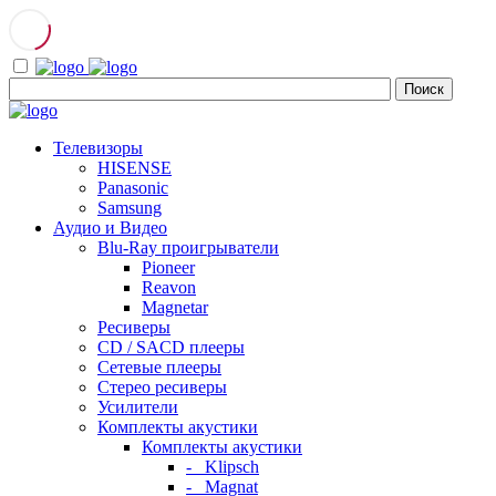
Телевизоры
HISENSE
Panasonic
Samsung
Аудио и Видео
Blu-Ray проигрыватели
Pioneer
Reavon
Magnetar
Ресиверы
CD / SACD плееры
Сетевые плееры
Стерео ресиверы
Усилители
Комплекты акустики
Комплекты акустики
- Klipsch
- Magnat