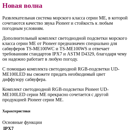
Новая волна
Развлекательная система морского класса серии ME, в которой
сочетаются качество звука Pioneer и стойкость к любым
погодным условиям.
Дополнительный комплект светодиодной подсветки морского
класса серии ME от Pioneer предназначен специально для
сабвуферов TS-ME100WC и TS-ME100WS и отвечает
требованиям стандартов IPX7 и ASTM D4329, благодаря чему
он надежно работает в любую погоду.
С помощью комплекта светодиодной RGB-подсветки UD-
ME100LED вы сможете придать необходимый цвет
диффузору сабвуфера.
Комплект светодиодной RGB-подсветки Pioneer UD-
ME100LED серии ME прекрасно сочетается с другой
продукцией Pioneer серии ME.
Характеристики
Основные функции
IPX7