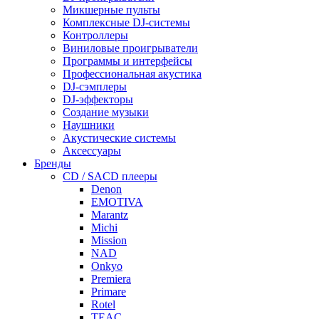
Микшерные пульты
Комплексные DJ-системы
Контроллеры
Виниловые проигрыватели
Программы и интерфейсы
Профессиональная акустика
DJ-сэмплеры
DJ-эффекторы
Создание музыки
Наушники
Акустические системы
Аксессуары
Бренды
CD / SACD плееры
Denon
EMOTIVA
Marantz
Michi
Mission
NAD
Onkyo
Premiera
Primare
Rotel
TEAC