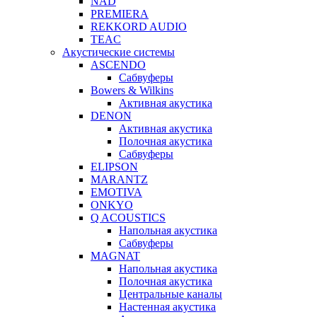
NAD
PREMIERA
REKKORD AUDIO
TEAC
Акустические системы
ASCENDO
Сабвуферы
Bowers & Wilkins
Активная акустика
DENON
Активная акустика
Полочная акустика
Сабвуферы
ELIPSON
MARANTZ
EMOTIVA
ONKYO
Q ACOUSTICS
Напольная акустика
Сабвуферы
MAGNAT
Напольная акустика
Полочная акустика
Центральные каналы
Настенная акустика