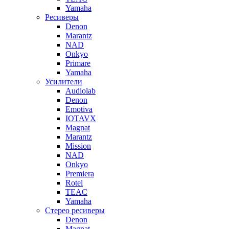
Yamaha
Ресиверы
Denon
Marantz
NAD
Onkyo
Primare
Yamaha
Усилители
Audiolab
Denon
Emotiva
IOTAVX
Magnat
Marantz
Mission
NAD
Onkyo
Premiera
Rotel
TEAC
Yamaha
Стерео ресиверы
Denon
Magnat