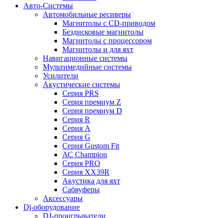
Авто-Системы
Автомобильные ресиверы
Магнитолы с CD-приводом
Бездисковые магнитолы
Магнитолы с процессором
Магнитолы и для яхт
Навигационные системы
Мультимедийные системы
Усилители
Акустические системы
Cерия PRS
Cерия премиум Z
Cерия премиум D
Cерия R
Cерия A
Cерия G
Cерия Gustom Fit
АС Champion
Cерия PRO
Cерия XX39R
Акустика для яхт
Сабвуферы
Аксессуары
Dj-оборудование
DJ-проигрыватели