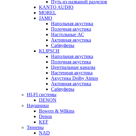
Путь из названий разделов
KANTO AUDIO
MOREL
JAMO
Напольная акустика
Полочная акустика
Настольные АС
Активная акустика
Сабвуферы
KLIPSCH
Напольная акустика
Полочная акустика
Центральные каналы
Настенная акустика
Акустика Dolby Atmos
Активная акустика
Сабвуферы
HI-FI системы
DENON
Наушники
Bowers & Wilkins
Denon
KEF
Тюнеры
NAD