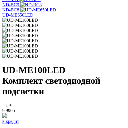
ND-BC9
ND-BC8
UD-ME650LED
UD-ME100LED
Комплект светодиодной
подсветки
–
1
+
9 990
i
в кредит