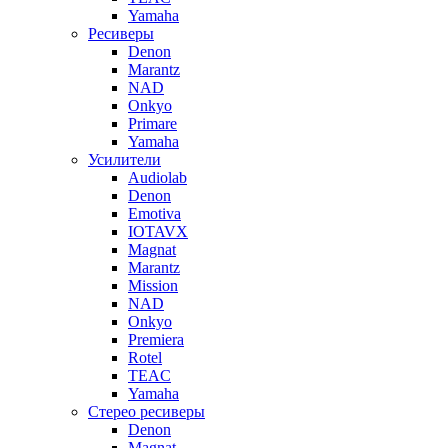
Yamaha
Ресиверы
Denon
Marantz
NAD
Onkyo
Primare
Yamaha
Усилители
Audiolab
Denon
Emotiva
IOTAVX
Magnat
Marantz
Mission
NAD
Onkyo
Premiera
Rotel
TEAC
Yamaha
Стерео ресиверы
Denon
Magnat