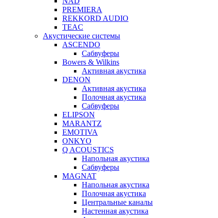
NAD
PREMIERA
REKKORD AUDIO
TEAC
Акустические системы
ASCENDO
Сабвуферы
Bowers & Wilkins
Активная акустика
DENON
Активная акустика
Полочная акустика
Сабвуферы
ELIPSON
MARANTZ
EMOTIVA
ONKYO
Q ACOUSTICS
Напольная акустика
Сабвуферы
MAGNAT
Напольная акустика
Полочная акустика
Центральные каналы
Настенная акустика