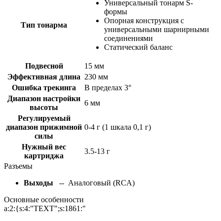
Универсальный тонарм S-
формы
Опорная конструкция с
Тип тонарма
универсальными шарнирными
соединениями
Статический баланс
Подвесной
15 мм
Эффективная длина
230 мм
Ошибка трекинга
В пределах 3°
Диапазон настройки
6 мм
высоты
Регулируемый
диапазон прижимной
0-4 г (1 шкала 0,1 г)
силы
Нужный вес
3.5-13 г
картриджа
Разъемы
Выходы
-- Аналоговый (RCA)
Основные особенности
a:2:{s:4:"TEXT";s:1861:"