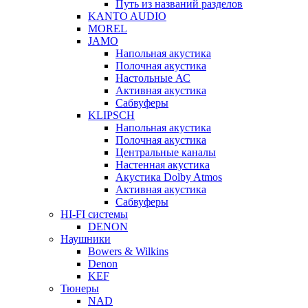
Путь из названий разделов
KANTO AUDIO
MOREL
JAMO
Напольная акустика
Полочная акустика
Настольные АС
Активная акустика
Сабвуферы
KLIPSCH
Напольная акустика
Полочная акустика
Центральные каналы
Настенная акустика
Акустика Dolby Atmos
Активная акустика
Сабвуферы
HI-FI системы
DENON
Наушники
Bowers & Wilkins
Denon
KEF
Тюнеры
NAD