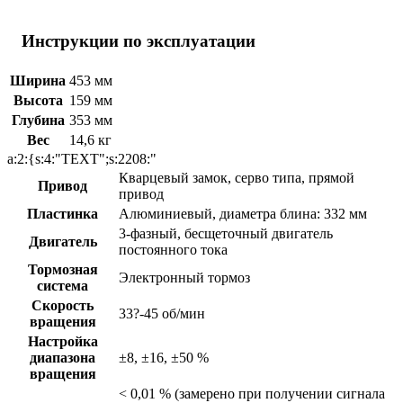
Инструкции по эксплуатации
Ширина
453 мм
Высота
159 мм
Глубина
353 мм
Вес
14,6 кг
a:2:{s:4:"TEXT";s:2208:"
Кварцевый замок, серво типа, прямой
Привод
привод
Пластинка
Алюминиевый, диаметра блина: 332 мм
3-фазный, бесщеточный двигатель
Двигатель
постоянного тока
Тормозная
Электронный тормоз
система
Скорость
33?-45 об/мин
вращения
Настройка
диапазона
±8, ±16, ±50 %
вращения
< 0,01 % (замерено при получении сигнала