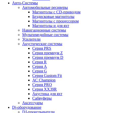
Авто-Системы
Автомобильные ресиверы
Магнитолы с CD-приводом
Бездисковые магнитолы
Магнитолы с процессором
Магнитолы и для яхт
Навигационные системы
Мультимедийные системы
Усилители
Акустические системы
Cерия PRS
Cерия премиум Z
Cерия премиум D
Cерия R
Cерия A
Cерия G
Cерия Gustom Fit
АС Champion
Cерия PRO
Cерия XX39R
Акустика для яхт
Сабвуферы
Аксессуары
Dj-оборудование
DJ-проигрыватели