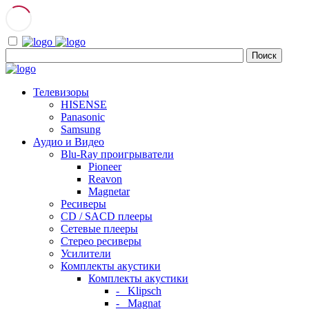
Телевизоры
HISENSE
Panasonic
Samsung
Аудио и Видео
Blu-Ray проигрыватели
Pioneer
Reavon
Magnetar
Ресиверы
CD / SACD плееры
Сетевые плееры
Стерео ресиверы
Усилители
Комплекты акустики
Комплекты акустики
- Klipsch
- Magnat