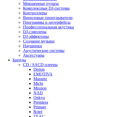
Микшерные пульты
Комплексные DJ-системы
Контроллеры
Виниловые проигрыватели
Программы и интерфейсы
Профессиональная акустика
DJ-сэмплеры
DJ-эффекторы
Создание музыки
Наушники
Акустические системы
Аксессуары
Бренды
CD / SACD плееры
Denon
EMOTIVA
Marantz
Michi
Mission
NAD
Onkyo
Premiera
Primare
Rotel
TEAC