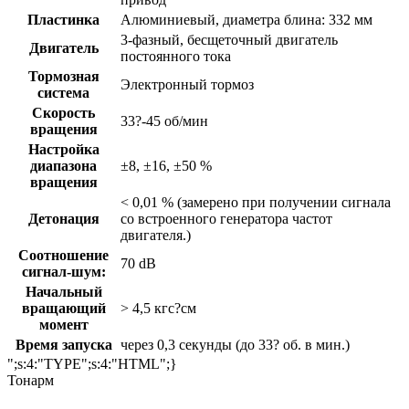
Пластинка
Алюминиевый, диаметра блина: 332 мм
3-фазный, бесщеточный двигатель
Двигатель
постоянного тока
Тормозная
Электронный тормоз
система
Скорость
33?-45 об/мин
вращения
Настройка
диапазона
±8, ±16, ±50 %
вращения
< 0,01 % (замерено при получении сигнала
Детонация
со встроенного генератора частот
двигателя.)
Соотношение
70 dB
сигнал-шум:
Начальный
вращающий
> 4,5 кгс?см
момент
Время запуска
через 0,3 секунды (до 33? об. в мин.)
";s:4:"TYPE";s:4:"HTML";}
Тонарм