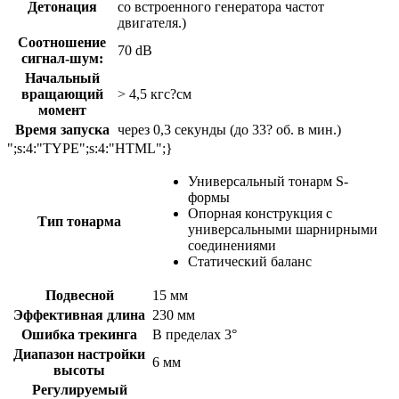
Детонация
со встроенного генератора частот
двигателя.)
Соотношение
70 dB
сигнал-шум:
Начальный
вращающий
> 4,5 кгс?см
момент
Время запуска
через 0,3 секунды (до 33? об. в мин.)
";s:4:"TYPE";s:4:"HTML";}
Универсальный тонарм S-
формы
Опорная конструкция с
Тип тонарма
универсальными шарнирными
соединениями
Статический баланс
Подвесной
15 мм
Эффективная длина
230 мм
Ошибка трекинга
В пределах 3°
Диапазон настройки
6 мм
высоты
Регулируемый