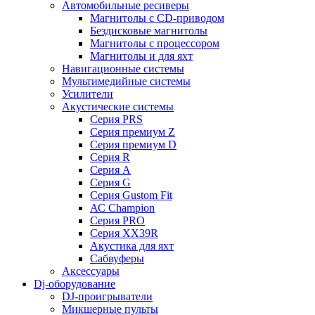
Автомобильные ресиверы
Магнитолы с CD-приводом
Бездисковые магнитолы
Магнитолы с процессором
Магнитолы и для яхт
Навигационные системы
Мультимедийные системы
Усилители
Акустические системы
Cерия PRS
Cерия премиум Z
Cерия премиум D
Cерия R
Cерия A
Cерия G
Cерия Gustom Fit
АС Champion
Cерия PRO
Cерия XX39R
Акустика для яхт
Сабвуферы
Аксессуары
Dj-оборудование
DJ-проигрыватели
Микшерные пульты