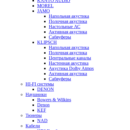
KANTO AUDIO
MOREL
JAMO
Напольная акустика
Полочная акустика
Настольные АС
Активная акустика
Сабвуферы
KLIPSCH
Напольная акустика
Полочная акустика
Центральные каналы
Настенная акустика
Акустика Dolby Atmos
Активная акустика
Сабвуферы
HI-FI системы
DENON
Наушники
Bowers & Wilkins
Denon
KEF
Тюнеры
NAD
Кабели