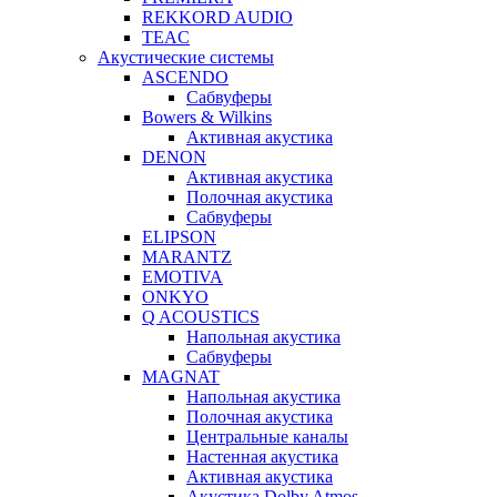
REKKORD AUDIO
TEAC
Акустические системы
ASCENDO
Сабвуферы
Bowers & Wilkins
Активная акустика
DENON
Активная акустика
Полочная акустика
Сабвуферы
ELIPSON
MARANTZ
EMOTIVA
ONKYO
Q ACOUSTICS
Напольная акустика
Сабвуферы
MAGNAT
Напольная акустика
Полочная акустика
Центральные каналы
Настенная акустика
Активная акустика
Акустика Dolby Atmos