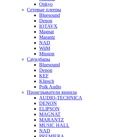
Onkyo
Сетевые плееры
Bluesound
Denon
IOTAVX
Magnat
Marantz
NAD
WiiM
Mission
Саундбары
Bluesound
Denon
KEF
Klipsch
Polk Audio
Проигрыватели винила
AUDIO-TECHNICA
DENON
ELIPSON
MAGNAT
MARANTZ
MUSIC HALL
NAD
PREMIERA