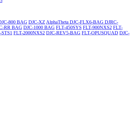
5
DJC-800 BAG
DJC-XZ
AlphaTheta DJC-FLX6-BAG
DJRC-
C-RR BAG
DJC-1000 BAG
FLT-450SYS
FLT-900NXS2
FLT-
-STS1
FLT-2000NXS2
DJC-REV5-BAG
FLT-OPUSQUAD
DJC-