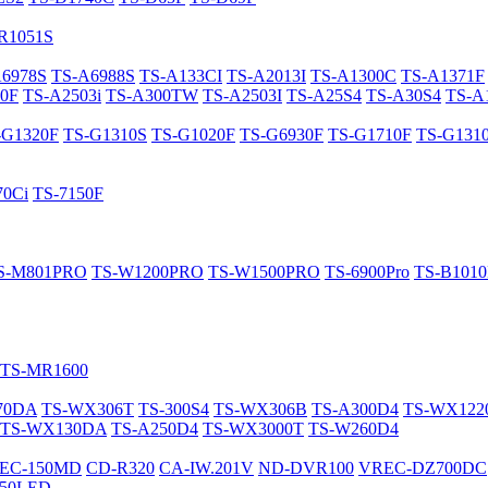
R1051S
A6978S
TS-A6988S
TS-A133CI
TS-A2013I
TS-A1300C
TS-A1371F
0F
TS-A2503i
TS-A300TW
TS-A2503I
TS-A25S4
TS-A30S4
TS-A
-G1320F
TS-G1310S
TS-G1020F
TS-G6930F
TS-G1710F
TS-G131
70Ci
TS-7150F
S-M801PRO
TS-W1200PRO
TS-W1500PRO
TS-6900Pro
TS-B101
TS-MR1600
70DA
TS-WX306T
TS-300S4
TS-WX306B
TS-A300D4
TS-WX12
TS-WX130DA
TS-A250D4
TS-WX3000T
TS-W260D4
EC-150MD
CD-R320
CA-IW.201V
ND-DVR100
VREC-DZ700DC
50LED