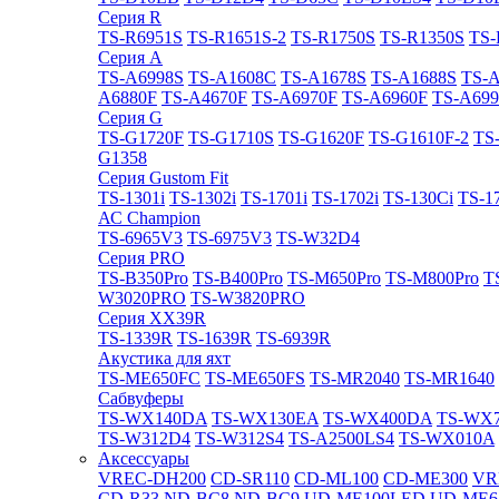
Cерия R
TS-R6951S
TS-R1651S-2
TS-R1750S
TS-R1350S
TS-
Cерия A
TS-A6998S
TS-A1608C
TS-A1678S
TS-A1688S
TS-
A6880F
TS-A4670F
TS-A6970F
TS-A6960F
TS-A699
Cерия G
TS-G1720F
TS-G1710S
TS-G1620F
TS-G1610F-2
TS
G1358
Cерия Gustom Fit
TS-1301i
TS-1302i
TS-1701i
TS-1702i
TS-130Ci
TS-1
АС Champion
TS-6965V3
TS-6975V3
TS-W32D4
Cерия PRO
TS-B350Pro
TS-B400Pro
TS-M650Pro
TS-M800Pro
T
W3020PRO
TS-W3820PRO
Cерия XX39R
TS-1339R
TS-1639R
TS-6939R
Акустика для яхт
TS-ME650FC
TS-ME650FS
TS-MR2040
TS-MR1640
Сабвуферы
TS-WX140DA
TS-WX130EA
TS-WX400DA
TS-WX
TS-W312D4
TS-W312S4
TS-A2500LS4
TS-WX010A
Аксессуары
VREC-DH200
CD-SR110
CD-ML100
CD-ME300
VR
CD-R33
ND-BC8
ND-BC9
UD-ME100LED
UD-ME6