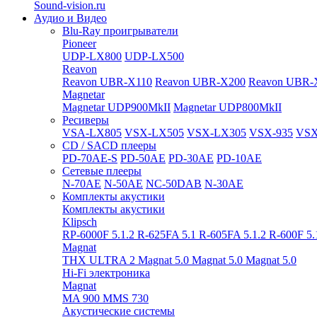
Sound-vision.ru
Аудио и Видео
Blu-Ray проигрыватели
Pioneer
UDP-LX800
UDP-LX500
Reavon
Reavon UBR-X110
Reavon UBR-X200
Reavon UBR-
Magnetar
Magnetar UDP900MkII
Magnetar UDP800MkII
Ресиверы
VSA-LX805
VSX-LX505
VSX-LX305
VSX-935
VSX
CD / SACD плееры
PD-70AE-S
PD-50AE
PD-30AE
PD-10AE
Сетевые плееры
N-70AE
N-50AE
NC-50DAB
N-30AE
Комплекты акустики
Комплекты акустики
Klipsch
RP-6000F 5.1.2
R-625FA 5.1
R-605FA 5.1.2
R-600F 5
Magnat
THX ULTRA 2
Magnat 5.0
Magnat 5.0
Magnat 5.0
Hi-Fi электроника
Magnat
MA 900
MMS 730
Акустические системы