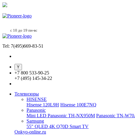
с 10 до 19 пн-вс
Tel: 7(495)669-83-51
+
7 800 533-90-25
+
7 (495) 145-34-22
Телевизоры
HISENSE
Hisense 120L9H
Hisense 100E7NQ
Panasonic
Mini LED Panasonic TH-NX950M
Panasonic TN-W7
Samsung
55" QLED 4K Q70D Smart TV
Onkyo-online.ru