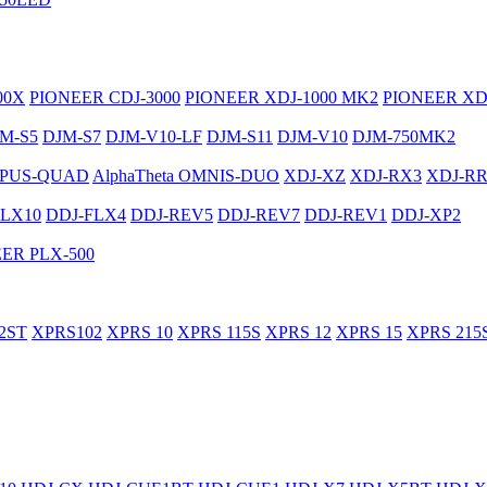
00X
PIONEER CDJ-3000
PIONEER XDJ-1000 MK2
PIONEER XD
M-S5
DJM-S7
DJM-V10-LF
DJM-S11
DJM-V10
DJM-750MK2
PUS-QUAD
AlphaTheta OMNIS-DUO
XDJ-XZ
XDJ-RX3
XDJ-R
FLX10
DDJ-FLX4
DDJ-REV5
DDJ-REV7
DDJ-REV1
DDJ-XP2
ER PLX-500
2ST
XPRS102
XPRS 10
XPRS 115S
XPRS 12
XPRS 15
XPRS 215