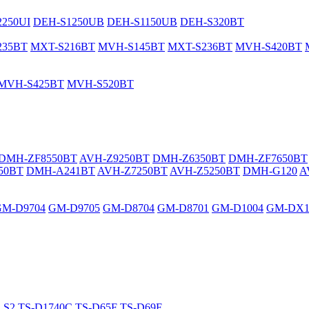
250UI
DEH-S1250UB
DEH-S1150UB
DEH-S320BT
235BT
MXT-S216BT
MVH-S145BT
MXT-S236BT
MVH-S420BT
MVH-S425BT
MVH-S520BT
DMH-ZF8550BT
AVH-Z9250BT
DMH-Z6350BT
DMH-ZF7650BT
50BT
DMH-A241BT
AVH-Z7250BT
AVH-Z5250BT
DMH-G120
A
GM-D9704
GM-D9705
GM-D8704
GM-D8701
GM-D1004
GM-DX1
LS2
TS-D1740C
TS-D65F
TS-D69F