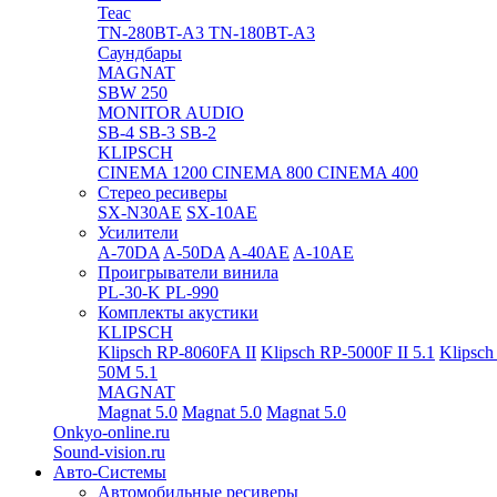
Teac
TN-280BT-A3
TN-180BT-A3
Саундбары
MAGNAT
SBW 250
MONITOR AUDIO
SB-4
SB-3
SB-2
KLIPSCH
CINEMA 1200
CINEMA 800
CINEMA 400
Стерео ресиверы
SX-N30AE
SX-10AE
Усилители
A-70DA
A-50DA
A-40AE
A-10AE
Проигрыватели винила
PL-30-K
PL-990
Комплекты акустики
KLIPSCH
Klipsch RP-8060FA II
Klipsch RP-5000F II 5.1
Klipsch
50M 5.1
MAGNAT
Magnat 5.0
Magnat 5.0
Magnat 5.0
Onkyo-online.ru
Sound-vision.ru
Авто-Системы
Автомобильные ресиверы