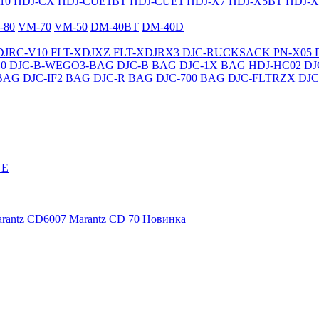
10
HDJ-CX
HDJ-CUE1BT
HDJ-CUE1
HDJ-X7
HDJ-X5BT
HDJ-X
-80
VM-70
VM-50
DM-40BT
DM-40D
DJRC-V10
FLT-XDJXZ
FLT-XDJRX3
DJC-RUCKSACK
PN-X05
0
DJC-B-WEGO3-BAG
DJC-B BAG
DJC-1X BAG
HDJ-HC02
DJ
BAG
DJC-IF2 BAG
DJC-R BAG
DJC-700 BAG
DJC-FLTRZX
DJC
NE
rantz CD6007
Marantz CD 70
Новинка