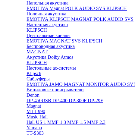
Напольная акустика
EMOTIVA
Magnat
POLK AUDIO
SVS
KLIPSCH
Полочная акустика
EMOTIVA
KLIPSCH
MAGNAT
POLK AUDIO
SVS
Настенная акустика
KLIPSCH
Центральные каналы
EMOTIVA
MAGNAT
SVS
KLIPSCH
Беспроводная акустика
MAGNAT
Акустика Dolby Atmos
KLIPSCH
Настольные ас-системы
Klipsch
Сабвуферы
EMOTIVA
JAMO
MAGNAT
MONITOR AUDIO
SV
Виниловые проигрыватели
Denon
DP-450USB
DP-400
DP-300F
DP-29F
Magnat
MTT 990
Music Hall
Hall US-1
MMF-1.3
MMF-1.5
MMF 2.3
Yamaha
TT-S303