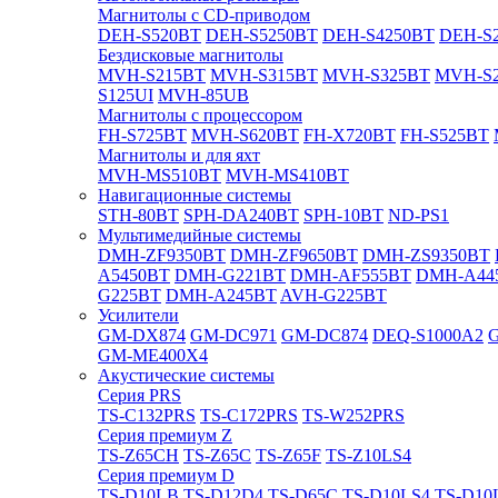
Магнитолы с CD-приводом
DEH-S520BT
DEH-S5250BT
DEH-S4250BT
DEH-S2
Бездисковые магнитолы
MVH-S215BT
MVH-S315BT
MVH-S325BT
MVH-S
S125UI
MVH-85UB
Магнитолы с процессором
FH-S725BT
MVH-S620BT
FH-X720BT
FH-S525BT
Магнитолы и для яхт
MVH-MS510BT
MVH-MS410BT
Навигационные системы
STH-80BT
SPH-DA240BT
SPH-10BT
ND-PS1
Мультимедийные системы
DMH-ZF9350BT
DMH-ZF9650BT
DMH-ZS9350BT
A5450BT
DMH-G221BT
DMH-AF555BT
DMH-A44
G225BT
DMH-A245BT
AVH-G225BT
Усилители
GM-DX874
GM-DC971
GM-DC874
DEQ-S1000A2
GM-ME400X4
Акустические системы
Cерия PRS
TS-C132PRS
TS-C172PRS
TS-W252PRS
Cерия премиум Z
TS-Z65CH
TS-Z65C
TS-Z65F
TS-Z10LS4
Cерия премиум D
TS-D10LB
TS-D12D4
TS-D65C
TS-D10LS4
TS-D10