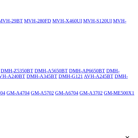
MVH-29BT
MVH-280FD
MVH-X460UI
MVH-S120UI
MVH-
DMH-Z5350BT
DMH-A5650BT
DMH-AP6650BT
DMH-
VH-A240BT
DMH-A345BT
DMH-G121
AVH-A245BT
DMH-
04
GM-A4704
GM-A5702
GM-A6704
GM-A3702
GM-ME500X1