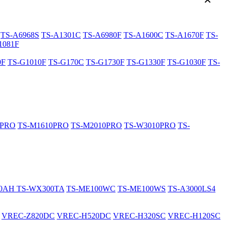
✕
TS-A6968S
TS-A1301C
TS-A6980F
TS-A1600C
TS-A1670F
TS-
1081F
0F
TS-G1010F
TS-G170C
TS-G1730F
TS-G1330F
TS-G1030F
TS-
0PRO
TS-M1610PRO
TS-M2010PRO
TS-W3010PRO
TS-
20AH
TS-WX300TA
TS-ME100WC
TS-ME100WS
TS-A3000LS4
VREC-Z820DC
VREC-H520DC
VREC-H320SC
VREC-H120SC