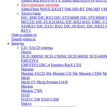
AlphaTheta HDJ-F10-TX
AlphaTheta HDJ-F10
HDJ-X
Акустические системы
AlphaTheta WAVE-EIGHT
DM-50D-BT
DM-50D
VM
Аксессуары
DJC-3000
DJC-RX3
DJC-STS3000B
DJC-STS3000P
MULTI1
DJC-FLX10-BAG
DJC-RX2-BAG
DJRC-V1
XDJRX2
DJC-TAS1 BAG
DJC-S9 BAG
DJC-NXS2 
REV1
Onkyo-online.ru
Sound-vision.ru
Бренды
CD / SACD плееры
Denon
DCD-3000NE
DCD-1700NE
DCD-900NE
DCD-600
EMOTIVA
EMOTIVA ERC-4
Emotiva BasX CD1
Marantz
Marantz SACD 30n
Marantz CD 50n
Marantz CD60
Ma
Michi
Michi Q5
Michi Prestige Q430
Mission
Mission 778X
NAD
NAD C 538
NAD C568
Onkyo