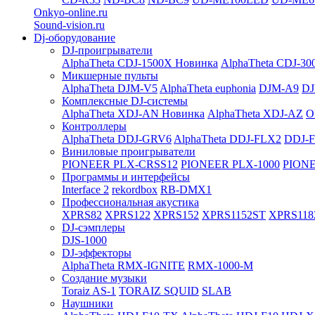
Onkyo-online.ru
Sound-vision.ru
Dj-оборудование
DJ-проигрыватели
AlphaTheta CDJ-1500X
Новинка
AlphaTheta CDJ-30
Микшерные пульты
AlphaTheta DJM-V5
AlphaTheta euphonia
DJM-A9
DJ
Комплексные DJ-системы
AlphaTheta XDJ-AN
Новинка
AlphaTheta XDJ-AZ
O
Контроллеры
AlphaTheta DDJ-GRV6
AlphaTheta DDJ-FLX2
DDJ-
Виниловые проигрыватели
PIONEER PLX-CRSS12
PIONEER PLX-1000
PIONE
Программы и интерфейсы
Interface 2
rekordbox
RB-DMX1
Профессиональная акустика
XPRS82
XPRS122
XPRS152
XPRS1152ST
XPRS118
DJ-сэмплеры
DJS-1000
DJ-эффекторы
AlphaTheta RMX-IGNITE
RMX-1000-M
Создание музыки
Toraiz AS-1
TORAIZ SQUID
SLAB
Наушники